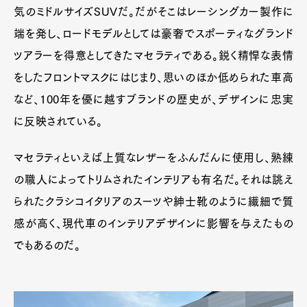
気のミドルサイズSUVだ。だがそこはレーシングカー製作に
端を発し、ロードモデルとしては豪奢でスポーティなグランド
ツアラーを得意としてきたマセラティである。鋭く精悍な表情
をしたフロントマスクにはじまり、思いのほか低められた車高
など、100年を優に越すブランドの歴史が、デザインに忠実
に反映されている。
マセラティといえば上質なレザーをふんだんに使用し、熟練
の職人によってトリムされたインテリアも有名だ。それは誂え
られたクラシコイタリアのスーツや紳士靴のように繊細で質
感が高く、現代車のインテリアデザインに影響を与えたもの
でもあるのだ。