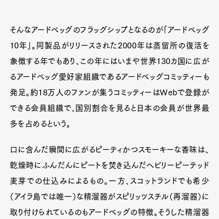
そんなアードベッグのフラッグシップとなるのが「アードベッグ
10年」。同製品がリリースされた2000年は蒸留所の復活を
象徴する年でもあり、この年にはいまや世界130カ国に広が
るアードベッグ愛好家組織であるアードベッグコミッティーも
発足。約18万人のファンが集うコミッティーはWebで登録が
できる会員組織で、国別割合を見ると日本の会員が世界最
多を占めるという。
口に含んだ瞬間に広がるピーティかつスモーキーな香味は、
乾燥時にふんだんにピートを焚き込んだヘビリーピーテッド
麦芽での仕込みによるもの。一方、スコットランドでも希少
（アイラ島では唯一）な精溜器がスピリッツスチル（再溜器）に
取り付けられているのもアードベッグの特徴。そうした精溜器