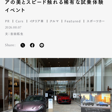
アの美とスピード触れる稀有な試乗体験
イベント
PR
Cars
イタリア車
クルマ
Featured
スポーツカー
2026.08.07
文：吉田拓生
Share: