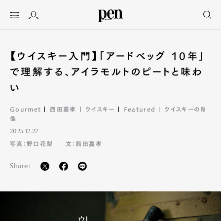
【ウイスキー入門】「アードベッグ 10年」
で理解する、アイラモルトのピートと味わ
い
Gourmet
西田嘉孝
ウイスキー
Featured
ウイスキーの肖
像
2025.12.22
写真：野口花梨
文：西田嘉孝
Share: