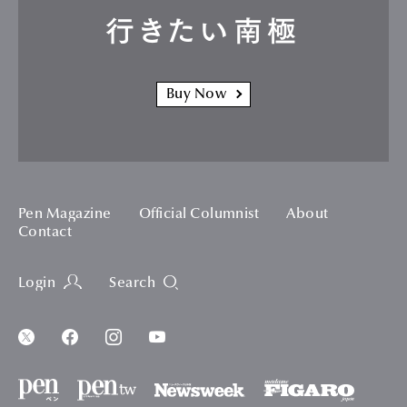
行きたい南極
Buy Now
Pen Magazine
Official Columnist
About
Contact
Login
Search