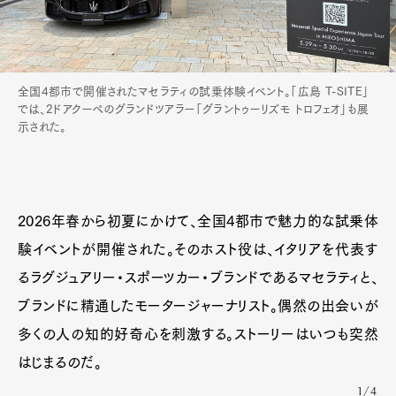
全国4都市で開催されたマセラティの試乗体験イベント。「広島 T-SITE」
では、2ドアクーペのグランドツアラー「グラントゥーリズモ トロフェオ」も展
示された。
Art&Design
Watch
Fashion
Gourmet
Cars
Product
Culture
Lifestyle
2026年春から初夏にかけて、全国4都市で魅力的な試乗体
験イベントが開催された。そのホスト役は、イタリアを代表す
Pen Membership
Magazine
るラグジュアリー・スポーツカー・ブランドであるマセラティと、
Official Columnist
About
ブランドに精通したモータージャーナリスト。偶然の出会いが
Contact
多くの人の知的好奇心を刺激する。ストーリーはいつも突然
はじまるのだ。
1/4