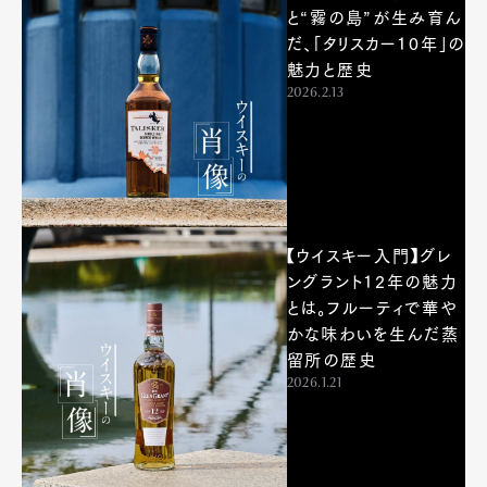
と“霧の島”が生み育ん
だ、「タリスカー10年」の
魅力と歴史
2026.2.13
【ウイスキー入門】グレ
ングラント12年の魅力
とは。フルーティで華や
かな味わいを生んだ蒸
留所の歴史
2026.1.21