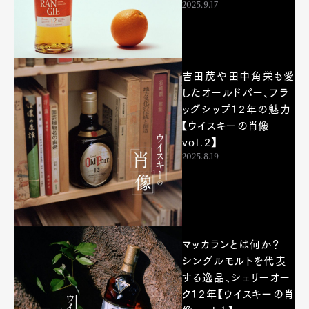
Gourmet
Cars
2025.9.17
Product
Culture
Lifestyle
吉田茂や田中角栄も愛
したオールドパー、フラ
Pen Membership
Magazine
ッグシップ12年の魅力
Official Columnist
About
【ウイスキーの肖像
Contact
vol.2】
2025.8.19
Pen Meet
Pen international
Pen tw
マッカランとは何か？
シングルモルトを代表
する逸品、シェリーオー
ク12年【ウイスキーの肖