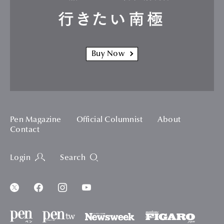
行きたい南極
Buy Now
Pen Magazine
Official Columnist
About
Contact
Login
Search