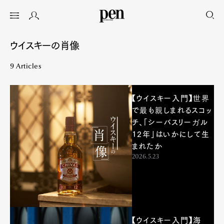
ウイスキーの肖像
9 Articles
【ウイスキー入門】世界
で最も親しまれるスコッ
チ、「シーバスリーガル
12年」はいかにして生
まれたか
2026.5.23
【ウイスキー入門】海