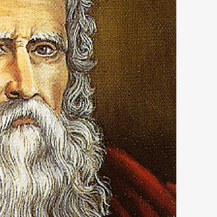
Art&Design
Watch
Fashion
ourmet
Cars
Product
Culture
Lifestyle