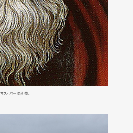
mbership
Magazine
Official Columnist
About
et
Pen international
Pen tw
マス・パーの肖像。