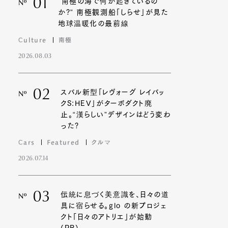
01
“南極の海で何が起きているの
Nº
か?” 南極観測船「しらせ」が見た
地球温暖化の最前線
Culture
南極
2026.08.03
02
スバル新型「レヴォーグ レイバッ
Nº
クS:HEV」がターボダクト廃
止。“漢らしい”デザインはどう変わ
った?
Cars
Featured
クルマ
2026.07.14
03
伝統に息づく美意識を、日々の道
Nº
具に宿らせる。glo の新プロジェ
クト「日々のアトリエ」が始動