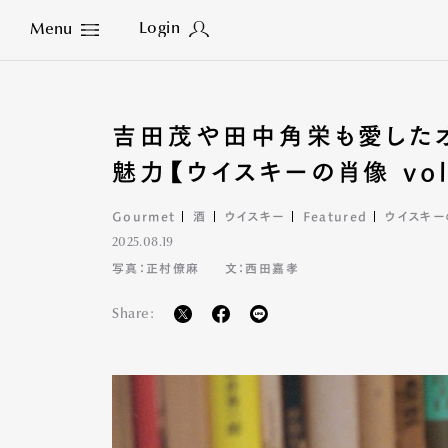
Login
Menu
Close
吉田茂や田中角栄も愛したオ
魅力【ウイスキーの肖像 vol
Gourmet
酒
ウイスキー
Featured
ウイスキー
2025.08.19
写真：正村僚麻
文：西田嘉孝
Share: