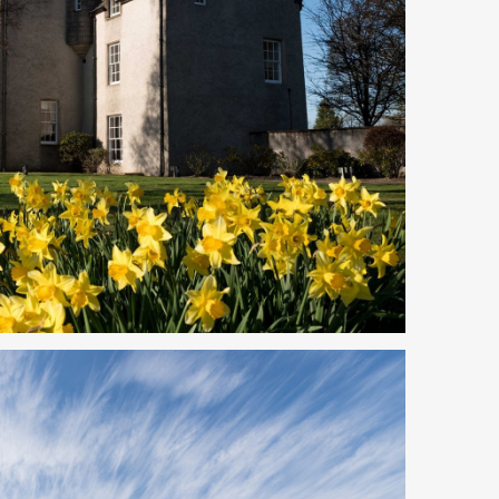
Art&Design
Watch
Fashion
ourmet
Cars
Product
Culture
Lifestyle