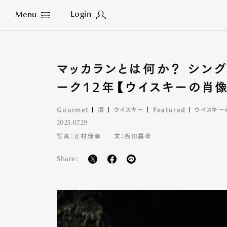
Login
Menu
Close
マッカランとは何か？ シン
ーク12年【ウイスキーの肖像
Gourmet
酒
ウイスキー
Featured
ウイスキー
2025.07.29
写真：正村僚麻
文：西田嘉孝
Share: