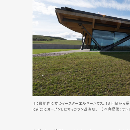
Pen Me
Pen Me
上：敷地内に立つイースターエルキーハウス。18世紀から長
に新たにオープンしたマッカラン蒸溜所。 （写真提供：サント