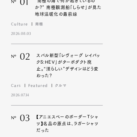
01
“南極の海で何が起きているの
Nº
か?” 南極観測船「しらせ」が見た
地球温暖化の最前線
Culture
南極
2026.08.03
02
スバル新型「レヴォーグ レイバッ
Nº
クS:HEV」がターボダクト廃
止。“漢らしい”デザインはどう変
わった?
Cars
Featured
クルマ
2026.07.14
03
【アニエスベーのボーダーTシャ
Nº
ツ】名品の原点は、ラガーシャツ
だった