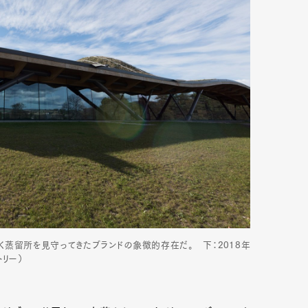
mbership
Magazine
Official Columnist
About
et
Pen international
Pen tw
く蒸留所を見守ってきたブランドの象徴的存在だ。 下：2018年
リー）