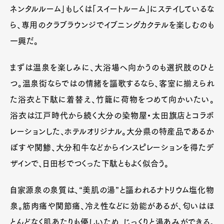
ネンタルルーム」もしくは「スイートルーム」にステイしているな
ら、専用のクラブラウンジでイブニングカクテルを楽しむのも
一興だ。
まずは温泉を楽しみに、大浴場へ向かうのも選択肢のひと
つ。温泉街ならではの情緒を謳歌するなら、客室に揃えられ
た浴衣と下駄に着替え、竹籠に荷物をつめて向かいたい。
浴衣は江戸時代から続く大分の染物屋・太田旗店とコラボ
レーションした、ホテルオリジナル。大分県の特産品であるか
ぼすや関鯵、大分和牛などからインスピレーションを得たデ
ザインで、日田杉でつくった下駄ともよく似合う。
自家源泉の泉質は、“美肌の湯”と謳われるナトリウム塩化物
泉。筋肉痛や関節痛、冷え性などに効能があるが、匂いはほ
とんどなく肌あたりも優しいため、じっくりと湯あみができる。