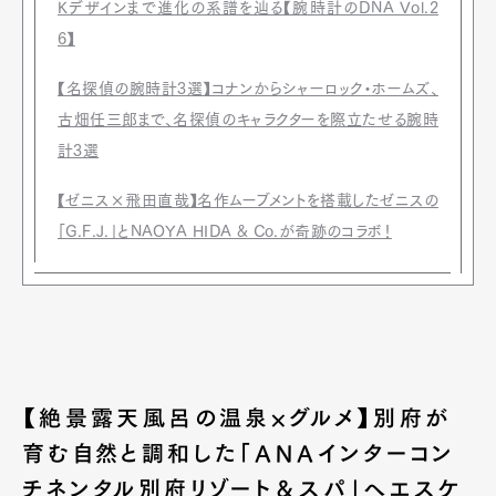
Kデザインまで進化の系譜を辿る【腕時計のDNA Vol.2
6】
【名探偵の腕時計3選】コナンからシャーロック・ホームズ、
古畑任三郎まで、名探偵のキャラクターを際立たせる腕時
計3選
【ゼニス×飛田直哉】名作ムーブメントを搭載したゼニスの
「G.F.J.」とNAOYA HIDA & Co.が奇跡のコラボ！
【絶景露天風呂の温泉×グルメ】別府が
育む自然と調和した「ANAインターコン
チネンタル別府リゾート＆スパ」へエスケ