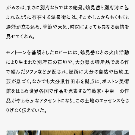
がるのは、まさに別府ならではの絶景。鶴見岳と別府湾に包
まれるように存在する温泉街には、そこかしこからもくもくと
湯煙が立ち込め、季節や天気、時間によっても異なる表情を
見せてくれる。
モノトーンを基調としたロビーには、鶴見岳などの火山活動
により生まれた別府石の石垣や、大分県の特産品である竹
で編んだソファなどが配され、随所に大分の自然や伝統工
芸が息づく。なかでも大分県竹田市を拠点に、ボストン美術
Art&Design
Watch
Fashion
館をはじめ世界各国で作品を発表する竹藝家・中臣一の作
Gourmet
Cars
品がやわらかなアクセントになり、この土地のエッセンスをさ
Product
Culture
Lifestyle
りげなく伝えていた。
Pen Membership
Magazine