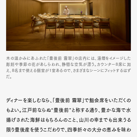
木の温かみにあふれた「豊後前 霧翠」の店内には、湯煙をイメージした
彫刻や季節の花があしらわれ、静穏な空気が漂う。カウンター8席に加
え、8名まで使える個室が1室あるので、さまざまなシーンにフィットするはず
だ。
ディナーを楽しむなら、「豊後前 霧翠」で鮨会席をいただくの
もよい。江戸前ならぬ“豊後前”と称する通り、豊かな海で水
揚げされた海鮮はもちろんのこと、山川の幸までも出来うる
限り豊後産を使うこだわりで、四季折々の大分の恵みを味わ