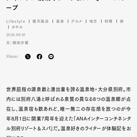
ープ
Lifestyle
露天風呂
温泉
グルメ
地方
料理
旅
ホテル
2026.08.10
文：植田沙羅
Share:
世界屈指の源泉数と湧出量を誇る温泉地・大分県別府。市
内には別府八湯と呼ばれる泉質の異なる8つの温泉郷が点
在し、温泉宿も数あれど、唯一無二の存在感を放つのが今
年8月1日に開業7周年を迎えた「ANAインターコンチネンタ
ル別府リゾート＆スパ」だ。温泉好きのライターが体験記をお