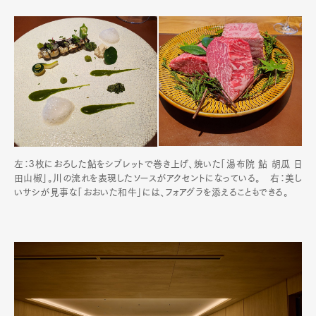
左：3枚におろした鮎をシブレットで巻き上げ、焼いた「湯布院 鮎 胡瓜 日
田山椒」。川の流れを表現したソースがアクセントになっている。 右：美し
いサシが見事な「おおいた和牛」には、フォアグラを添えることもできる。