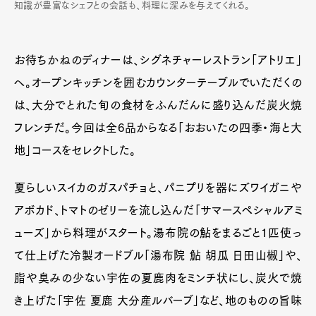
知識が豊富なシェフとの会話も、料理に深みを与えてくれる。
お待ちかねのディナーは、シグネチャーレストラン「アトリエ」
へ。オープンキッチンを囲むカウンターテーブルでいただくの
は、大分でとれた旬の食材をふんだんに盛り込んだ炭火焼
フレンチだ。今回は全6品からなる「おおいたの四季・海と大
地」コースをセレクトした。
夏らしいスイカのガスパチョと、パニプリを器にズワイガニや
アボカド、トマトのゼリーを流し込んだ「サマースペシャルアミ
ューズ」から料理がスタート。湯布院の鮎をまるごと1匹使っ
て仕上げた冷製オードブル「湯布院 鮎 胡瓜 日田山椒」や、
脂や臭みの少ない宇佐の夏鹿肉をミンチ状にし、炭火で焼
き上げた「宇佐 夏鹿 大分産ルバーブ」など、地のものの旨味