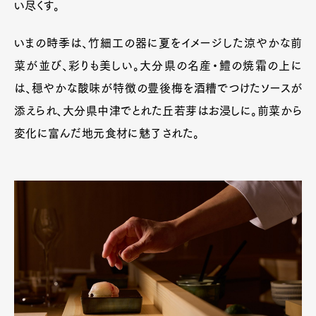
い尽くす。
いまの時季は、竹細工の器に夏をイメージした涼やかな前
菜が並び、彩りも美しい。大分県の名産・鱧の焼霜の上に
は、穏やかな酸味が特徴の豊後梅を酒糟でつけたソースが
添えられ、大分県中津でとれた丘若芽はお浸しに。前菜から
変化に富んだ地元食材に魅了された。