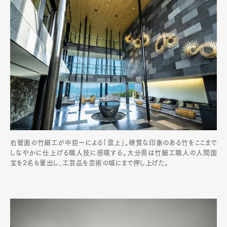
Official Columnist
About
Contact
Pen Meet
Pen international
Pen tw
右壁面の竹細工が中臣一による「雲上」。硬質な印象のある竹をここまで
しなやかに仕上げる職人技に感嘆する。大分県は竹細工職人の人間国
宝を2名も輩出し、工芸品を芸術の域にまで押し上げた。