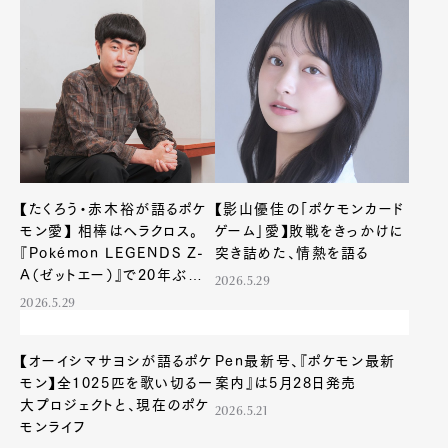
Product
Culture
Lifestyle
Pen Membership
Magazine
Official Columnist
About
Contact
【たくろう・赤木裕が語るポケ
【影山優佳の「ポケモンカード
モン愛】 相棒はヘラクロス。
ゲーム」愛】敗戦をきっかけに
『Pokémon LEGENDS Z-
突き詰めた、情熱を語る
Pen Meet
A（ゼットエー）』で20年ぶり
2026.5.29
に再燃
2026.5.29
Pen international
Pen tw
【オーイシマサヨシが語るポケ
Pen最新号、『ポケモン最新
モン】全1025匹を歌い切る一
案内』は5月28日発売
大プロジェクトと、現在のポケ
2026.5.21
モンライフ