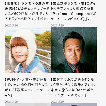
【世界初！ ポケモンの屋外常
【栗原類のポケモン愛】全タイ
設施設】ピカチュウやリザード
トルをプレイした視点で語る、
ンなど600匹以上が生息、大
『Pokémon Champions（ポ
人も子どもも没入する「ポケパ
ケモンチャンピオンズ）』の奥
ーク カントー」を特別公開
深さ
2026.5.30
2026.5.29
【PUFFY・大貫亜美が語る
【三村マサカズが語るポケモ
『ポケモン GO』】仲間とつな
ン】妻と、そして息子とプレイ。
がれる「最高のコミュニケーシ
家族の傍らには「いつもポケ
ョン」
モンのゲームがあった」
Art&Design
Watch
Fashion
2026.5.29
2026.5.29
Gourmet
Cars