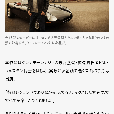
全13話のムービーには、歴史ある蒸留所とそこで働く人々もありのままの
姿で登場する。ウイスキーファンには必見だ。
本作にはグレンモーレンジィの最高蒸留・製造責任者ビル・
ラムズデン博士をはじめ、実際に蒸留所で働くスタッフたちも
出演。
「彼はレジェンドでありながら、とてもリラックスした雰囲気で
すべてを楽しんでくれました」
Art&Design
Watch
Fashion
Gourmet
Cars
そう話すラムズデンによると、フォードは業界でも知られたシ