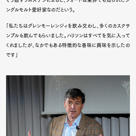
Product
Culture
Lifestyle
ングルモルト愛好家なのだという。
「私たちはグレンモーレンジィを飲み交わし、多くのカスクサ
ンプルも飲んでもらいました。ハリソンはすべてを気に入って
Pen Membership
Magazine
Official Columnist
About
くれましたが、なかでもある特徴的な香味に興味を示したの
Contact
です」
Pen Meet
Pen international
Pen tw