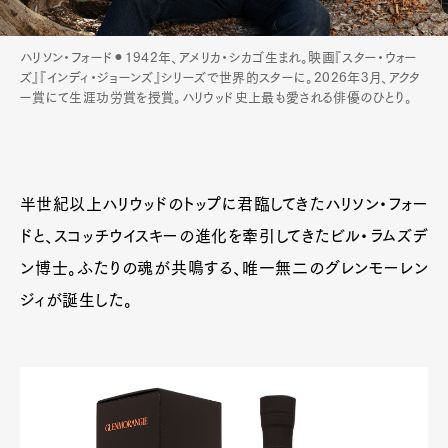
ハリソン・フォード⚫︎1942年、アメリカ・シカゴ生まれ。映画『スター・ウォー
ズ』『インディ・ジョーンズ』シリーズで世界的スターに。2026年3月、アクタ
ー賞にて生涯功労賞を授賞。ハリウッド史上最も愛される俳優のひとり。
半世紀以上ハリウッドのトップに君臨してきたハリソン・フォー
ドと、スコッチウイスキーの進化を牽引してきたビル・ラムズデ
ン博士。ふたりの魂が共鳴する、唯一無二のグレンモーレン
ジィが誕生した。