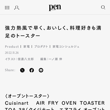
強力熱風で早く、おいしく、料理好きも満
足のトースター
Product
家電
プロダクト
家電コンシェルジュ
2022.11.26
イラスト：信濃八太郎
編集：一ノ瀬 伸
Share:
〈オーブントースター〉
Cuisinart AIR FRY OVEN TOASTER
TOA-38（クイジナート エアフライ オーブント