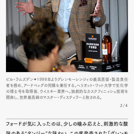
ビル・ラムズデン⚫︎1998年よりグレンモーレンジィの最高蒸留・製造責任
者を務め、アードベッグの同職も兼任する。ヘリオット・ワット大学で生化学
の博士号を取得後、ウイスキー業界へ。独創的なカスクフィニッシュ技術を
開発し、世界最高峰のマスター・ディスティラーと称される。
2/4
フォードが気に入ったのは、少しの噛み応えと、刺激的な酸
味のある“タンジー”な味わい。この度発売された「グレンモ