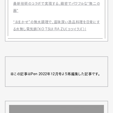
最新技術のコラボで実現する、緻密でパワフルな“無二の
画”
“おまかせ”の無水調理で、滋味深い逸品料理を日常にす
る水無し電気鍋「KO TSUI RA ZU（コツイラズ）」
※この記事はPen 2022年12月号より再編集した記事です。