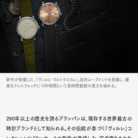
新作が登場した、「ヴィルレ ウルトラスリム」。自社ムーブメントを搭載し、優
美なドレスウォッチに100時間という長時間駆動の実力を秘める。
290年以上の歴史を誇るブランパンは、現存する世界最古の
時計ブランドとして知られる。その伝統が息づく「ヴィルレ」コ