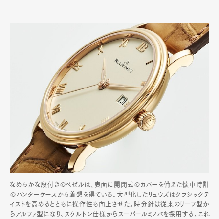
なめらかな段付きのベゼルは、表面に開閉式のカバーを備えた懐中時計
のハンターケースから着想を得ている。大型化したリュウズはクラシックテ
イストを高めるとともに操作性も向上させた。時分針は従来のリーフ型か
らアルファ型になり､スケルトン仕様からスーパールミノバを採用する｡これ