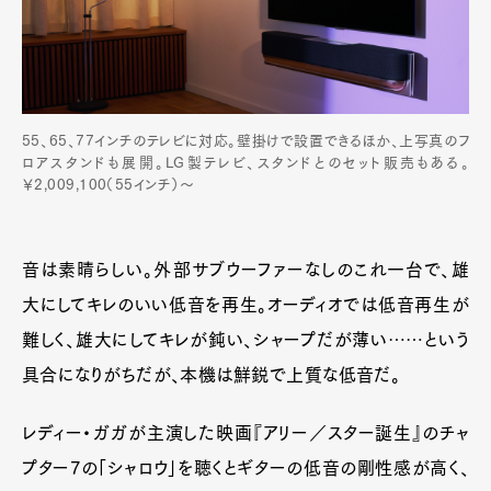
55、65、77インチのテレビに対応。壁掛けで設置できるほか、上写真のフ
ロアスタンドも展開。LG製テレビ、スタンドとのセット販売もある。
￥2,009,100（55インチ）～
音は素晴らしい。外部サブウーファーなしのこれ一台で、雄
大にしてキレのいい低音を再生。オーディオでは低音再生が
難しく、雄大にしてキレが鈍い、シャープだが薄い……という
具合になりがちだが、本機は鮮鋭で上質な低音だ。
レディー・ガガが主演した映画『アリー／スター誕生』のチャ
プター7の「シャロウ」を聴くとギターの低音の剛性感が高く、