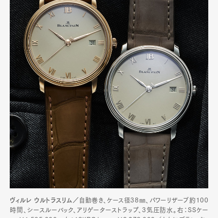
Art&Design
Watch
Fashion
Gourmet
Cars
Product
Culture
Lifestyle
Pen Membership
Magazine
Official Columnist
About
Contact
ヴィルレ ウルトラスリム／
自動巻き、ケース径38㎜、パワーリザーブ約100
時間、シースルーバック、アリゲーターストラップ、3気圧防水。右：SSケー
Pen Meet