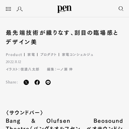
最先端技術が織りなす、刮目の臨場感と
デザイン美
Product
家電
プロダクト
家電コンシェルジュ
2022.11.12
イラスト：信濃八太郎
編集：一ノ瀬 伸
Share:
〈サウンドバー〉
Bang & Olufsen Beosound
Theatre（バング&オルフセン ベオサウンドシ