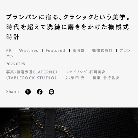
ブランパンに宿る、クラシックという美学。
時代を超えて洗練に磨きをかけた機械式
時計
PR
Watches
Featured
腕時計
機械式時計
ブラン
パン
2026.07.28
写真：渡邉宏基（LATERNE）
スタイリング：石川英次
（TABLEROCK STUDIO）
文：柴田 充
編集：倉持佑次
Share: