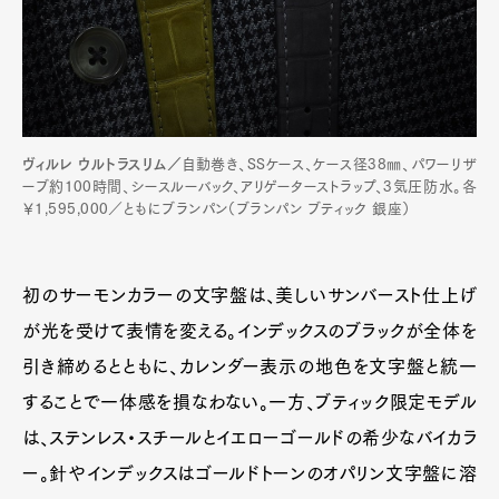
ヴィルレ ウルトラスリム／
自動巻き、SSケース、ケース径38㎜、パワーリザ
ーブ約100時間、シースルーバック、アリゲーターストラップ、3気圧防水。各
￥1,595,000／ともにブランパン（ブランパン ブティック 銀座）
初のサーモンカラーの文字盤は、美しいサンバースト仕上げ
が光を受けて表情を変える。インデックスのブラックが全体を
引き締めるとともに、カレンダー表示の地色を文字盤と統一
することで一体感を損なわない。一方、ブティック限定モデル
は、ステンレス・スチールとイエローゴールドの希少なバイカラ
ー。針やインデックスはゴールドトーンのオパリン文字盤に溶