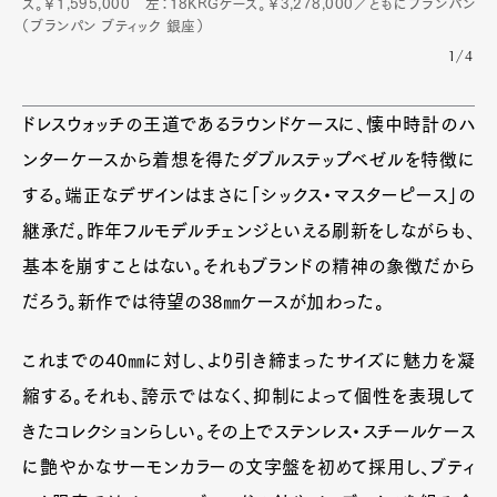
ス。￥1,595,000 左：18KRGケース。￥3,278,000／ともにブランパン
（ブランパン ブティック 銀座）
Pen international
Pen tw
1/4
ドレスウォッチの王道であるラウンドケースに、懐中時計のハ
ンターケースから着想を得たダブルステップベゼルを特徴に
する。端正なデザインはまさに「シックス・マスターピース」の
継承だ。昨年フルモデルチェンジといえる刷新をしながらも、
基本を崩すことはない。それもブランドの精神の象徴だから
だろう。新作では待望の38㎜ケースが加わった。
これまでの40㎜に対し、より引き締まったサイズに魅力を凝
縮する。それも、誇示ではなく、抑制によって個性を表現して
きたコレクションらしい。その上でステンレス・スチールケース
に艶やかなサーモンカラーの文字盤を初めて採用し、ブティ