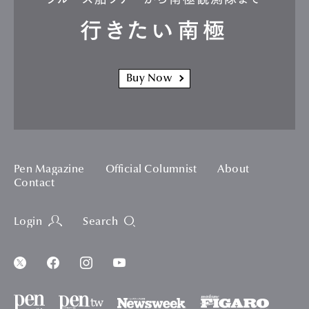
行きたい南極
Buy Now
Pen Magazine
Official Columnist
About
Contact
Login
Search