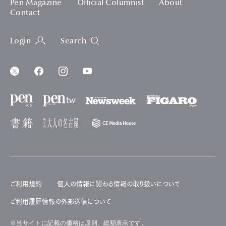
時計ブランドとして知られる。その伝統が息づく「ヴィルレ」コ
レクションに38㎜ケースの新作が登場した。研ぎ澄まされた
スタイルにクラシックの美学が宿る。
受け継がれてきた美しさを、いまの装いで愉しむ
クラシックとは単に古典を意味するのではなく、時によって洗
練に磨きをかけた古雅を意味する。たとえばクラシックの名
曲がそれぞれの時代の解釈と創造性によって、常に新しい
演奏が生まれるように。時計におけるクラシックの名手こそブ
ランパンである。