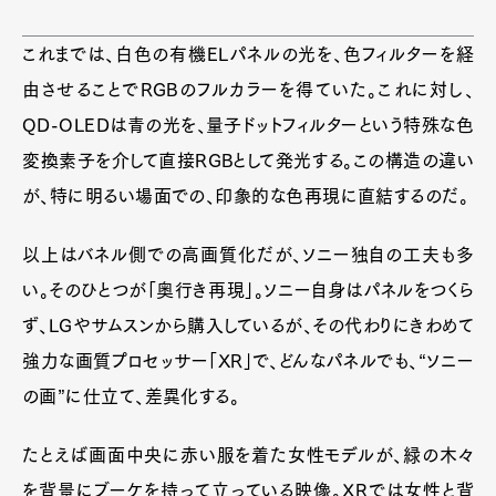
これまでは、白色の有機ELパネルの光を、色フィルターを経
由させることでRGBのフルカラーを得ていた。これに対し、
QD-OLEDは青の光を、量子ドットフィルターという特殊な色
変換素子を介して直接RGBとして発光する。この構造の違い
が、特に明るい場面での、印象的な色再現に直結するのだ。
以上はバネル側での高画質化だが、ソニー独自の工夫も多
い。そのひとつが「奥行き再現」。ソニー自身はパネルをつくら
ず、LGやサムスンから購入しているが、その代わりにきわめて
強力な画質プロセッサー「XR」で、どんなパネルでも、“ソニー
の画”に仕立て、差異化する。
たとえば画面中央に赤い服を着た女性モデルが、緑の木々
を背景にブーケを持って立っている映像。XRでは女性と背