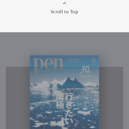
ブランパンに宿る、クラシックという美学。
時代を超えて洗練に磨きをかけた機械式
時計
PR
Watches
Featured
腕時計
機械式時計
ブラン
パン
2026.07.28
写真：渡邉宏基（LATERNE）
スタイリング：石川英次
（TABLEROCK STUDIO）
文：柴田 充
編集：倉持佑次
Share: