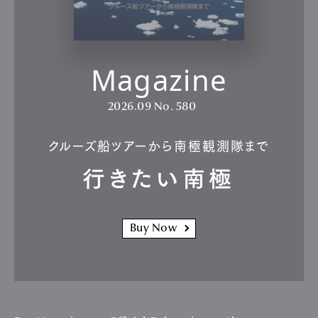
新作が登場した、「ヴィルレ ウルトラスリム」。自社ムーブメントを搭載し、優
美なドレスウォッチに100時間という長時間駆動の実力を秘める。
290年以上の歴史を誇るブランパンは、現存する世界最古の