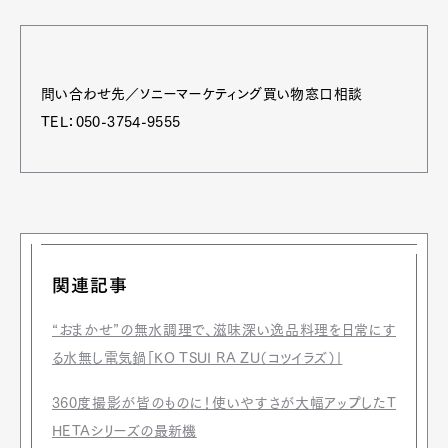
Pen Membership
Magazine
Official Columnist
About
問い合わせ先／ソニーマーケティング買い物窓口相談
Contact
TEL：050-3754-9555
Pen Meet
Pen international
Pen tw
関連記事
“おまかせ”の無水調理で、滋味深い逸品料理を日常にす
る水無し電気鍋「KO TSUI RA ZU（コツイラズ）」
360度撮影が皆のものに！使いやすさが大幅アップしたT
HETAシリーズの最新機