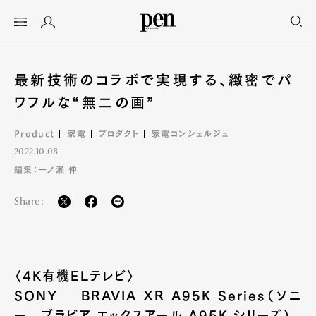
最新技術のコラボで実現する、緻密でパ
ワフルな“無二の画”
Product
家電
プロダクト
家電コンシェルジュ
2022.10.08
編集：一ノ瀬 伸
Share:
〈4K有機ELテレビ〉
SONY BRAVIA XR A95K Series（ソニ
ー ブラビア エックスアール A95K シリーズ）