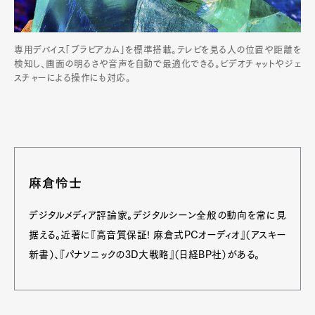
専用デバイス「ブラビアカム」を標準搭載。テレビを見る人の位置や距離を
検知し、画面の明るさや音声を自動で最適化できる。ビデオチャットやジェ
スチャーによる操作にも対応。
麻倉怜士
デジタルメディア評論家。デジタルシーン全般の動向を常に見
据える。近著に『高音質保証! 麻倉式PCオーディオ』（アスキー
Art&Design
Watch
Fashion
新書）、『パナソニックの3D大戦略』（日経BP社）がある。
Gourmet
Cars
Product
Culture
Lifestyle