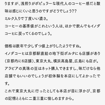
りますが、浅煎りがポピュラーな現代人のコーヒー感だと酸
味は感じにくいと思うのですがどうでしょう？？
ミルク入りで丁度いい濃さ。
コーヒーの基準値がこれという人は、ほかで飲んでもイノダ
コーヒに戻ってくるのでしょう。
価格は数年で少しずつ値上がりしたようですね。
イノダコーヒは京都駅直結の地下街ポルタにも店舗があり
（京都内に6店舗）、東京大丸、横浜高島屋、広島にも店が。
Art&Design
Watch
Fashion
アラビアの真珠の豆はネット購入できますし、味だけなら他
Gourmet
Cars
店舗でもいいのでしょうが初体験を本店にしてよかったで
Product
Culture
Lifestyle
す。
これで東京大丸に行ったとしても本店が目に浮かび、京都
の記憶とともに二重三重に愉しめますから。
Pen Membership
Magazine