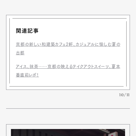
関連記事
京都の新しい和建築カフェ2軒、カジュアルに愉しむ夏の
古都
アイス、抹茶……京都の映えるテイクアウトスイーツ、夏本
番直前レポ！
10/11