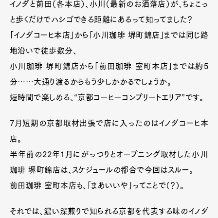
イノダと前田（各本店）、小川（最新のお洒落店）が、ちょこっ
と歩くだけでハシゴできる距離にあるって知ってました？
「イノダコーヒ本店」から「小川珈琲 堺町錦店」までは同じ路
地沿いで徒歩数分、
小川珈琲 堺町錦店から「前田珈琲 室町本店」までは約5
分……大通り渡るからもう少しかかるでしょうか。
短時間で楽しめる、“京都コーヒーコンプリートエリア”です。
7月短期の京都取材出張で店に入ったのはイノダコーヒ本
店。
半年前の22年1月にがっつりとオープニング取材した小川
珈琲 堺町錦店は、スケジュールの都合で今回はスルー。
前田珈琲 室町本店も、「まあいいや」ってことで（？）。
それでは、濃い深煎りで知られる京都を代表する味のイノダ