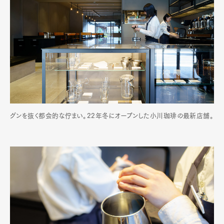
グンを抜く都会的な佇まい。22年冬にオープンした小川珈琲の最新店舗。