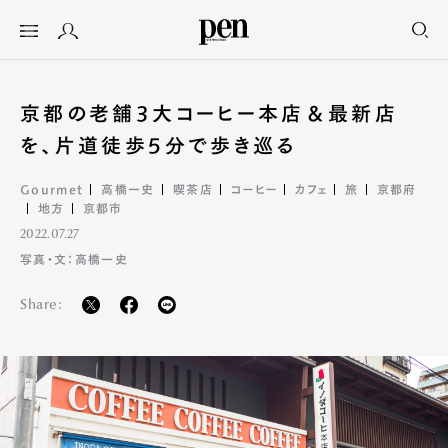
京都の老舗3大コーヒー本店＆最新店
を、片道徒歩5分で歩き巡る
Gourmet
高橋一史
喫茶店
コーヒー
カフェ
旅
京都府
地方
京都市
2022.07.27
写真・文：高橋一史
Share: