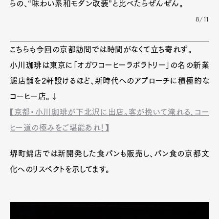
らの、“味わい系和モダン改装”と比べたらぜんぜん。
8/11
こちらも今回の京都訪問では時間がなくて立ち寄れず。
小川珈琲は東京に「オガワコーヒーラボラトリー」の名の新業
態店舗を2軒設けるほど、新時代へのアプローチに積極的な
コーヒー店。↓
【京都・小川珈琲が下北沢に出店。客が挽いて淹れる、コー
ヒー道の極みをご堪能あれ！】
堺町錦店では新開発した食パンも販売し、パン食の京都文
化へのリスペクトを示してます。