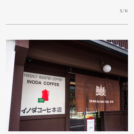
Official Columnist
About
Contact
5/11
Pen Meet
Pen international
Pen tw