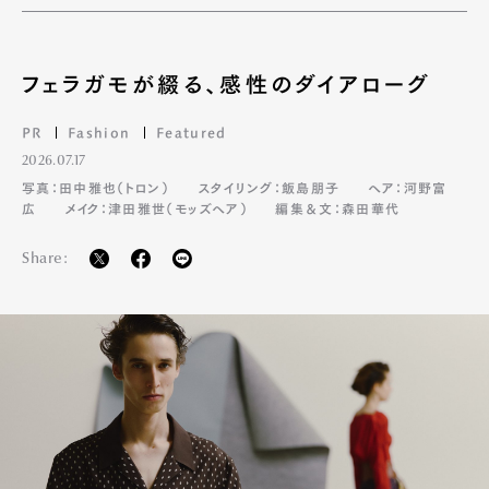
フェラガモが綴る、感性のダイアローグ
PR
Fashion
Featured
2026.07.17
写真：田中雅也（トロン）
スタイリング：飯島朋子
ヘア：河野富
広
メイク：津田雅世（モッズヘア）
編集＆文：森田華代
Share: