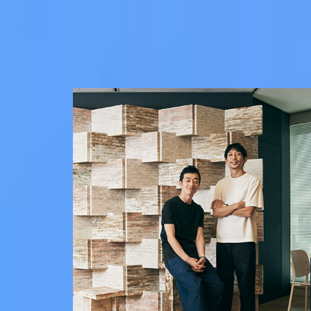
Art&Design
Watch
Fashion
Gourmet
Cars
Product
Culture
Lifestyle
Pen Membership
Magazine