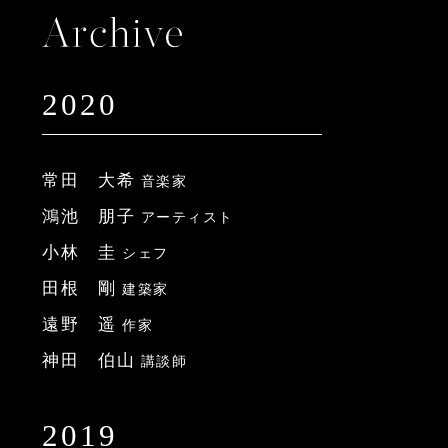
2020
常田 大希
音楽家
鴻池 朋子
アーティスト
小林 圭
シェフ
田根 剛
建築家
遠野 遥
作家
神田 伯山
講談師
2019