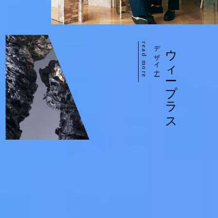
Official Columnist
About
Contact
read more
デザイナー
ウィープラス
Pen Meet
Pen international
Pen tw