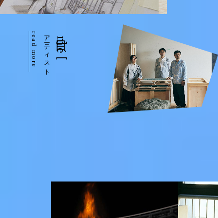
read more
アーティスト
目［mé］