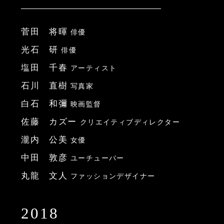
菅田 将暉
俳優
光石 研
俳優
塩田 千春
アーティスト
石川 直樹
写真家
白石 和彌
映画監督
佐藤 カズー
クリエイティブディレクター
瀧内 公美
女優
中田 敦彦
ユーチューバー
丸龍 文人
ファッションデザイナー
2018