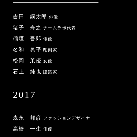
吉田 鋼太郎
俳優
猪子 寿之
チームラボ代表
稲垣 吾郎
俳優
名和 晃平
彫刻家
松岡 茉優
女優
石上 純也
建築家
2017
森永 邦彦
ファッションデザイナー
高橋 一生
俳優