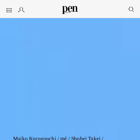
Maiko Kurogouchi / mé / Shohei Takei /