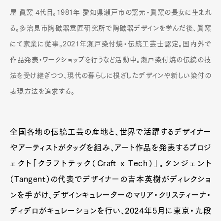
屋 眞窯 4代目。1981年 愛知県瀬戸市の窯元・眞窯の長女に生まれ
る。多治見市陶磁器意匠研究所で陶磁器デザインを学んだ後、眞窯
にて家業に従事。2021年瀬戸染付焼・伝統工芸士認定。国内外で
作品発表・ワークショップを行うなど活動中。瀬戸染付焼の伝統の技
法を受け継ぎつつ、現代の暮らしに根ざしたデザインや新しい染付の
表現方法を追求する。
全国各地の伝統工芸の産地と、世界で活躍するデザイナー
やアーティストがタッグを組み、アート作品を発表するプロジ
ェクト「クラフトテック（Craft x Tech）」。タンジェント
（Tangent）の代表でデザイナーの吉本英樹がディレクショ
ンを手がけ、デザインキュレーターのマリア・クリスティーナ・
ディデロがキュレーションを行い、2024年5月に東京・九段