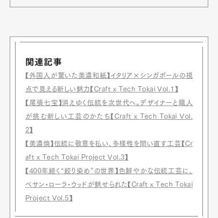
Official Columnist
About
Contact
関連記事
Pen Meet
【外国人が驚いた美濃和紙】イタリア×シンガポールの視
Pen international
Pen tw
点で見える新しい魅力【Craft x Tech Tokai Vol.1】
【尾張七宝】消えゆく伝統を次世代へ。デザイナーと職人
が挑む新しい工芸のかたち【Craft x Tech Tokai Vol.
2】
【美濃焼】伝統に敬意を払い、多様性を問い直す工芸【Cr
aft x Tech Tokai Project Vol.3】
【400年続く“絞り染め”の世界】色鮮やかな伝統工芸に、
ベサン・ローラ・ウッドが魅せられた【Craft x Tech Tokai
Project Vol.5】