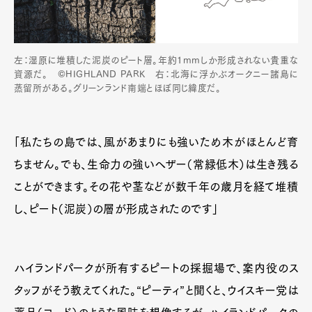
左：湿原に堆積した泥炭のピート層。年約1mmしか形成されない貴重な
資源だ。 ©HIGHLAND PARK 右：北海に浮かぶオークニー諸島に
蒸留所がある。グリーンランド南端とほぼ同じ緯度だ。
「私たちの島では、風があまりにも強いため木がほとんど育
ちません。でも、生命力の強いヘザー（常緑低木）は生き残る
ことができます。その花や茎などが数千年の歳月を経て堆積
し、ピート（泥炭）の層が形成されたのです」
ハイランドパークが所有するピートの採掘場で、案内役のス
タッフがそう教えてくれた。“ピーティ”と聞くと、ウイスキー党は