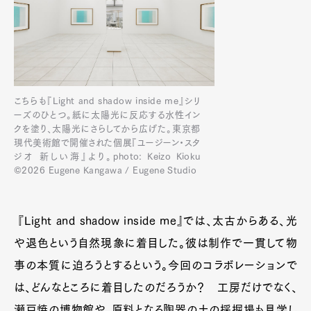
こちらも『Light and shadow inside me』シリ
ーズのひとつ。紙に太陽光に反応する水性イン
クを塗り、太陽光にさらしてから広げた。東京都
現代美術館で開催された個展『ユージーン・スタ
ジオ 新しい海』より。photo: Keizo Kioku
©2026 Eugene Kangawa / Eugene Studio
『Light and shadow inside me』では、太古からある、光
や退色という自然現象に着目した。彼は制作で一貫して物
事の本質に迫ろうとするという。今回のコラボレーションで
は、どんなところに着目したのだろうか？ 工房だけでなく、
瀬戸焼の博物館や、原料となる陶器の土の採掘場も見学し