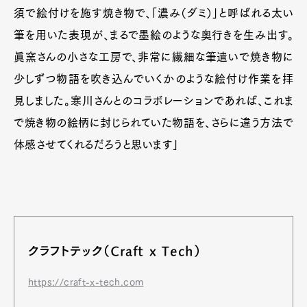
須で絵付けを施す焼き物で、「濃み（ダミ）」と呼ばれる太い
筆を用いた表現が、まるで墨絵のような奥行きを生み出す。
眞窯さんの小さな工房で、非常に繊細な筆遣いで焼き物に
少しずつ物語を吹き込んでいくかのような絵付け作業を拝
見しました。寒川さんとのコラボレーションであれば、これま
で焼き物の絵柄に封じられていた物語を、さらに違う方法で
体感させてくれるだろうと思います」
Art&Design
Watch
Fashion
Gourmet
Cars
Product
Culture
Lifestyle
クラフトテック（Craft x Tech）
https://craft-x-tech.com
Pen Membership
Magazine