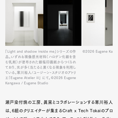
©2026 Eugene Kanga
『Light and shadow inside me』シリーズの作
品。いずれも現像感光材料（ハロゲン化銀を含
む乳剤）が塗布された銀塩印画紙からつくられ
ており、光が多く当たると黒くなる現象を利用し
ている。寒川裕人/ユージーン・スタジオのアトリ
エ「Eugene Atelier iii」 にて。©2026 Eugene
Kangawa / Eugene Studio
瀬戸染付焼の工房、眞窯とコラボレーションする寒川裕人
は、6組のクリエイターが集まるCraft x Tech Tokaiのプロ