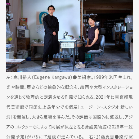
左：寒川裕人（Eugene Kangawa）●美術家。1989年米国生まれ。
光や時間、歴史などの抽象的な概念を、絵画や大型インスタレーショ
ンを通じて物理的に定着させる作風で知られる。2021年に東京都現
代美術館で同館史上最年少での個展「ユージーン・スタジオ 新しい
海」を開催し、大きな反響を呼んだ。その評価は国際的に波及し、アジ
アのコレクターらによって同展が原型となる常設美術館(2026年一般
公開予定)がバリにて建設が進んでいる。 右：加藤真雪●染付窯