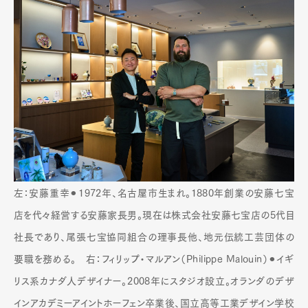
左：安藤重幸⚫︎1972年、名古屋市生まれ。1880年創業の安藤七宝
店を代々経営する安藤家長男。現在は株式会社安藤七宝店の5代目
社長であり、尾張七宝協同組合の理事長他、地元伝統工芸団体の
要職を務める。 右：フィリップ・マルアン（Philippe Malouin）⚫︎イギ
リス系カナダ人デザイナー。2008年にスタジオ設立。オランダのデザ
インアカデミーアイントホーフェン卒業後、国立高等工業デザイン学校