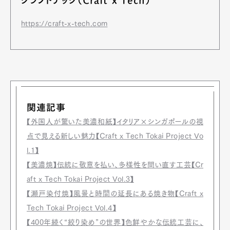
クラフトテック（Craft x Tech）
Official Columnist
About
Contact
https://craft-x-tech.com
Pen Meet
Pen international
Pen tw
関連記事
【外国人が驚いた美濃和紙】イタリア×シンガポールの視
点で見える新しい魅力【Craft x Tech Tokai Project Vo
l.1】
【美濃焼】伝統に敬意を払い、多様性を問い直す工芸【Cr
aft x Tech Tokai Project Vol.3】
【瀬戸染付焼】風景と時間の延長にある焼き物【Craft x
Tech Tokai Project Vol.4】
【400年続く“絞り染め”の世界】色鮮やかな伝統工芸に、