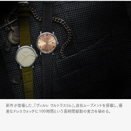
Art&Design
Watch
Fashion
Gourmet
Cars
Product
Culture
Lifestyle
新作が登場した、「ヴィルレ ウルトラスリム」。自社ムーブメントを搭載し、優
美なドレスウォッチに100時間という長時間駆動の実力を秘める。
Pen Membership
Magazine