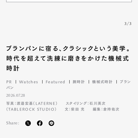
3/3
ブランパンに宿る、クラシックという美学。
時代を超えて洗練に磨きをかけた機械式
時計
PR
Watches
Featured
腕時計
機械式時計
ブラン
パン
2026.07.28
写真：渡邉宏基（LATERNE）
スタイリング：石川英次
（TABLEROCK STUDIO）
文：柴田 充
編集：倉持佑次
Share: