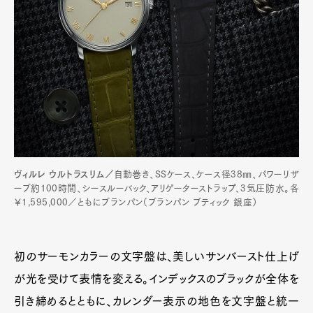
ヴィルレ ウルトラスリム／
自動巻き、SSケース、ケース径38㎜、パワーリザ
ーブ約100時間、シースルーバック、アリゲーターストラップ、3気圧防水。各
￥1,595,000／ともにブランパン（ブランパン ブティック 銀座）
初のサーモンカラーの文字盤は、美しいサンバースト仕上げ
が光を受けて表情を変える。インデックスのブラックが全体を
引き締めるとともに、カレンダー表示の地色を文字盤と統一