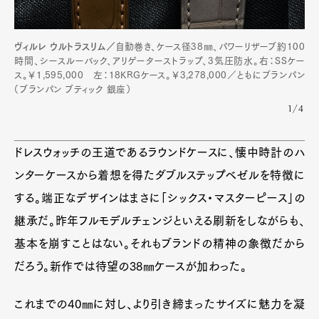
ヴィルレ ウルトラスリム／
自動巻き、ケース径38㎜、パワーリザーブ約100
時間、シースルーバック、アリゲーターストラップ、3気圧防水。右：SSケー
ス。￥1,595,000 左：18KRGケース。￥3,278,000／ともにブランパン
（ブランパン ブティック 銀座）
1/4
ドレスウォッチの王道であるラウンドケースに、懐中時計のハ
ンターケースから着想を得たダブルステップベゼルを特徴に
する。端正なデザインはまさに「シックス・マスターピース」の
継承だ。昨年フルモデルチェンジといえる刷新をしながらも、
基本を崩すことはない。それもブランドの精神の象徴だから
だろう。新作では待望の38㎜ケースが加わった。
これまでの40㎜に対し、より引き締まったサイズに魅力を凝