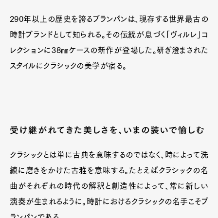
Official Columnist
About
Contact
290年以上の歴史を誇るブランパンは、現存する世界最古の
時計ブランドとして知られる。その伝統が息づく「ヴィルレ」コ
レクションに38㎜ケースの新作が登場した。研ぎ澄まされた
スタイルにクラシックの美学が宿る。
Pen Meet
Pen international
Pen tw
受け継がれてきた美しさを、いまの装いで愉しむ
クラシックとは単に古典を意味するのではなく、時によって洗
練に磨きをかけた古雅を意味する。たとえばクラシックの名
曲がそれぞれの時代の解釈と創造性によって、常に新しい
演奏が生まれるように。時計におけるクラシックの名手こそブ
ランパンである。