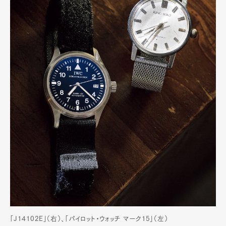
「J14102E」（右）、「パイロット・ウォッチ マーク15」（左）