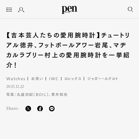
【吉本芸人たちの愛用腕時計】チュートリ
アル徳井、フットボールアワー岩尾、マヂ
カルラブリー村上の愛用腕時計を一挙紹
介！
Watches
お笑い
IWC
ロレックス
ジャガー・ルクルト
2025.12.22
写真：丸益功紀（BOIL）、青木和也
Share: