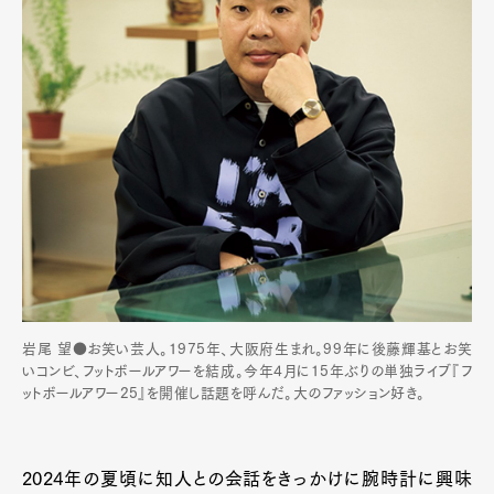
岩尾 望●お笑い芸人。1975年、大阪府生まれ。99年に後藤輝基とお笑
いコンビ、フットボールアワーを結成。今年4月に15年ぶりの単独ライブ『フ
ットボールアワー25』を開催し話題を呼んだ。大のファッション好き。
2024年の夏頃に知人との会話をきっかけに腕時計に興味