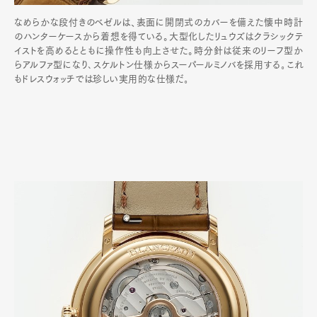
なめらかな段付きのベゼルは、表面に開閉式のカバーを備えた懐中時計
のハンターケースから着想を得ている。大型化したリュウズはクラシックテ
イストを高めるとともに操作性も向上させた。時分針は従来のリーフ型か
らアルファ型になり､スケルトン仕様からスーパールミノバを採用する｡これ
もドレスウォッチでは珍しい実用的な仕様だ｡