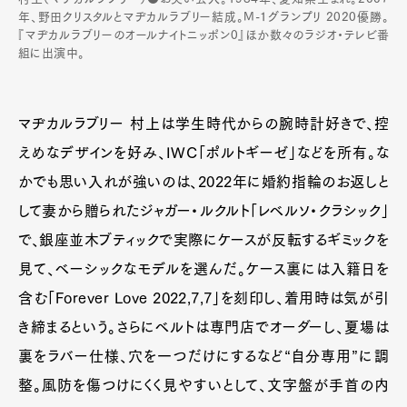
年、野田クリスタルとマヂカルラブリー結成。M-1グランプリ 2020優勝。
『マヂカルラブリーのオールナイトニッポン0』ほか数々のラジオ・テレビ番
組に出演中。
マヂカルラブリー 村上は学生時代からの腕時計好きで、控
えめなデザインを好み、IWC「ポルトギーゼ」などを所有。な
かでも思い入れが強いのは、2022年に婚約指輪のお返しと
して妻から贈られたジャガー・ルクルト「レベルソ・クラシック」
で、銀座並木ブティックで実際にケースが反転するギミックを
見て、ベーシックなモデルを選んだ。ケース裏には入籍日を
含む「Forever Love 2022,7,7」を刻印し、着用時は気が引
き締まるという。さらにベルトは専門店でオーダーし、夏場は
裏をラバー仕様、穴を一つだけにするなど“自分専用”に調
整。風防を傷つけにくく見やすいとして、文字盤が手首の内