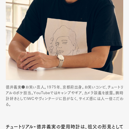
徳井義実●お笑い芸人。1975年、京都府出身。お笑いコンビ、チュートリ
アルのボケ担当。YouTubeではキャンプやギア、カメラ談義を披露。腕時
計好きとしてIWCやヴィンテージに目がなく、サイズ感には人一倍こだわ
る。
チュートリアル・徳井義実の愛用時計は、祖父の形見として