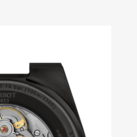
mbership
Magazine
Official Columnist
About
et
Pen international
Pen tw