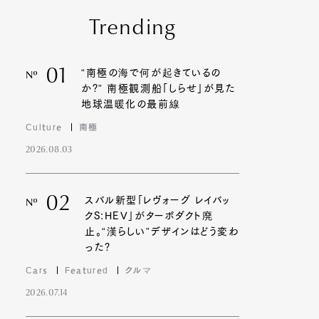
Trending
01
“南極の海で何が起きているの
Nº
か?” 南極観測船「しらせ」が見た
地球温暖化の最前線
Culture
南極
2026.08.03
02
スバル新型「レヴォーグ レイバッ
Nº
クS:HEV」がターボダクト廃
止。“漢らしい”デザインはどう変わ
った?
Cars
Featured
クルマ
2026.07.14