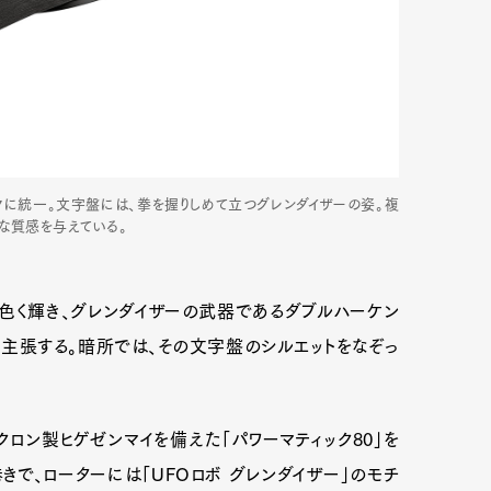
クに統一。文字盤には、拳を握りしめて立つグレンダイザーの姿。複
な質感を与えている。
色く輝き、グレンダイザーの武器であるダブルハーケン
て主張する。暗所では、その文字盤のシルエットをなぞっ
Art&Design
Watch
Fashion
ourmet
Cars
Product
Culture
ロン製ヒゲゼンマイを備えた「パワーマティック80」を
で、ローターには「UFOロボ グレンダイザー」のモチ
Lifestyle