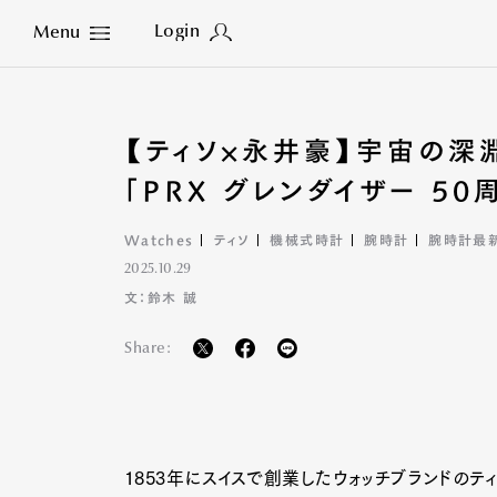
Login
Menu
Close
【ティソ×永井豪】宇宙の深
「PRX グレンダイザー 5
Watches
ティソ
機械式時計
腕時計
腕時計最
2025.10.29
文：鈴木 誠
Share:
1853年にスイスで創業したウォッチブランドのテ