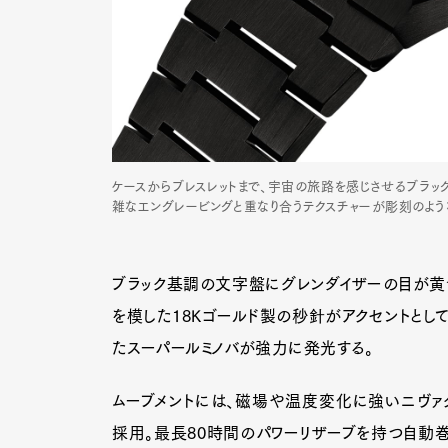
ケースからブレスレットまで、宇宙の旅路を感じさせるブラッ
雑なエングレービングと重なり合うテクスチャーが彫刻のよう
ブラック基調の文字盤にグレンダイザーの目が黄
を模した18Kゴールド製の秒針がアクセントとし
たスーパールミノバが強力に発光する。
G
ムーブメントには、磁場や温度変化に強いニヴァク
採用。最長80時間のパワーリザーブを持つ自動巻き