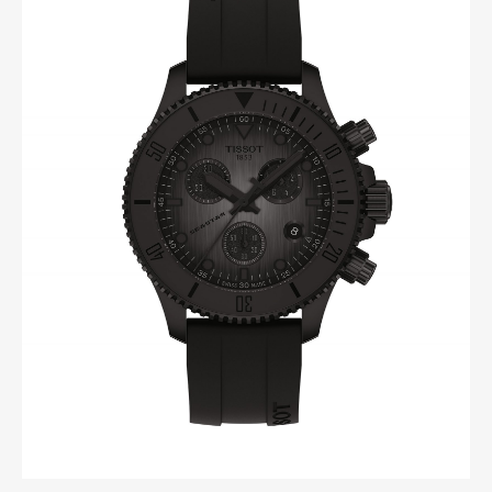
Art&Design
Watch
Fashion
Gourmet
Cars
Product
Culture
Lifestyle
Pen Membership
Magazine