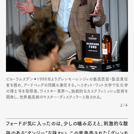
ビル・ラムズデン⚫︎1998年よりグレンモーレンジィの最高蒸留・製造責任
者を務め、アードベッグの同職も兼任する。ヘリオット・ワット大学で生化学
の博士号を取得後、ウイスキー業界へ。独創的なカスクフィニッシュ技術を
開発し、世界最高峰のマスター・ディスティラーと称される。
2/4
フォードが気に入ったのは、少しの噛み応えと、刺激的な酸
味のある“タンジー”な味わい。この度発売された「グレンモ