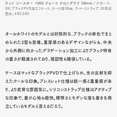
ティソ シースター 1000 クォーツ クロノグラフ 38mm
／クオーツ、
Official Columnist
About
SS（ブラックPVD加工）ケース、ケース径38㎜、ラバーストラップ、30気圧
Contact
防水。￥82,500
オールホワイトのモデルとは対照的な、ブラックの単色でまと
Pen Meet
められた2型も登場。重厚感のあるデザインながらも、中央
Pen international
Pen tw
から外側に向かったグラデーション加工によりブラック特有
の重さが軽減されており、視認性も確保している。
ケースはマットなブラックPVDで仕上げられ、光の反射を抑
えたクールな印象。ブレスレット仕様は統一感と重量感があ
り、より武骨な雰囲気に。シリコンストラップ仕様はアクティブ
な印象で、着け心地も軽快。精悍さとモダンな落ち着きを両
立しているモデルと言えるだろう。