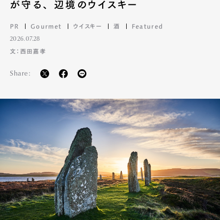
が守る、 辺境のウイスキー
PR
Gourmet
ウイスキー
酒
Featured
2026.07.28
文：西田嘉孝
Share: