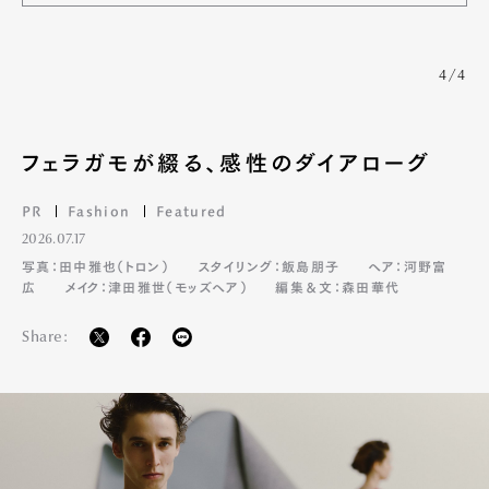
4/4
フェラガモが綴る、感性のダイアローグ
PR
Fashion
Featured
2026.07.17
写真：田中雅也（トロン）
スタイリング：飯島朋子
ヘア：河野富
広
メイク：津田雅世（モッズヘア）
編集＆文：森田華代
Share: