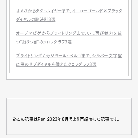
オメガからタグ・ホイヤーまで、イエローゴールド✕ブラック
ダイヤルの腕時計3選
オーデマピゲからブライトリングまで、いま再び魅力を放
つ“縦3つ目”のクロノグラフ3選
ブライトリングからジラール・ペルゴまで、シルバー文字盤
に黒のサブダイヤルを備えたクロノグラフ3選
※この記事はPen 2023年8月号より再編集した記事です。
Art&Design
Watch
Fashion
Gourmet
Cars