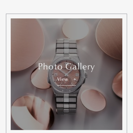
Product
Culture
Lifestyle
Pen Membership
Magazine
Official Columnist
About
Contact
Photo Gallery
View
Pen Meet
Pen international
Pen tw