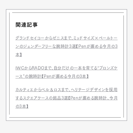
関連記事
グランドセイコーからゼニスまで、ミッドサイズ×ペールトー
ンのジェンダーフリーな腕時計3選【Penが薦める今月の3
本】
IWCからRADOまで、自分だけの一本を育てる“ブロンズケ
ース”の腕時計【Penが薦める今月の3本】
カルティエからベル＆ロスまで、ヘリテージデザインを採用
するスクエアケースの銘品3選【Penが薦める腕時計、今月
の3本】