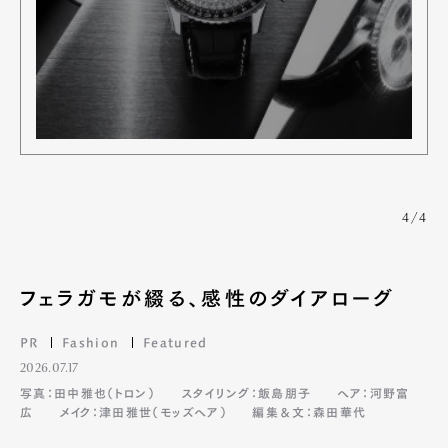
4/4
フェラガモが綴る、感性のダイアローグ
PR
Fashion
Featured
2026.07.17
写真：田中雅也（トロン）
スタイリング：飯島朋子
ヘア：河野富
広
メイク：津田雅世（モッズヘア）
編集＆文：森田華代