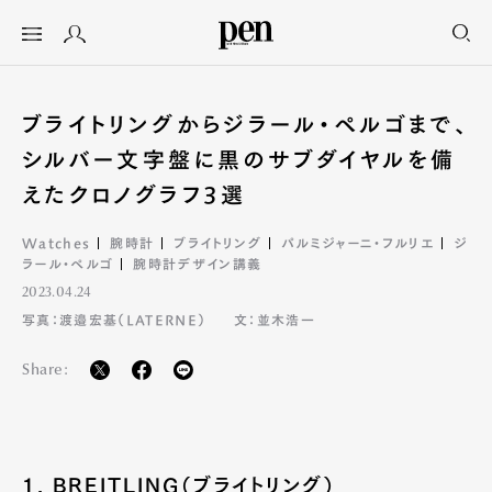
ブライトリングからジラール・ペルゴまで、
シルバー文字盤に黒のサブダイヤルを備
えたクロノグラフ3選
Watches
腕時計
ブライトリング
パルミジャーニ・フルリエ
ジ
ラール・ペルゴ
腕時計デザイン講義
2023.04.24
写真：渡邉宏基（LATERNE）
文：並木浩一
Share:
1. BREITLING（ブライトリング）