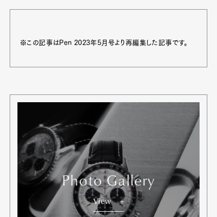
Art&Design
Watch
Fashion
Gourmet
Cars
※この記事はPen 2023年5月号より再編集した記事です。
Product
Culture
Lifestyle
Pen Membership
Magazine
Official Columnist
About
Contact
Pen Meet
Photo Gallery
Pen international
Pen tw
View