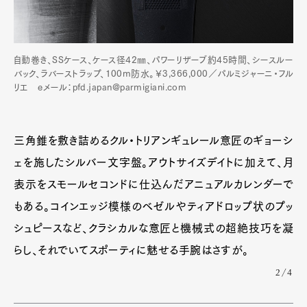
自動巻き、SSケース、ケース径42㎜、パワーリザーブ約45時間、シースルー
バック、ラバーストラップ、100m防水。￥3,366,000／パルミジャーニ・フル
リエ eメール：pfd.japan@parmigiani.com
三角錐を敷き詰めるクル・トリアンギュレール意匠のギョーシ
ェを施したシルバー文字盤。アウトサイズデイトに加えて、月
表示をスモールセコンドに仕込んだアニュアルカレンダーで
もある。コインエッジ模様のベゼルやティアドロップ状のプッ
シュピースなど、クラシカルな意匠と機械式の超絶技巧を凝
らし、それでいてスポーティに魅せる手腕はさすが。
2/4