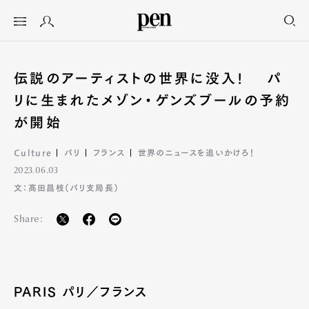
伝説のアーティストの世界に没入! パ
リに生まれたメゾン・ゲンズブールの予約
が開始
Culture
パリ
フランス
世界のニュースを追いかけろ！
2023.06.03
文：髙田昌枝（パリ支局長）
Share:
PARIS パリ／フランス