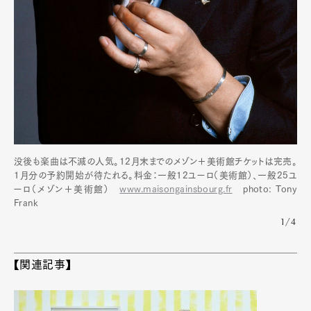
没後も楽曲は不滅の人気。12月末までのメゾン＋美術館チケットは完売。
1月分の予約開始が待たれる。料金：一般12ユーロ（美術館）、一般25ユ
ーロ（メゾン＋美術館）
www.maisongainsbourg.fr
photo: Tony
Frank
1/4
【関連記事】