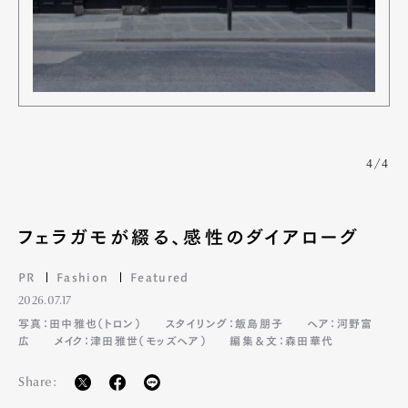
4/4
Art&Design
Watch
Fashion
フェラガモが綴る、感性のダイアローグ
Gourmet
Cars
Product
Culture
Lifestyle
PR
Fashion
Featured
2026.07.17
写真：田中雅也（トロン）
スタイリング：飯島朋子
ヘア：河野富
広
メイク：津田雅世（モッズヘア）
編集＆文：森田華代
Pen Membership
Magazine
Official Columnist
About
Share:
Contact