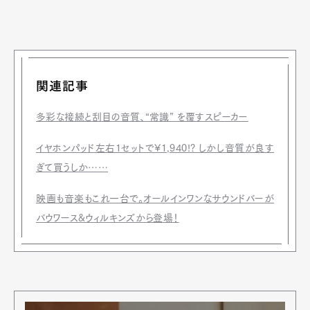
関連記事
多彩な接続と刮目の音質、“常識” を覆すスピーカー
イヤホンパッド左右1セットで¥1,940!? しかし音質が良す
ぎて買うしか……
映画も音楽もこれ一台で。オールインワンなサウンドバーが
バウワース&ウィルキンズから登場！