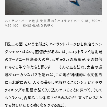
ハイランドパーク最多受賞歴の「ハイランドパーク18」700mL
￥26,400 ©HIGHLAND PARK
「風土の酒」という表現が、ハイランドパークほど似合うシン
グルモルトはない。蒸留所があるのは、スコットランド最北端
のオークニー諸島最大の島。わずか2万の島民が、その数倍
にもなる牛や羊たちと暮らす──そんな島を訪ね、太古の遺
跡やローカルなパブを巡れば、この地が地理的にも文化的
にも北欧に近く、人々の暮らしや精神にスカンジナビアやヴ
ァイキングの影響が強く入り込んでいることに気づく。そして
もうひとつ、否応なしに体感させられるのが、立っていること
すら難しいほどに強く吹きつける風だ。