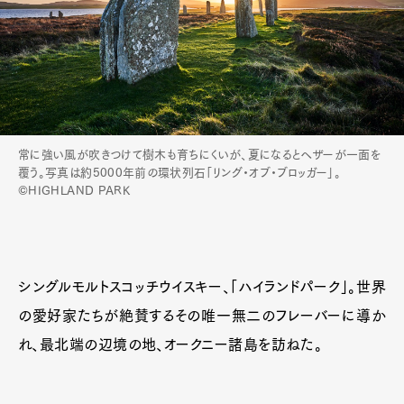
Art&Design
Watch
Fashion
Gourmet
Cars
常に強い風が吹きつけて樹木も育ちにくいが、夏になるとヘザーが一面を
覆う。写真は約5000年前の環状列石「リング・オブ・ブロッガー」。
Product
Culture
Lifestyle
©HIGHLAND PARK
Pen Membership
Magazine
シングルモルトスコッチウイスキー、「ハイランドパーク」。世界
Official Columnist
About
Contact
の愛好家たちが絶賛するその唯一無二のフレーバーに導か
れ、最北端の辺境の地、オークニー諸島を訪ねた。
Pen Meet