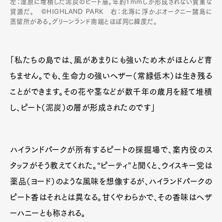
左：湿原に堆積した泥炭のピート層。年約1mmしか形成されない貴重な
資源だ。 ©HIGHLAND PARK 右：北海に浮かぶオークニー諸島に
蒸留所がある。グリーンランド南端とほぼ同じ緯度だ。
「私たちの島では、風があまりにも強いため木がほとんど育
ちません。でも、生命力の強いヘザー（常緑低木）は生き残る
ことができます。その花や茎などが数千年の歳月を経て堆積
し、ピート（泥炭）の層が形成されたのです」
ハイランドパークが所有するピートの採掘場で、案内役のス
タッフがそう教えてくれた。“ピーティ”と聞くと、ウイスキー党は
薬品（ヨード）のような風味を想像するが、ハイランドパークの
ピート香はそれとは異なる。甘くやわらかで、その香味はヘザ
ーハニーとも称される。