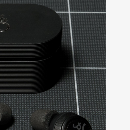
mbership
Magazine
Official Columnist
About
et
Pen international
Pen tw