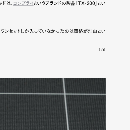
ッドは、
コンプライ
というブランドの製品「TX-200」とい
、ワンセットしか入っていなかったのは価格が理由とい
1/6
Art&Design
Watch
Fashion
ourmet
Cars
Product
Culture
Lifestyle