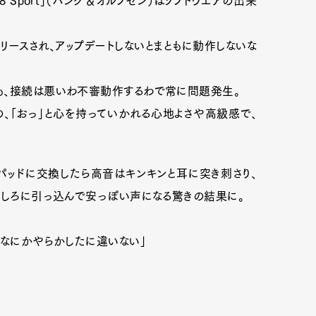
E8 Sport」（バング＆オルフセン）はソフトウエアの出来
リースされ、アップデートしないとまともに動作しないな
も、接続は悪いわ不審動作するわで常に問題発生。
、「おっ」と心を持っていかれる心地よさや高級感で、
用パッドに交換したら高音はキンキンと耳に突き刺さり、
うしろに引っ込んで安っぽい声になる驚きの結果に。
になにかやらかしたに違いない」