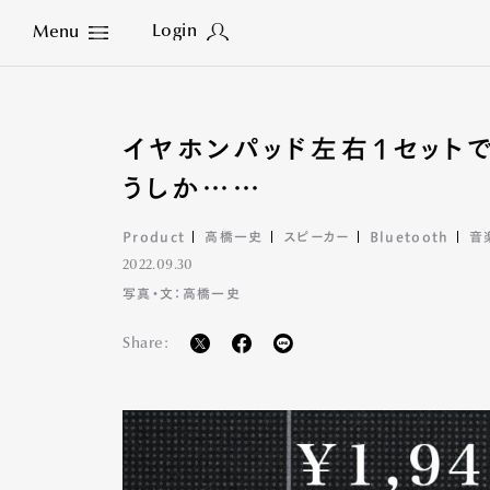
Login
Menu
Close
イヤホンパッド左右1セットで
うしか……
Product
高橋一史
スピーカー
Bluetooth
音
2022.09.30
写真・文：高橋一史
Share: