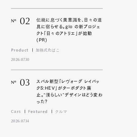
02
伝統に息づく美意識を、日々の道
Nº
具に宿らせる。glo の新プロジェ
クト「日々のアトリエ」が始動
(PR)
Product
加熱式たばこ
2026.07.10
03
スバル新型「レヴォーグ レイバッ
Nº
クS:HEV」がターボダクト廃
止。“漢らしい”デザインはどう変わ
った?
Cars
Featured
クルマ
2026.07.14