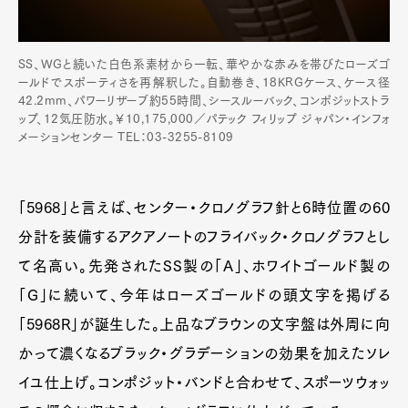
SS、WGと続いた白色系素材から一転、華やかな赤みを帯びたローズゴ
ールドでスポーティさを再解釈した。自動巻き、18KRGケース、ケース径
42.2mm、パワーリザーブ約55時間、シースルーバック、コンポジットストラ
ップ、12気圧防水。￥10,175,000／パテック フィリップ ジャパン・インフォ
メーションセンター TEL：03-3255-8109
「5968」と言えば、センター・クロノグラフ針と6時位置の60
分計を装備するアクアノートのフライバック・クロノグラフとし
て名高い。先発されたSS製の「A」、ホワイトゴールド製の
「G」に続いて、今年はローズゴールドの頭文字を掲げる
「5968R」が誕生した。上品なブラウンの文字盤は外周に向
かって濃くなるブラック・グラデーションの効果を加えたソレ
イユ仕上げ。コンポジット・バンドと合わせて、スポーツウォッ