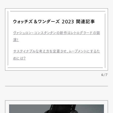
ウォッチズ＆ワンダーズ 2023 関連記事
Pen Membership
Magazine
Official Columnist
About
Contact
ヴァシュロン・コンスタンタンの新作はレトログラードの競
演！
サステイナブルな考え方を定着させ、ムーブメントにするた
Pen Meet
めには？
Pen international
Pen tw
6/7