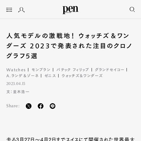
人気モデルの激戦地！ ウォッチズ＆ワン
ダーズ 2023で発表された注目のクロノ
グラフ5選
Watches
モンブラン
パテック フィリップ
グランドセイコー
A.ランゲ＆ゾーネ
ゼニス
ウォッチズ＆ワンダーズ
2023.04.15
文：並木浩一
Share:
去る3月27日〜4月2日までスイスにて開催された世界最大