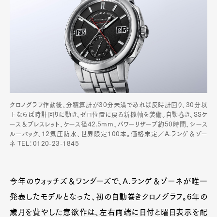
クロノグラフ作動後、分積算計が30分未満であれば反時計回り、30分以
上ならば時計回りに動き、ゼロ位置に戻る新機軸を装備。自動巻き、SSケ
ース＆ブレスレット、ケース径42.5mm、パワーリザーブ約50時間、シース
ルーバック、12気圧防水、世界限定100本。価格未定／A.ランゲ＆ゾー
ネ TEL：0120-23-1845
今年のウォッチズ＆ワンダーズで、A.ランゲ＆ゾーネが唯一
発表したモデルとなった、初の自動巻きクロノグラフ。6年の
歳月を費やした意欲作は、左右両端に日付と曜日表示を配