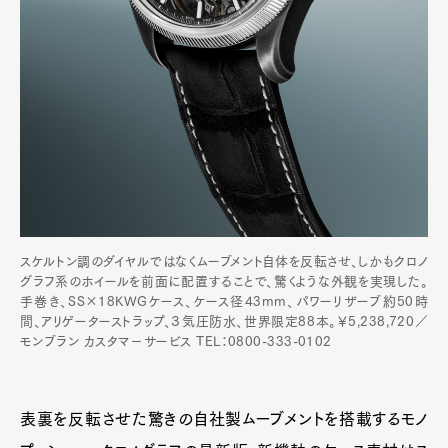
スケルトン調のダイヤルではなくムーブメント自体を反転させ、しかもクロノ
グラフ系のホイールを前面に配置することで、驚くような外観を実現した。
手巻き、SS×18KWGケース、ケース径43mm、パワーリザーブ約50時
間、アリゲーターストラップ、３気圧防水、世界限定88本。￥5,238,720／
モンブラン カスタマ－サービス TEL：0800-333-0102
表裏を反転させた驚きの自社製ムーブメントを搭載するモノ