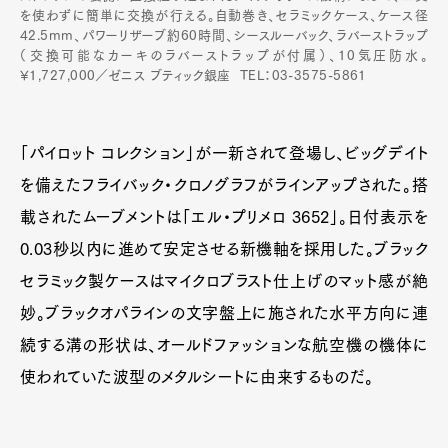
を使わずに簡単に交換が行える。自動巻き、セラミックケース、ケース径
42.5mm、パワーリザーブ約60時間、シースルーバック、ラバーストラップ
（交換可能なカーキのラバーストラップが付属）、10気圧防水。
¥1,727,000／ゼニス ブティック銀座 TEL：03-3575-5861
「パイロット コレクション」が一新されて登場し、ビッグデイト
を備えたフライバック・クロノグラフがラインアップされた。搭
載されたムーブメントは「エル・プリメロ 3652」。日付表示を
0.03秒以内に進めて安定させる新機軸を採用した。ブラック
セラミック製ケースはマイクロブラスト仕上げのマット感が絶
妙。ブラックオパラインの文字盤上に施された水平方向に連
続する溝の形状は、オールドファッションな航空機の機体に
Art&Design
Watch
Fashion
使われていた波型のメタルシートに由来するものだ。
Gourmet
Cars
Product
Culture
Lifestyle