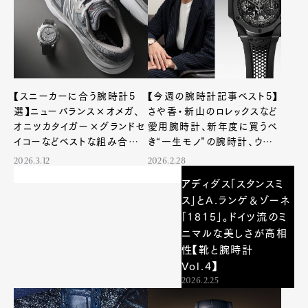
【スニーカーに合う腕時計5
【今週の腕時計記事ベスト5】
選】ニューバランス×オメガ、
さや香・新山のロレックスなど
オニツカタイガー×グランドセ
愛用腕時計、新年度に買うべ
イコーなどベストな組み合わ
き“一生モノ”の腕時計、ウブ
せを探求！
ロ×サミュエル・ロスなど注目
2026.3.12
2026.2.28
トピックが勢揃い！
アディダス「スタンスミ
ス」とA.ランゲ＆ゾーネ
「1815」。ドイツ流のミ
ニマルな美しさが高相
性【靴と腕時計
Vol.4】
2026.2.25