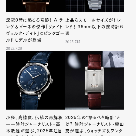
深夜0時に起こる奇跡！ A.ラ
上品なスモールサイズがトレ
ンゲ＆ゾーネの傑作「ツァイト
ンド！ 36mm以下の腕時計６
ヴェルク・デイト」にピンクゴー
選
ルドモデルが登場
2025.7.15
2025.7.28
小径、高精度、伝統の再解釈
2025年の“語るべき時計”と
——時計ジャーナリスト・髙
は？ 時計ジャーナリスト・柴田
木教雄が選ぶ、2025年注目
充が選ぶ、ウォッチズ＆ワンダ