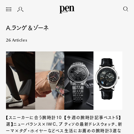
A.ランゲ＆ゾーネ
26 Articles
【スニーカーに合う腕時計10
【今週の腕時計記事ベスト5】
選】ニューバランス×IWC、プ
ティソの最新ドレスウォッチ、新
ーマ×タグ・ホイヤーなどベス
生活にお薦めの腕時計3選な