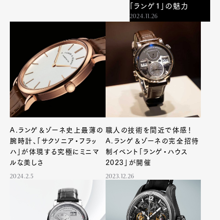
「ランゲ１」の魅力
2024.11.26
Art&Design
Watch
Fashion
Gourmet
Cars
Product
Culture
Lifestyle
Pen Membership
Magazine
A.ランゲ＆ゾーネ史上最薄の
職人の技術を間近で体感！
Official Columnist
About
腕時計、「サクソニア・フラッ
A.ランゲ＆ゾーネの完全招待
Contact
ハ」が体現する究極にミニマ
制イベント「ランゲ・ハウス
ルな美しさ
2023」が開催
2024.2.5
2023.12.26
Pen Meet
Pen international
Pen tw