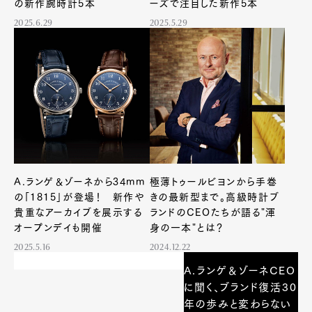
の新作腕時計5本
ーズで注目した新作5本
2025.6.29
2025.5.29
A.ランゲ＆ゾーネから34mm
極薄トゥールビヨンから手巻
の「1815」が登場！ 新作や
きの最新型まで。高級時計ブ
貴重なアーカイブを展示する
ランドのCEOたちが語る"渾
オープンデイも開催
身の一本"とは？
2025.5.16
2024.12.22
A.ランゲ＆ゾーネCEO
に聞く、ブランド復活30
年の歩みと変わらない