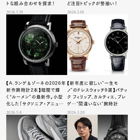
トな組み合わせを探求！
ど注目トピックが勢揃い！
2026.5.19
2026.5.10
【A.ランゲ＆ゾーネの2026年
【新年度に欲しい"一生モ
新作腕時計2本】暗闇で輝
ノ"のドレスウォッチ9選】パテッ
く“ルーメン”の最新作。小型
ク フィリップ、カルティエ、ブレ
化した「サクソニア・アニュア
ゲ…"間違いない"腕時計
ルカレンダー」にも注目
2026.5.8
2026.3.20