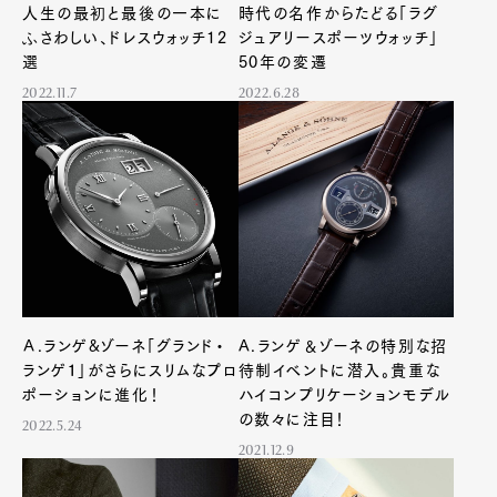
人生の最初と最後の一本に
時代の名作からたどる「ラグ
ふさわしい、ドレスウォッチ12
ジュアリースポーツウォッチ」
選
50年の変遷
2022.11.7
2022.6.28
Ａ.ランゲ&ゾーネ「グランド・
A.ランゲ＆ゾーネの特別な招
ランゲ１」がさらにスリムなプロ
待制イベントに潜入。貴重な
ポーションに進化！
ハイコンプリケーションモデル
の数々に注目！
2022.5.24
2021.12.9