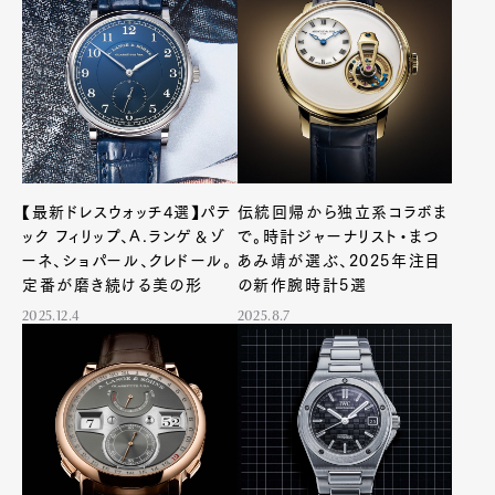
【最新ドレスウォッチ4選】パテ
伝統回帰から独立系コラボま
ック フィリップ、A.ランゲ＆ゾ
で。時計ジャーナリスト・まつ
ーネ、ショパール、クレドール。
あみ靖が選ぶ、2025年注目
定番が磨き続ける美の形
の新作腕時計5選
2025.12.4
2025.8.7