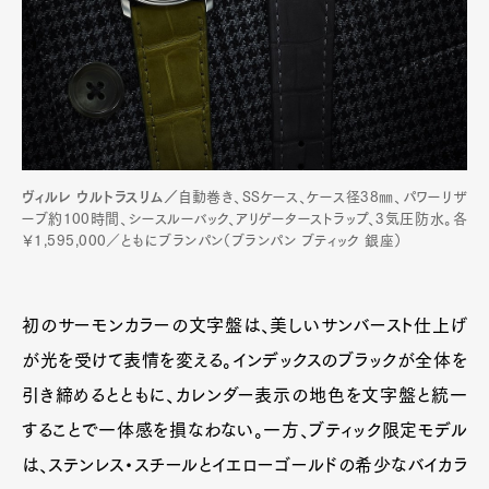
ヴィルレ ウルトラスリム／
自動巻き、SSケース、ケース径38㎜、パワーリザ
ーブ約100時間、シースルーバック、アリゲーターストラップ、3気圧防水。各
￥1,595,000／ともにブランパン（ブランパン ブティック 銀座）
初のサーモンカラーの文字盤は、美しいサンバースト仕上げ
が光を受けて表情を変える。インデックスのブラックが全体を
引き締めるとともに、カレンダー表示の地色を文字盤と統一
することで一体感を損なわない。一方、ブティック限定モデル
は、ステンレス・スチールとイエローゴールドの希少なバイカラ