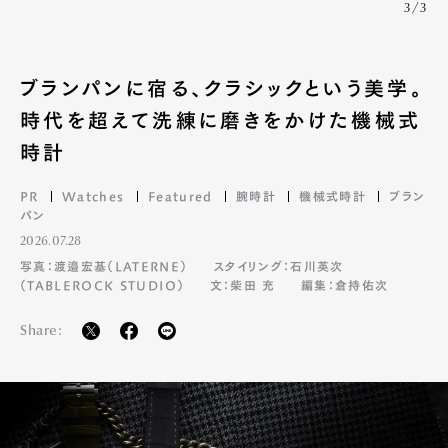
3/3
ブランパンに宿る、クラシックという美学。
時代を超えて洗練に磨きをかけた機械式
時計
PR
Watches
Featured
腕時計
機械式時計
ブラン
パン
2026.07.28
写真：渡邉宏基（LATERNE）
スタイリング：石川英次
（TABLEROCK STUDIO）
文：柴田 充
編集：倉持佑次
Share: