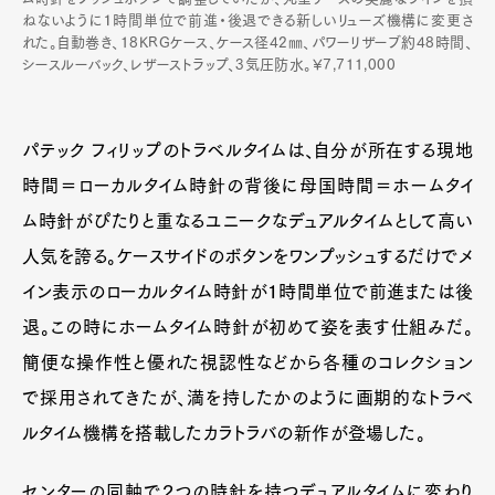
ねないように１時間単位で前進・後退できる新しいリューズ機構に変更さ
れた。自動巻き、18KRGケース、ケース径42㎜、パワーリザーブ約48時間、
シースルーバック、レザーストラップ、3気圧防水。¥7,711,000
パテック フィリップのトラベルタイムは、自分が所在する現地
時間＝ローカルタイム時針の背後に母国時間＝ホームタイ
ム時針がぴたりと重なるユニークなデュアルタイムとして高い
人気を誇る。ケースサイドのボタンをワンプッシュするだけでメ
イン表示のローカルタイム時針が１時間単位で前進または後
退。この時にホームタイム時針が初めて姿を表す仕組みだ。
簡便な操作性と優れた視認性などから各種のコレクション
で採用されてきたが、満を持したかのように画期的なトラベ
ルタイム機構を搭載したカラトラバの新作が登場した。
センターの同軸で２つの時針を持つデュアルタイムに変わり