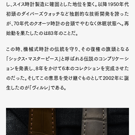
し、スイス時計製造に確固とした地位を築く。以降1950年代
初頭のダイバーズウォッチなど独創的な技術開発を誇った
が、70年代のクオーツ時計の台頭でやむなく休眠状態へ。再
Pen Membership
Magazine
始動を果たしたのは83年のことだ。
Official Columnist
About
Contact
この時、機械式時計の伝統を守り、その復権の旗頭となる
「シックス・マスターピース」と呼ばれる伝説のコンプリケーシ
ョンを発表し、8年をかけて6本のコレクションを完成させた
Pen Meet
のだった。そしてこの意思を受け継ぐものとして2002年に誕
Pen international
Pen tw
生したのが「ヴィルレ」である。