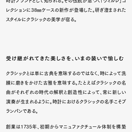
時計ブランドとして知られる。その伝統が息づく「ヴィルレ」コ
レクションに38㎜ケースの新作が登場した。研ぎ澄まされた
スタイルにクラシックの美学が宿る。
受け継がれてきた美しさを、いまの装いで愉しむ
クラシックとは単に古典を意味するのではなく、時によって洗
練に磨きをかけた古雅を意味する。たとえばクラシックの名
曲がそれぞれの時代の解釈と創造性によって、常に新しい
演奏が生まれるように。時計におけるクラシックの名手こそブ
ランパンである。
Art&Design
Watch
Fashion
Gourmet
Cars
創業は1735年、初期からマニュファクチュール体制を構築
Product
Culture
Lifestyle