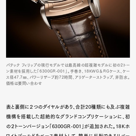
パテック フィリップの現行モデルでは最高峰の超複雑モデルに初の2トー
ン素材を採用した「6300GR-001」。手巻き、18KWG＆RGケース、ケー
ス径47.7㎜、パワーリザーブ約72時間、アリゲーターストラップ、非防水。
価格は要問い合わせ
表と裏側に２つのダイヤルがあり、合計20種類にも及ぶ複雑
機構を搭載した超絶的なグランドコンプリケーションに、初
の２トーンバージョン「6300GR-001」が追加された。18Ｋホ