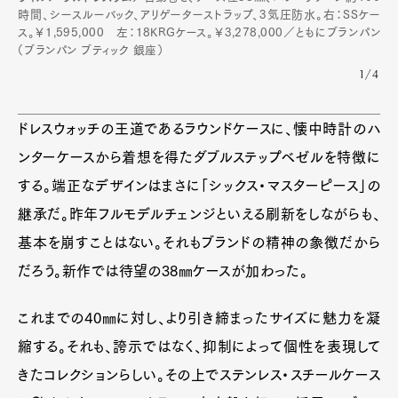
時間、シースルーバック、アリゲーターストラップ、3気圧防水。右：SSケー
ス。￥1,595,000 左：18KRGケース。￥3,278,000／ともにブランパン
（ブランパン ブティック 銀座）
1/4
ドレスウォッチの王道であるラウンドケースに、懐中時計のハ
ンターケースから着想を得たダブルステップベゼルを特徴に
する。端正なデザインはまさに「シックス・マスターピース」の
継承だ。昨年フルモデルチェンジといえる刷新をしながらも、
基本を崩すことはない。それもブランドの精神の象徴だから
だろう。新作では待望の38㎜ケースが加わった。
これまでの40㎜に対し、より引き締まったサイズに魅力を凝
縮する。それも、誇示ではなく、抑制によって個性を表現して
きたコレクションらしい。その上でステンレス・スチールケース