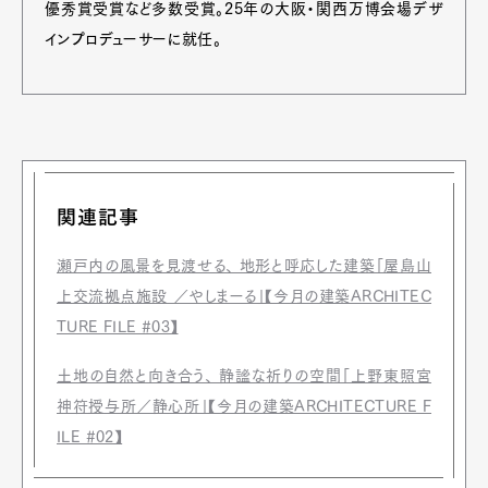
優秀賞受賞など多数受賞。25年の大阪・関西万博会場デザ
インプロデューサーに就任。
関連記事
瀬戸内の風景を見渡せる、 地形と呼応した建築「屋島山
上交流拠点施設 ／やしまーる」【今月の建築ARCHITEC
TURE FILE #03】
土地の自然と向き合う、 静謐な祈りの空間「上野東照宮
神符授与所／静心所」【今月の建築ARCHITECTURE F
ILE #02】