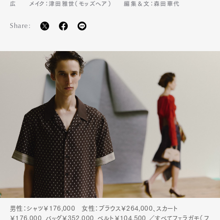
広
メイク：津田雅世（モッズヘア）
編集＆文：森田華代
Share:
男性：シャツ￥176,000 女性：ブラウス￥264,000、スカート
￥176,000、バッグ￥352,000、ベルト￥104,500 ／すべてフェラガモ（フ