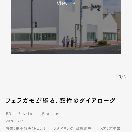
View
Art&Design
Watch
Fashion
Gourmet
Cars
Product
Culture
Lifestyle
Pen Membership
Magazine
Official Columnist
About
3/3
Contact
フェラガモが綴る、感性のダイアローグ
Pen Meet
PR
Fashion
Featured
2026.07.17
Pen international
Pen tw
写真：田中雅也（トロン）
スタイリング：飯島朋子
ヘア：河野富