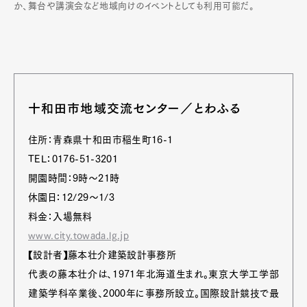
か、舞台や講演会など地域向けのイベントとしても利用可能だ。
十和田市地域交流センター／とわふる
住所：青森県十和田市稲生町16-1
TEL：0176-51-3201
開園時間：9時～21時
休園日：12/29～1/3
料金：入場無料
www.city.towada.lg.jp
【設計者】藤本壮介建築設計事務所
代表の藤本壮介は、1971年北海道生まれ。東京大学工学部
建築学科卒業後、2000年に事務所設立。国際設計競技で最