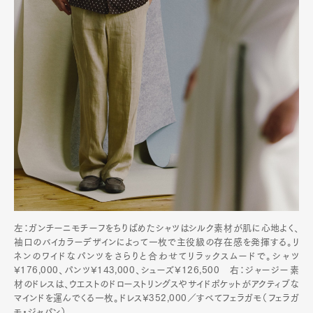
左：ガンチーニモチーフをちりばめたシャツはシルク素材が肌に心地よく、
袖口のバイカラーデザインによって一枚で主役級の存在感を発揮する。リ
ネンのワイドなパンツをさらりと合わせてリラックスムードで。シャツ
¥176,000、パンツ¥143,000、シューズ¥126,500 右：ジャージー素
材のドレスは、ウエストのドローストリングスやサイドポケットがアクティブな
マインドを運んでくる一枚。ドレス¥352,000／すべてフェラガモ（フェラガ
モ・ジャパン）