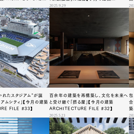
ARCHITECTURE FILE #36】
2025.9.29
20
かれたスタジアム”が誕
百余年の建築を再構築し、文化を未来へ
包
ジアムシティ」【今月の建築
と受け継ぐ「撚る屋」【今月の建築
合
RE FILE #33】
ARCHITECTURE FILE #32】
築
2025.5.23
20