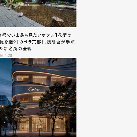
京都でいま最も見たいホテル】花街の
憶を継ぐ「カペラ京都」、隈研吾が手が
た新名所の全貌
26.4.20