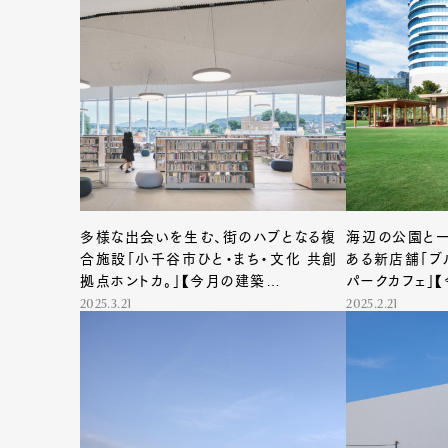
G
Pen Me
多様な出会いを生む、街のハブとなる複
海辺の公園と一
合施設「小千谷市ひと・まち・文化 共創
ある新店舗「ブ
拠点ホントカ。」【今月の建築
パークカフェ」
ARCHITECTURE FILE #30】
ARCHITECTU
2025.3.21
2025.2.21
Pen Me