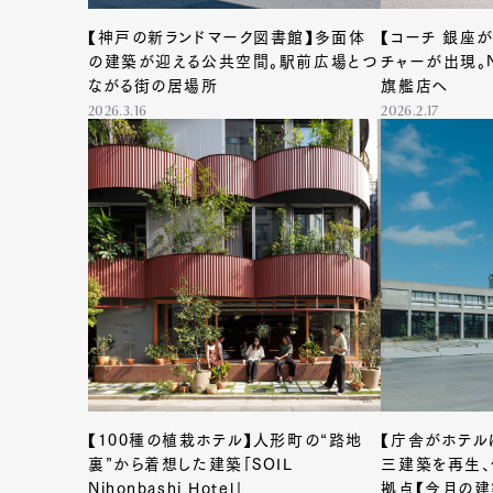
【神戸の新ランドマーク図書館】多面体
【コーチ 銀座
の建築が迎える公共空間。駅前広場とつ
チャーが出現。
ながる街の居場所
旗艦店へ
2026.3.16
2026.2.17
【100種の植栽ホテル】人形町の“路地
【庁舎がホテル
裏”から着想した建築「SOIL
三建築を再生、
Nihonbashi Hotel」
拠点【今月の建築