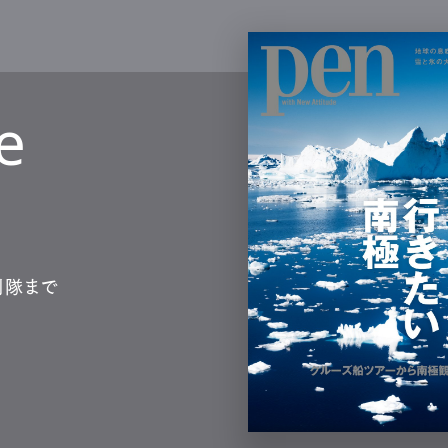
e
測隊まで