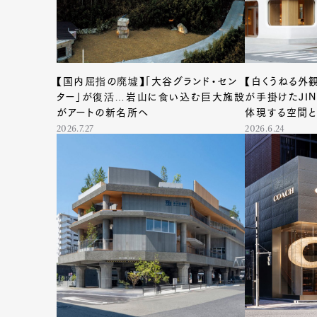
【国内屈指の廃墟】「大谷グランド・セン
【白くうねる外
ター」が復活…岩山に食い込む巨大施設
が手掛けたJIN
がアートの新名所へ
体現する空間
2026.7.27
2026.6.24