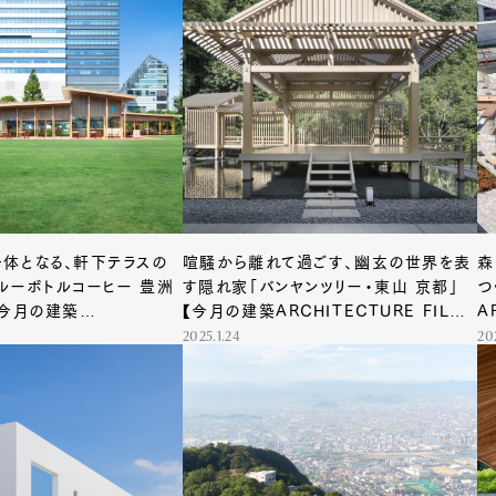
Art&Design
Watch
Fashion
ourmet
Cars
Product
Culture
Lifestyle
mbership
Magazine
Official Columnist
About
体となる、軒下テラスの
喧騒から離れて過ごす、幽玄の世界を表
森
ルーボトルコーヒー 豊洲
す隠れ家「バンヤンツリー・東山 京都」
つ
【今月の建築
【今月の建築ARCHITECTURE FILE
A
RE FILE #29】
#28】
2025.1.24
20
et
Pen international
Pen tw