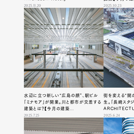
FILE #37】
2025.11.20
2025.10.23
水辺に立つ新しい“広島の顔”、駅ビル
街を変える“開
「ミナモア」が開業。川と都市が交差する
生。「長崎スタ
建築とは？【今月の建築
ARCHITECTU
ARCHITECTURE FILE #34】
2025.7.25
2025.6.24