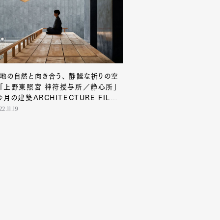
地の自然と向き合う、 静謐な祈りの空
「上野東照宮 神符授与所／静心所」
今月の建築ARCHITECTURE FILE
02】
2.11.19