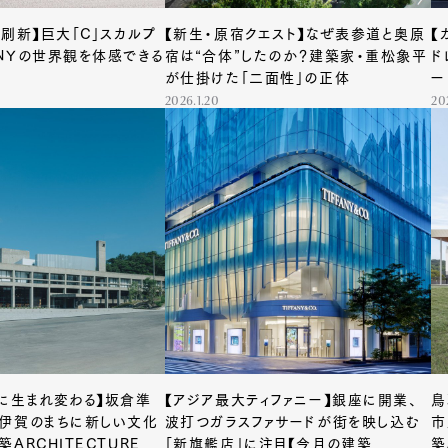
が刷新】巨大「C」スカルプ
【新生・原宿クエスト】なぜ表参道と奥原
【
NYの世界観を体感できる
宿は“合体”したのか？建築家・重松象平
ド
が仕掛けた「二面性」の正体
ー
2026.1.20
20
に生まれ変わる】坂倉準
【アジア最大ティファニー】銀座に開業、
鳥
伊賀のまちに新しい文化
波打つガラスファサードが街を映し込む
市
ARCHITECTURE
「新旗艦店」に注目【今月の建築
築