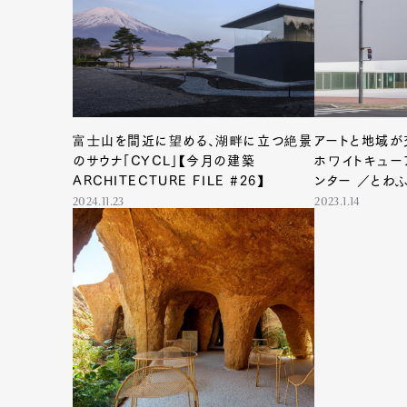
富士山を間近に望める、湖畔に立つ絶景
アートと地域が
のサウナ「CYCL」【今月の建築
ホワイトキュー
ARCHITECTURE FILE #26】
ンター ／とわ
ARCHITECTU
2024.11.23
2023.1.14