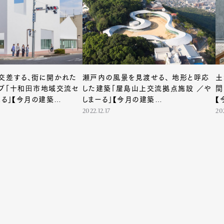
交差する、街に開かれた
瀬戸内の風景を見渡せる、 地形と呼応
土
ブ「十和田市地域交流セ
した建築「屋島山上交流拠点施設 ／や
間
ふる」【今月の建築
しまーる」【今月の建築
【
RE FILE #04】
ARCHITECTURE FILE #03】
#
2022.12.17
202