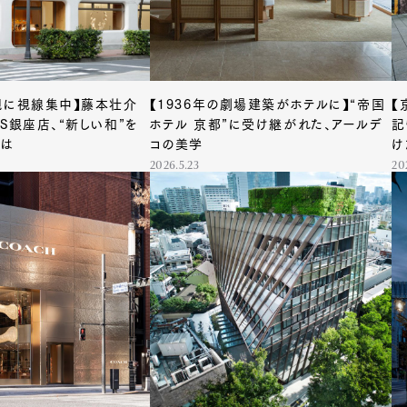
観に視線集中】藤本壮介
【1936年の劇場建築がホテルに】“帝国
【
S銀座店、“新しい和”を
ホテル 京都”に受け継がれた、アールデ
記
とは
コの美学
け
2026.5.23
20