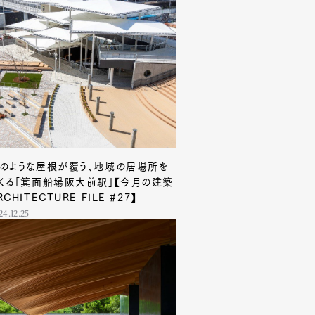
Contact
のような屋根が覆う、地域の居場所を
くる「箕面船場阪大前駅」【今月の建築
RCHITECTURE FILE #27】
24.12.25