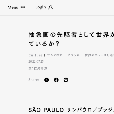
Login
Menu
Close
抽象画の先駆者として世界が
ているか？
Culture
サンパウロ
ブラジル
世界のニュースを追
2022.07.25
文：仁尾帯刀
Share:
SÃO PAULO サンパウロ／ブラ