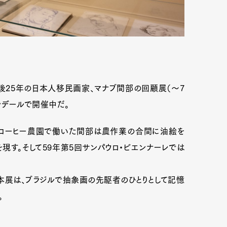
没後25年の日本人移民画家、マナブ間部の回顧展（～7
タンデールで開催中だ。
し、コーヒー農園で働いた間部は農作業の合間に油絵を
現す。そして59年第5回サンパウロ・ビエンナーレでは
本展は、ブラジルで抽象画の先駆者のひとりとして記憶
。