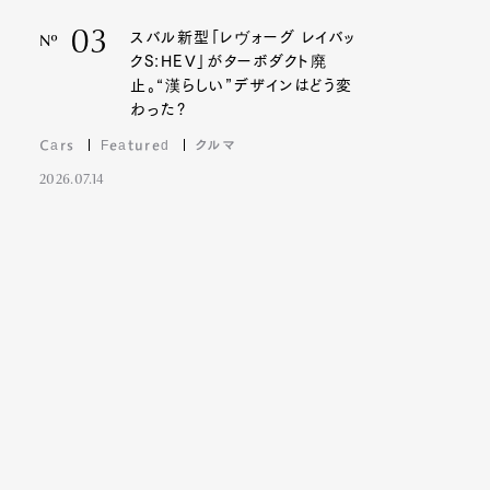
03
スバル新型「レヴォーグ レイバッ
Nº
クS:HEV」がターボダクト廃
止。“漢らしい”デザインはどう変
わった?
Cars
Featured
クルマ
2026.07.14