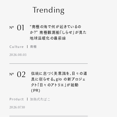
Trending
01
“南極の海で何が起きているの
Nº
か?” 南極観測船「しらせ」が見た
地球温暖化の最前線
Culture
南極
2026.08.03
02
伝統に息づく美意識を、日々の道
Nº
具に宿らせる。glo の新プロジェ
クト「日々のアトリエ」が始動
(PR)
Product
加熱式たばこ
2026.07.10