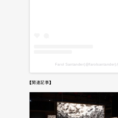
Farol Santander(@farolsanta
【関連記事】
G