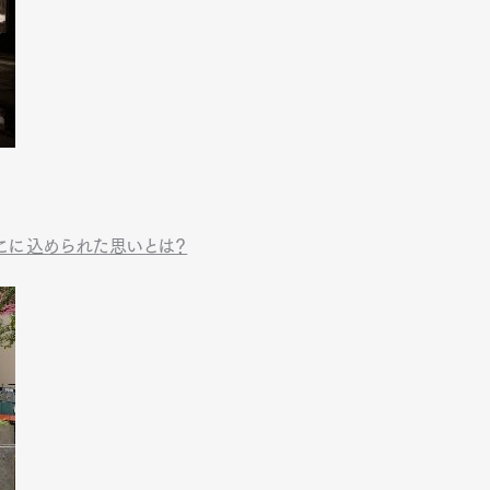
mbership
Magazine
Official Columnist
About
et
Pen international
Pen tw
こに込められた思いとは？