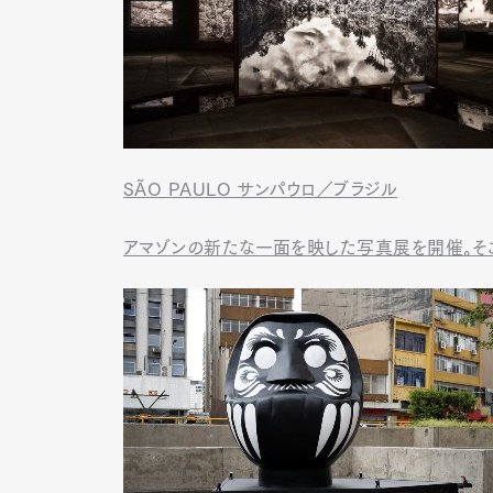
Pen Me
SÃO PAULO サンパウロ／ブラジル
Pen Me
アマゾンの新たな一面を映した写真展を開催。そ