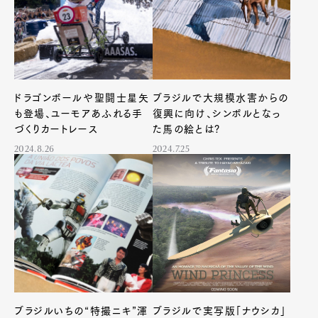
ドラゴンボールや聖闘士星矢
ブラジルで大規模水害からの
も登場、ユーモアあふれる手
復興に向け、シンボルとなっ
づくりカートレース
た馬の絵とは?
2024.8.26
2024.7.25
ブラジルいちの“特撮ニキ”渾
ブラジルで実写版「ナウシカ」