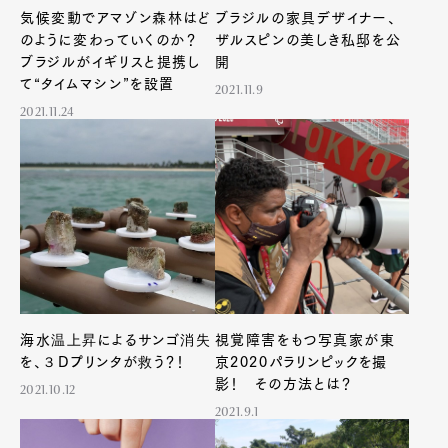
気候変動でアマゾン森林はど
ブラジルの家具デザイナー、
のように変わっていくのか？
ザルスピンの美しき私邸を公
ブラジルがイギリスと提携し
開
て“タイムマシン”を設置
2021.11.9
2021.11.24
海水温上昇によるサンゴ消失
視覚障害をもつ写真家が東
を、３Dプリンタが救う？！
京2020パラリンピックを撮
影！ その方法とは？
2021.10.12
2021.9.1