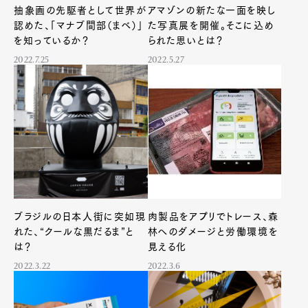
抽象画の先駆者として世界が
アマゾンの新たな一面を映し
認めた、「マナブ間部（まべ）」
た写真展を開催。そこに込め
を知っているか？
られた思いとは？
2022.7.25
2022.5.27
ブラジルの日本人街に突如現
肉製品をアプリでトレース、森
れた、“クールな黒だるま”と
林へのダメージと労働環境を
は？
見える化
2022.3.22
2022.3.6