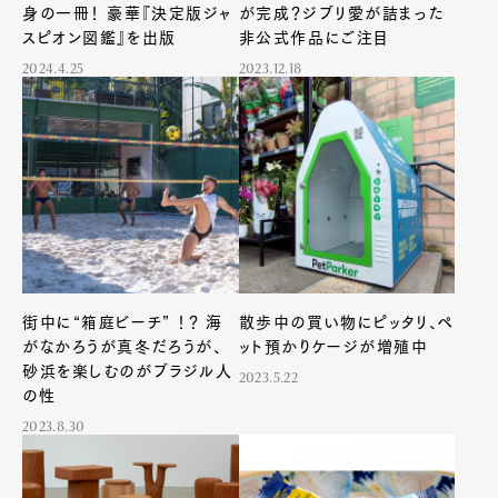
身の一冊！ 豪華『決定版ジャ
が完成？ジブリ愛が詰まった
スピオン図鑑』を出版
非公式作品にご注目
2024.4.25
2023.12.18
街中に“箱庭ビーチ” ！？ 海
散歩中の買い物にピッタリ、ペ
がなかろうが真冬だろうが、
ット預かりケージが増殖中
砂浜を楽しむのがブラジル人
2023.5.22
の性
2023.8.30