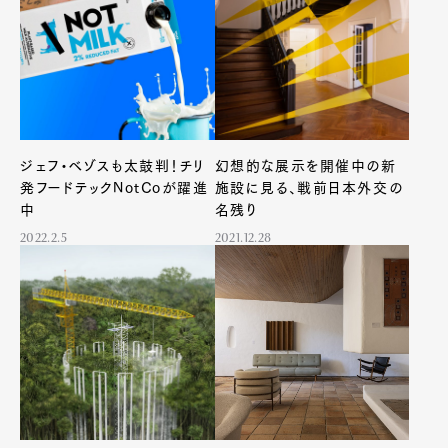
Art&Design
Watch
Fashion
Gourmet
Cars
Product
Culture
Lifestyle
ジェフ・ベゾスも太鼓判！チリ
幻想的な展示を開催中の新
発フードテックNotCoが躍進
施設に見る、戦前日本外交の
Pen Membership
Magazine
Official Columnist
About
中
名残り
Contact
2022.2.5
2021.12.28
Pen Meet
Pen international
Pen tw