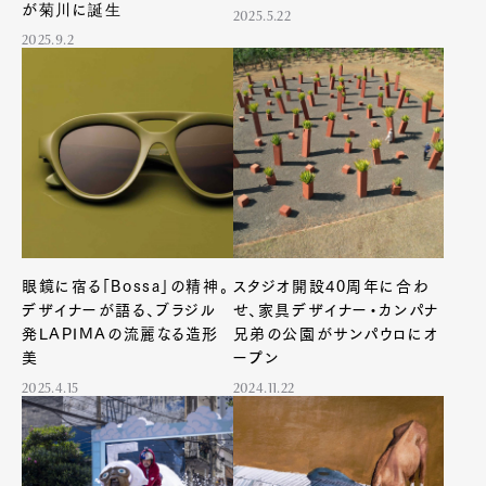
が菊川に誕生
2025.5.22
2025.9.2
眼鏡に宿る「Bossa」の精神。
スタジオ開設40周年に合わ
デザイナーが語る、ブラジル
せ、家具デザイナー・カンパナ
発LAPIMAの流麗なる造形
兄弟の公園がサンパウロにオ
美
ープン
2025.4.15
2024.11.22