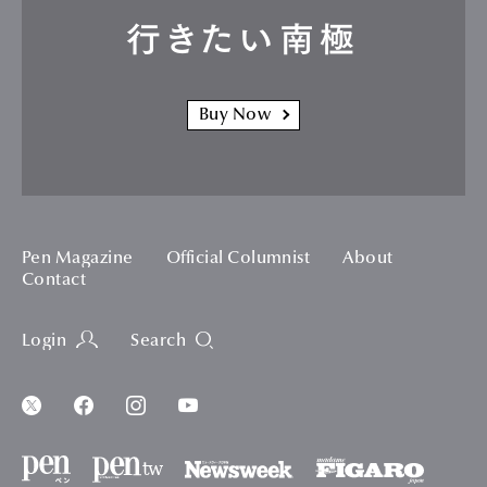
行きたい南極
Buy Now
Pen Magazine
Official Columnist
About
Contact
Login
Search