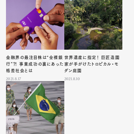
金融界の最注目株は“全裸銀
世界遺産に指定！ 巨匠造園
行”⁈ 事業成功の裏にあった
家が手がけたトロピカル・モ
格差社会とは
ダン庭園
2021.8.17
2021.8.10