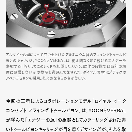
アルマイト処理によって赤く仕上げたアルミニウム製のフライングトゥールビ
ヨンのキャリッジ。YOONとVERBALは「絶え間なく動き続けるエナジーを
象徴する」色としてこのレッドを希望したという。試作の段階では時計の精
度に影響しないかの検証も徹底してなされた。ダイヤル素材はブラックの
アベンチュリンを採用。控えめなきらめきが美しい。
今回の三者によるコラボレーションモデル「ロイヤル オーク
コンセプト フライング トゥールビヨン」は、YOONとVERBAL
が望んだ「エナジーの源」の象徴としてカラーリングされた赤
いトゥールビヨンキャリッジが目を惹くデザインだが、それを取