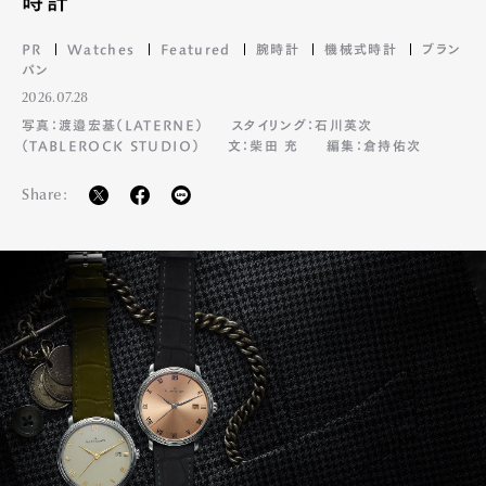
時計
PR
Watches
Featured
腕時計
機械式時計
ブラン
パン
2026.07.28
写真：渡邉宏基（LATERNE）
スタイリング：石川英次
（TABLEROCK STUDIO）
文：柴田 充
編集：倉持佑次
Share: