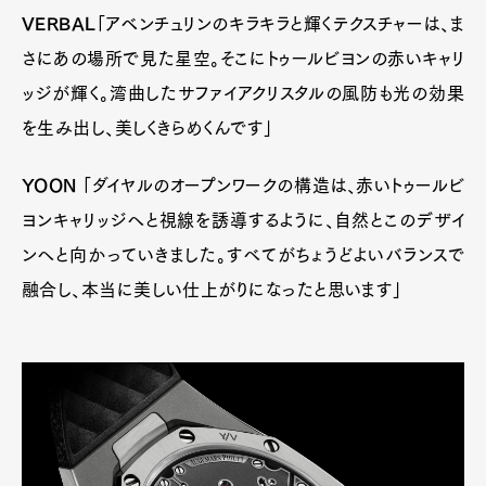
Official Columnist
About
VERBAL
「アベンチュリンのキラキラと輝くテクスチャーは、ま
Contact
さにあの場所で見た星空。そこにトゥールビヨンの赤いキャリ
ッジが輝く。湾曲したサファイアクリスタルの風防も光の効果
を生み出し、美しくきらめくんです」
Pen Meet
YOON
「ダイヤルのオープンワークの構造は、赤いトゥールビ
Pen international
Pen tw
ヨンキャリッジへと視線を誘導するように、自然とこのデザイ
ンへと向かっていきました。すべてがちょうどよいバランスで
融合し、本当に美しい仕上がりになったと思います」