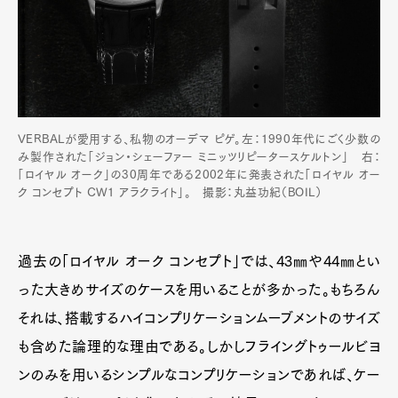
VERBALが愛用する、私物のオーデマ ピゲ。左：1990年代にごく少数の
み製作された「ジョン・シェーファー ミニッツリピータースケルトン」 右：
「ロイヤル オーク」の30周年である2002年に発表された「ロイヤル オー
ク コンセプト CW1 アラクライト」。 撮影：丸益功紀（BOIL）
過去の「ロイヤル オーク コンセプト」では、43㎜や44㎜とい
った大きめサイズのケースを用いることが多かった。もちろん
それは、搭載するハイコンプリケーションムーブメントのサイズ
も含めた論理的な理由である。しかしフライングトゥールビヨ
ンのみを用いるシンプルなコンプリケーションであれば、ケー