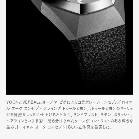
YOONとVERBALとオーデマ ピゲによるコラボレーションモデル「ロイヤ
ル オーク コンセプト フライング トゥールビヨン」。トゥールビヨンのキャリッ
ジを鮮烈なレッドに仕上げるとともに、サンドブラスト、サテン、ポリッシュ、
ヘアラインという多彩に磨き分けられたケースがコントラストのある輝きを
生み、「ロイヤル オーク コンセプト」らしい立体感を強調した。