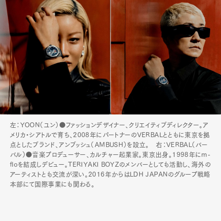
左：YOON（ユン）●ファッションデザイナー、クリエイティブディレクター。ア
メリカ・シアトルで育ち、2008年にパートナーのVERBALとともに東京を拠
点としたブランド、アンブッシュ（AMBUSH）を設立。 右：VERBAL（バー
バル）●音楽プロデューサー、カルチャー起業家。東京出身。1998年にm-
floを結成しデビュー。TERIYAKI BOYZのメンバーとしても活動し、海外の
アーティストとも交流が深い。2016年からはLDH JAPANのグループ戦略
本部にて国際事業にも関わる。