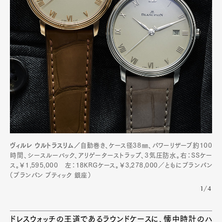
ヴィルレ ウルトラスリム／
自動巻き、ケース径38㎜、パワーリザーブ約100
時間、シースルーバック、アリゲーターストラップ、3気圧防水。右：SSケー
ス。￥1,595,000 左：18KRGケース。￥3,278,000／ともにブランパン
（ブランパン ブティック 銀座）
1/4
ドレスウォッチの王道であるラウンドケースに、懐中時計のハ