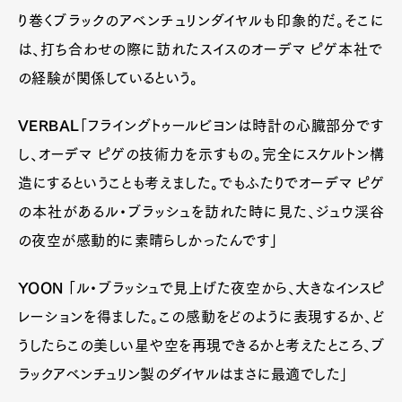
り巻くブラックのアベンチュリンダイヤルも印象的だ。そこに
は、打ち合わせの際に訪れたスイスのオーデマ ピゲ本社で
の経験が関係しているという。
VERBAL
「フライングトゥールビヨンは時計の心臓部分です
し、オーデマ ピゲの技術力を示すもの。完全にスケルトン構
造にするということも考えました。でもふたりでオーデマ ピゲ
の本社があるル・ブラッシュを訪れた時に見た、ジュウ渓谷
の夜空が感動的に素晴らしかったんです」
Art&Design
Watch
Fashion
Gourmet
Cars
YOON
「ル・ブラッシュで見上げた夜空から、大きなインスピ
Product
Culture
Lifestyle
レーションを得ました。この感動をどのように表現するか、ど
うしたらこの美しい星や空を再現できるかと考えたところ、ブ
ラックアべンチュリン製のダイヤルはまさに最適でした」
Pen Membership
Magazine