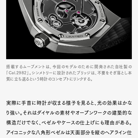
搭載するムーブメントは、今回のモデルのために開発された自社製の
「Cal.2982」。シンメトリーに設計されたブリッジは、不要をそぎ落とし本
質に立ち返るという時計のコンセプトにリンクする。
実際に手首に時計が収まる様子を見ると、光の効果はかな
り強い。それはダイヤルの素材やオープンワークの建築的な
構造だけでなく、ベゼルやケースの仕上げにも理由がある。
アイコニックな八角形ベゼルは天面部分を縦のヘアライン仕