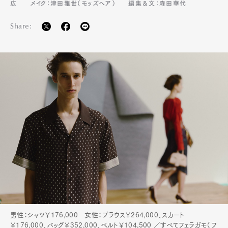
広
メイク：津田雅世（モッズヘア）
編集＆文：森田華代
Pen Membership
Magazine
Official Columnist
About
Contact
Share:
Pen Meet
Pen international
Pen tw
男性：シャツ￥176,000 女性：ブラウス￥264,000、スカート
￥176,000、バッグ￥352,000、ベルト￥104,500 ／すべてフェラガモ（フ