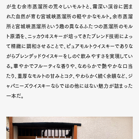
が生む余市蒸溜所の荒々しいモルトと、霧深い渓谷に囲ま
れた自然が育む宮城峡蒸溜所の軽やかなモルト。余市蒸溜
所と宮城峡蒸溜所という趣の異なるふたつの蒸溜所のモル
ト原酒を、ニッカウヰスキーが培ってきたブレンド技術によっ
て精緻に調和させることで、ピュアモルトウイスキーでありな
がらブレンデッドウイスキーをしのぐ飲みやすさを実現してい
る。華やかでフルーティな香りや、なめらかで艶やかな口当
たり、重厚なモルトの甘みとコク、やわらかく続く余韻など、ジ
ャパニーズウイスキーならではの他にはない魅力が詰まった
一本だ。