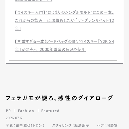
【ウイスキー入門】“はじまりのシングルモルト”はこの一本。
これからの飲み手にお薦めしたい「ザ・グレンリベット12
年」
【貴重すぎる一本】アードベッグの限定ウイスキー『Y2K 24
年』が発売へ、2000年蒸留の原酒を使用
Art&Design
Watch
Fashion
Gourmet
Cars
フェラガモが綴る、感性のダイアローグ
Product
Culture
Lifestyle
PR
Fashion
Featured
2026.07.17
写真：田中雅也（トロン）
スタイリング：飯島朋子
ヘア：河野富