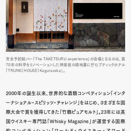
完全予約制バー「The TAKETSURU experience」の会場となるのは、築
70年の料亭をリノベーションした神楽坂の路地裏に佇むブティックホテル
「TRUNK（HOUSE）Kagurazaka」。
2000年の誕生以来、世界的な酒類コンペティション「インタ
ーナショナル・スピリッツ・チャレンジ」をはじめ、さまざまな国
際大会で賞を獲得してきた「竹鶴ピュアモルト」。23年には英
国ウイスキー専門誌「Whisky Magazine」が運営する国際
的コンペティション「ワールド・ウイスキー・アワード