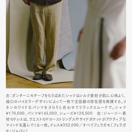
左：ガンチーニモチーフをちりばめたシャツはシルク素材が肌に心地よく、
袖口のバイカラーデザインによって一枚で主役級の存在感を発揮する。リ
ネンのワイドなパンツをさらりと合わせてリラックスムードで。シャツ
¥176,000、パンツ¥143,000、シューズ¥126,500 右：ジャージー素
材のドレスは、ウエストのドローストリングスやサイドポケットがアクティブな
マインドを運んでくる一枚。ドレス¥352,000／すべてフェラガモ（フェラガ
モ・ジャパン）