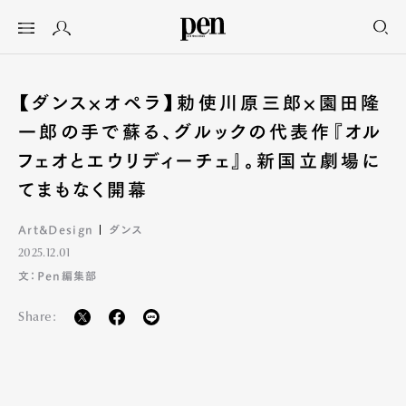
【ダンス×オペラ】勅使川原三郎×園田隆
一郎の手で蘇る、グルックの代表作『オル
フェオとエウリディーチェ』。新国立劇場に
てまもなく開幕
Art&Design
ダンス
2025.12.01
文：Pen編集部
Share: