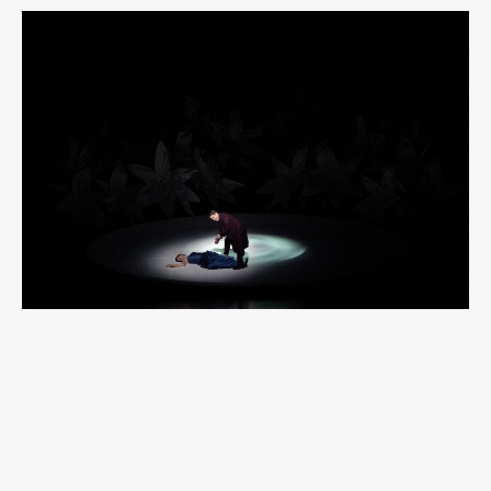
Art&Design
Watch
Fashion
Gourmet
Cars
Product
Culture
Lifestyle