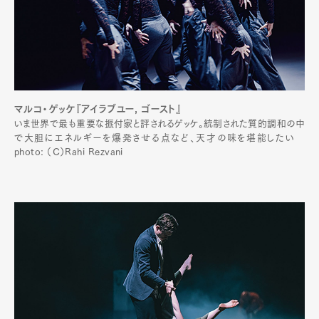
マルコ・ゲッケ『アイラブユー, ゴースト』
いま世界で最も重要な振付家と評されるゲッケ。統制された質的調和の中
で大胆にエネルギーを爆発させる点など、天才の味を堪能したい
photo: （C）Rahi Rezvani