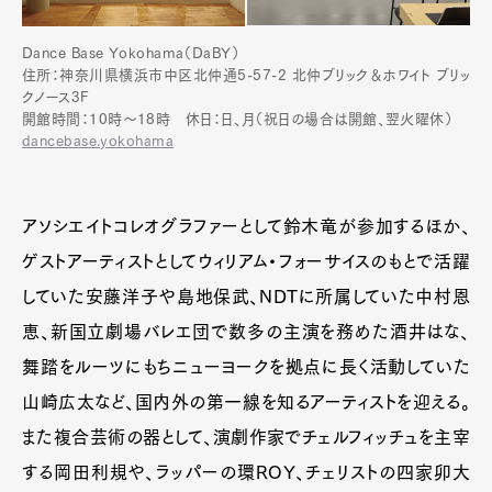
Dance Base Yokohama（DaBY）
住所：神奈川県横浜市中区北仲通5-57-2 北仲ブリック＆ホワイト ブリッ
クノース3F
開館時間：10時〜18時 休日：日、月（祝日の場合は開館、翌火曜休）
dancebase.yokohama
アソシエイトコレオグラファーとして鈴木竜が参加するほか、
ゲストアーティストとしてウィリアム・フォーサイスのもとで活躍
していた安藤洋子や島地保武、NDTに所属していた中村恩
恵、新国立劇場バレエ団で数多の主演を務めた酒井はな、
舞踏をルーツにもちニューヨークを拠点に長く活動していた
山崎広太など、国内外の第一線を知るアーティストを迎える。
また複合芸術の器として、演劇作家でチェルフィッチュを主宰
する岡田利規や、ラッパーの環ROY、チェリストの四家卯大