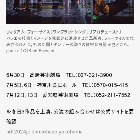
ウィリアム・フォーサイス『ワンフラットシング, リプロデュースト』
バレエの技術とイメージを飛躍的に進展させた革新者、フォーサイスの代
表作のひとつ。机の空間とダンサーの動きの緻密な設計が見どころ。
photo: （C）Rahi Rezvani
6月30日 高崎芸術劇場 TEL：027-321-3900
7月5日、6日 神奈川県民ホール TEL：0570-015-415
Art&Design
Watch
Fashion
7月12日、13日 愛知県芸術劇場 TEL：052-211-7552
Gourmet
Cars
Product
Culture
Lifestyle
※各日3作品を上演。公演の組み合わせは公式サイトを要
確認
ndt2024jp.dancebase.yokohama
Pen Membership
Magazine