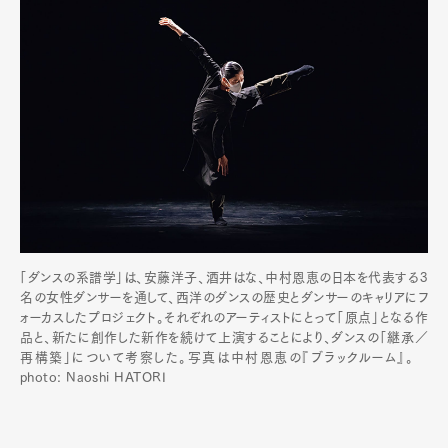
「ダンスの系譜学」は、安藤洋子、酒井はな、中村恩恵の日本を代表する3
名の女性ダンサーを通して、西洋のダンスの歴史とダンサーのキャリアにフ
ォーカスしたプロジェクト。それぞれのアーティストにとって「原点」となる作
品と、新たに創作した新作を続けて上演することにより、ダンスの「継承／
再構築」について考察した。写真は中村恩恵の『ブラックルーム』。
photo: Naoshi HATORI