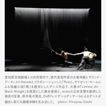
愛知県芸術劇場との共同製作で、現代美術作家の大巻伸嗣とサウンド・
アーティストのevalaとコラボレーションした『Rain』。サマセット・モームに
よる短編小説『雨』を題材としたダンス作品で、大巻の『Liminal Air –
Black Weight』を原案とした舞台美術と、evalaの立体音響を駆使した
独自の音楽、鈴木竜の演出、DaBYレジデンスダンサーらによるダンスが
融合し新たな劇場体験を生み出した。 photo: Hiroyasu Daido