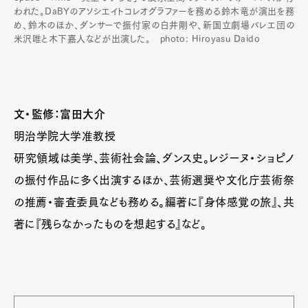
われた。DaBYのアソシエイトコレオグラファーを務める鈴木竜が演出を務
め、鈴木のほか、ダンサーで振付家の白井剛や、新国立劇場バレエ団の
米沢唯と木下嘉人などが出演した。 photo: Hiroyasu Daido
文・監修：富田大介
明治学院大学准教授
研究領域は美学、芸術社会論、ダンス史。レジーヌ・ショピノ
の振付作品に多く出演するほか、芸術選奨や文化庁芸術祭
の推薦・審査委員なども務める。編著に『身体感覚の旅』、共
著に『残らなかったものを想起する』など。