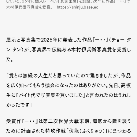
している。25年に個人レーベル「真珠出版」を創設。26年に作品『ー・・』で
木村伊兵衛写真賞を受賞。 https://shinju.base.ec
展示と写真集で2025年に発表した作品『ー・・』（チョー タ
ン タン）が、写真界で伝統ある木村伊兵衛写真賞を受賞し
た。
「賞とは無縁の人生だと思っていたので驚きましたが、作品
を広く知ってもらう機会になったのはありがたい。先日、高校
生に『バイト代で写真集を買いました』と言われたのはうれし
かったです」
受賞作『ー・・』は第二次世界大戦末期、海底から敵を襲う
ために計画された特攻作戦「伏龍（ふくりゅう）」にまつわる