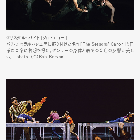
クリスタル・パイト『ソロ・エコー』
パリ・オペラ座バレエ団に振り付けた名作『The Seasons’ Canon』と同
様に音楽に着想を得た。ダンサーの身体と器楽の音色の反響が美し
い。 photo: （C）Rahi Rezvani