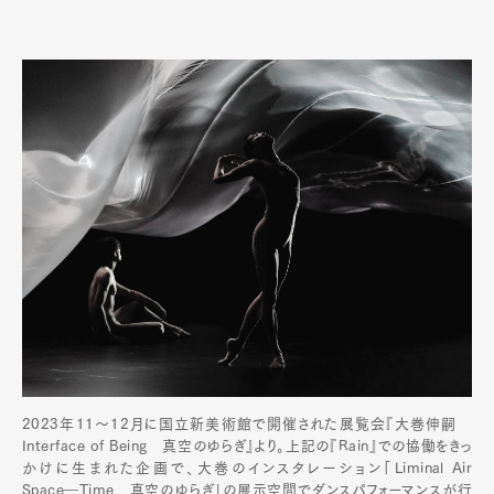
2023年11〜12月に国立新美術館で開催された展覧会『大巻伸嗣
Interface of Being 真空のゆらぎ』より。上記の『Rain』での協働をきっ
かけに生まれた企画で、大巻のインスタレーション「Liminal Air
Space―Time 真空のゆらぎ」の展示空間でダンスパフォーマンスが行