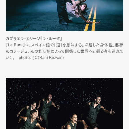
ガブリエラ・カリーソ『ラ・ルータ』
『La Ruta』は、スペイン語で「道」を意味する。卓越した身体性、悪夢
のコラージュ、光の乱反射によって倒錯した世界へと観る者を連れて
いく。 photo: （C）Rahi Rezvani