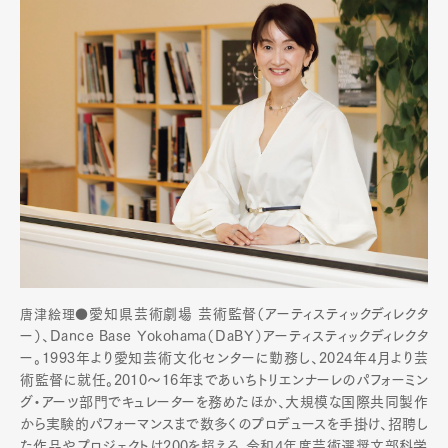
愛知県芸術劇場 芸術監督（アーティスティックディレクタ
唐津絵理●
ー）、
Dance Base Yokohama（DaBY）アーティスティックディレクタ
ー。
1993年より愛知芸術文化センターに勤務し、2024年4月より芸
術監督に就任。2010〜16年まであいちトリエンナーレのパフォーミン
グ・アーツ部門でキュレーターを務めたほか、大規模な国際共同製作
から実験的パフォーマンスまで数多くのプロデュースを手掛け、招聘し
た作品やプロジェクトは200を超える。令和4年度芸術選奨文部科学