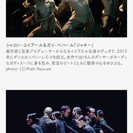
シャロン・エイアール＆ガイ・ベハール『ジャキー』
振付家と音楽プロデューサーからなるイスラエル出身のデュオで、2013
年にダンスカンパニーL-E-Vを設立。本作では16人のダンサーがヌーディ
なボディスーツに身を包み、低音のビートとともに観客の心をゆさぶる。
photo: （C）Rahi Rezvani