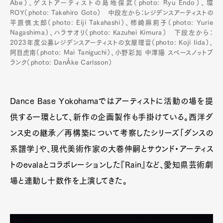
Abe）、ゲストアーティストの島地保武（photo: Ryu Endo）、環
ROY（photo: Takehiro Goto） 中段左から：レジデンスアーティストの
平原慎太郎（photo: Eiji Takahashi）、柿崎麻莉子（photo: Yurie
Nagashima）、ハラサオリ（photo: Kazuhei Kimura） 下段左から：
2023年度公募レジデンスアーティストの女屋理音（photo: Koji Iida）、
阿目虎南（photo: Mai Taniguchi）、小野彩加 中澤陽 スペースノットブ
ランク（photo: DanÅke Carlsson）
Dance Base Yokohamaではアーティストに活動の場を提
供する一環として、新作の企画製作も手掛けている。西洋ダ
ンス史の継承／再構築について考察したシリーズ「ダンスの
系譜学」や、現代美術作家の大巻伸嗣とサウンド・アーティス
トのevalaとコラボレーションした『Rain』など、愛知県芸術劇
場と連動し十数作を上演してきた。