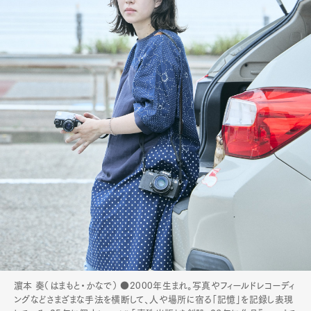
濵本 奏（はまもと・かなで） ●2000年生まれ。写真やフィールドレコーディ
ングなどさまざまな手法を横断して、人や場所に宿る「記憶」を記録し表現