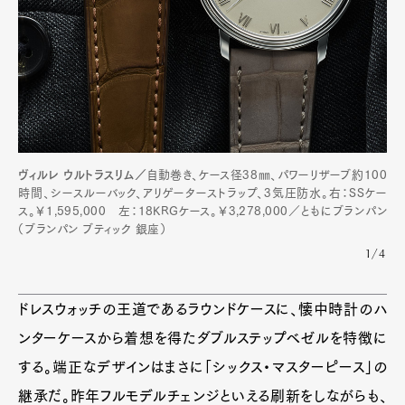
ヴィルレ ウルトラスリム／
自動巻き、ケース径38㎜、パワーリザーブ約100
時間、シースルーバック、アリゲーターストラップ、3気圧防水。右：SSケー
ス。￥1,595,000 左：18KRGケース。￥3,278,000／ともにブランパン
（ブランパン ブティック 銀座）
1/4
ドレスウォッチの王道であるラウンドケースに、懐中時計のハ
ンターケースから着想を得たダブルステップベゼルを特徴に
する。端正なデザインはまさに「シックス・マスターピース」の
継承だ。昨年フルモデルチェンジといえる刷新をしながらも、