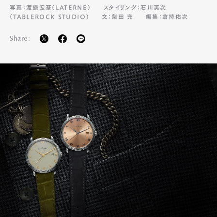
写真：渡邉宏基（LATERNE）
スタイリング：石川英次
（TABLEROCK STUDIO）
文：柴田 充
編集：倉持佑次
Share: