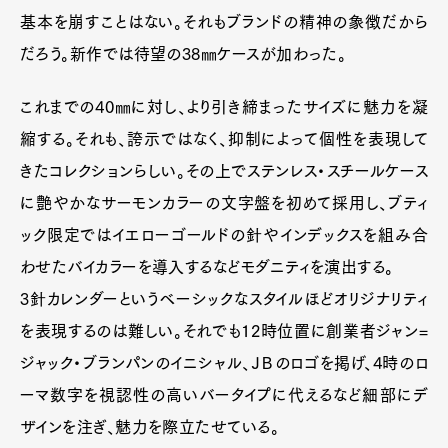
基本を崩すことはない。それもブランドの精神の象徴だから
だろう。新作では待望の38㎜ケースが加わった。
これまでの40㎜に対し、より引き締まったサイズに魅力を凝
縮する。それも、誇示ではなく、抑制によって個性を表現して
きたコレクションらしい。その上でステンレス・スチールケース
に艶やかなサーモンカラーの文字盤を初めて採用し、ブティ
ック限定ではイエローゴールドの針やインデックスを組み合
Art&Design
Watch
Fashion
わせたバイカラーを導入するなどモダニティを演出する。
Gourmet
Cars
3針カレンダーというベーシックなスタイルほどオリジナリティ
Product
Culture
Lifestyle
を表現するのは難しい。それでも12時位置に創業者ジャン=
ジャック・ブランパンのイニシャル、ＪＢのロゴを掲げ、4時のロ
ーマ数字を視認性の高いバータイプに代えるなど細部にデ
Pen Membership
Magazine
ザインを注ぎ、魅力を際立たせている。
Official Columnist
About