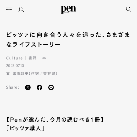
ピッツァに向き合う人々を追った、さまざま
なライフストーリー
Culture
書評
本
2023.07.10
文：印南敦史（作家／書評家）
Share:
【Penが選んだ、今月の読むべき1冊】
『ピッツァ職人』