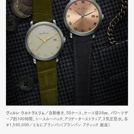
ヴィルレ ウルトラスリム／
自動巻き、SSケース、ケース径38㎜、パワーリザ
ーブ約100時間、シースルーバック、アリゲーターストラップ、3気圧防水。各
￥1,595,000／ともにブランパン（ブランパン ブティック 銀座）