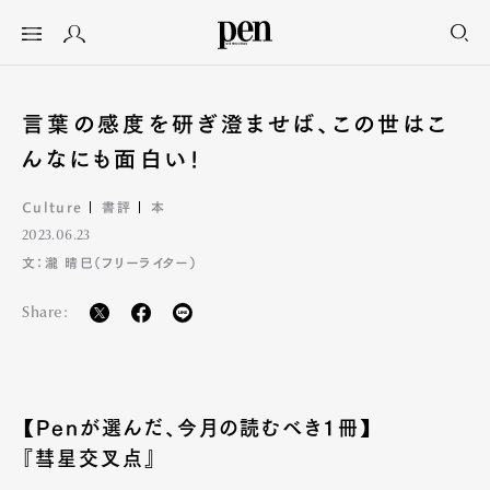
言葉の感度を研ぎ澄ませば、この世はこ
んなにも面白い!
Culture
書評
本
2023.06.23
文：瀧 晴巳（フリーライター）
Share:
【Penが選んだ、今月の読むべき1冊】
『彗星交叉点』