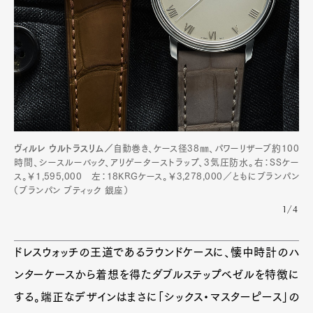
ヴィルレ ウルトラスリム／
自動巻き、ケース径38㎜、パワーリザーブ約100
時間、シースルーバック、アリゲーターストラップ、3気圧防水。右：SSケー
ス。￥1,595,000 左：18KRGケース。￥3,278,000／ともにブランパン
（ブランパン ブティック 銀座）
1/4
ドレスウォッチの王道であるラウンドケースに、懐中時計のハ
ンターケースから着想を得たダブルステップベゼルを特徴に
する。端正なデザインはまさに「シックス・マスターピース」の