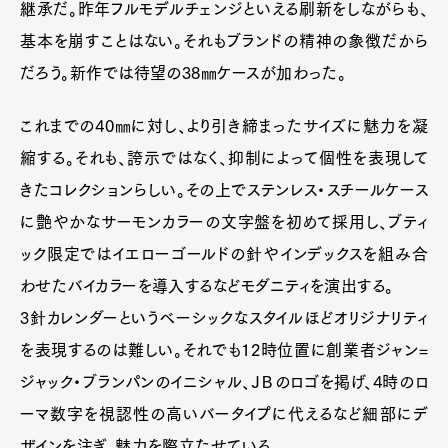
継承だ。昨年フルモデルチェンジといえる刷新をしながらも、
基本を崩すことはない。それもブランドの精神の象徴だから
だろう。新作では待望の38㎜ケースが加わった。
これまでの40㎜に対し、より引き締まったサイズに魅力を凝
縮する。それも、誇示ではなく、抑制によって個性を表現して
きたコレクションらしい。その上でステンレス・スチールケース
Art&Design
Watch
Fashion
に艶やかなサーモンカラーの文字盤を初めて採用し、ブティ
Gourmet
Cars
ック限定ではイエローゴールドの針やインデックスを組み合
Product
Culture
Lifestyle
わせたバイカラーを導入するなどモダニティを演出する。
3針カレンダーというベーシックなスタイルほどオリジナリティ
を表現するのは難しい。それでも12時位置に創業者ジャン=
Pen Membership
Magazine
ジャック・ブランパンのイニシャル、ＪＢのロゴを掲げ、4時のロ
Official Columnist
About
ーマ数字を視認性の高いバータイプに代えるなど細部にデ
Contact
ザインを注ぎ、魅力を際立たせている。