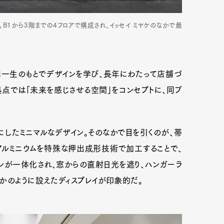
B1から3階までの4フロアで構成され、イッセイ ミヤケのなかで最
mbership
Magazine
Official Columnist
About
宅一生のもとでデザインを学び、長年にわたって店舗づ
点では「未来を感じさせる空間」をコンセプトに、同ブ
et
Pen international
Pen tw
したミニマルなデザイン。そのなかで目を引くのが、帯
アルミニウムを特殊な押出成形技術で加工することで、
ンが一体化され、窓からの直射日光を遮り、ハンガーラ
かのように設えたディスプレイが印象的だ。