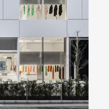
Art&Design
Watch
Fashion
ourmet
Cars
Product
Culture
Lifestyle