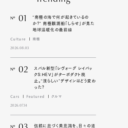
01
“南極の海で何が起きているの
Nº
か?” 南極観測船「しらせ」が見た
地球温暖化の最前線
Culture
南極
2026.08.03
02
スバル新型「レヴォーグ レイバッ
Nº
クS:HEV」がターボダクト廃
止。“漢らしい”デザインはどう変わ
った?
Cars
Featured
クルマ
2026.07.14
03
伝統に息づく美意識を、日々の道
Nº