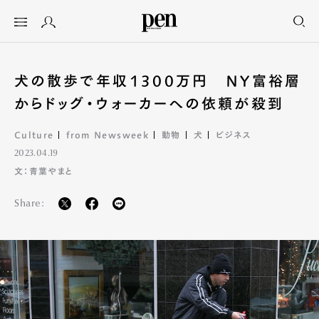
犬の散歩で年収1300万円 NY富裕層
からドッグ・ウォーカーへの依頼が殺到
Culture
from Newsweek
動物
犬
ビジネス
2023.04.19
文：青葉やまと
Share: