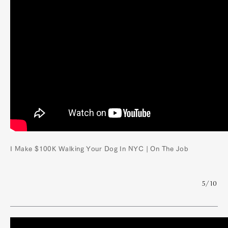
I Make $100K Walking Your Dog In NYC | On The Job
5/10