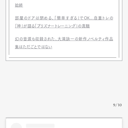
始終
部屋のドアは閉める、「簡単すぎる」でOK...自重トレの
「神」が語る「プリズナートレーニング」の真髄
幻の音源も収録された、大滝詠一の新作ノベルティ作品
集はただごとではない
9/10