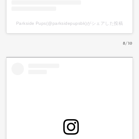
Parkside Pups(@parksidepupsbk)がシェアした投稿
8/10
Art&Design
Watch
Fashion
Gourmet
Cars
Product
Culture
Lifestyle
Pen Membership
Magazine
Official Columnist
About
Contact