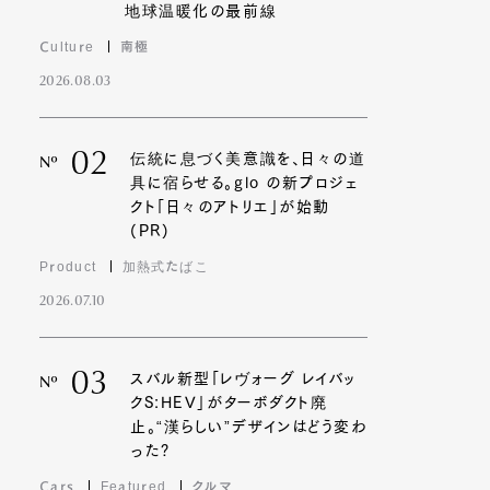
地球温暖化の最前線
Culture
南極
2026.08.03
02
伝統に息づく美意識を、日々の道
Nº
具に宿らせる。glo の新プロジェ
クト「日々のアトリエ」が始動
(PR)
Product
加熱式たばこ
2026.07.10
03
スバル新型「レヴォーグ レイバッ
Nº
クS:HEV」がターボダクト廃
止。“漢らしい”デザインはどう変わ
った?
Cars
Featured
クルマ