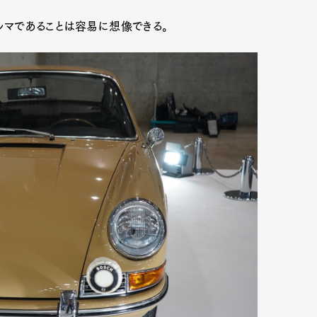
クルマであることは容易に想像できる。
mbership
Magazine
Official Columnist
About
et
Pen international
Pen tw