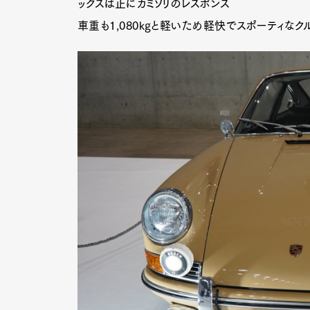
ックスは正にカミソリのレスポンス
車重も1,080kgと軽いため軽快でスポーティな
Pen Me
Pen Me