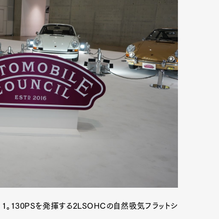
Art&Design
Watch
Fashion
ourmet
Cars
Product
Culture
1。130PSを発揮する2LSOHCの自然吸気フラットシ
Lifestyle