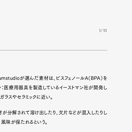
mbership
Magazine
Official Columnist
About
1/15
et
Pen international
Pen tw
mstudioが選んだ素材は、ビスフェノールA（BPA）を
イタン：医療用器具を製造しているイーストマン社が開発し
ガラスやセラミックに近い。
材が分解されて溶け出したり、欠片などが混入したりし
、風味が保たれるという。