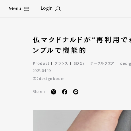
Login
Menu
Close
仏マクドナルドが“再利用で
ンプルで機能的
Product
フランス
SDGs
テーブルウエア
desi
2023.04.10
文：designboom
Share: