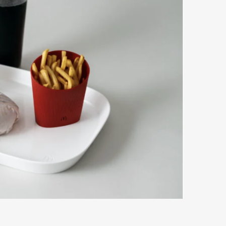
Art&Design
Watch
Fashion
ourmet
Cars
Product
Culture
Lifestyle