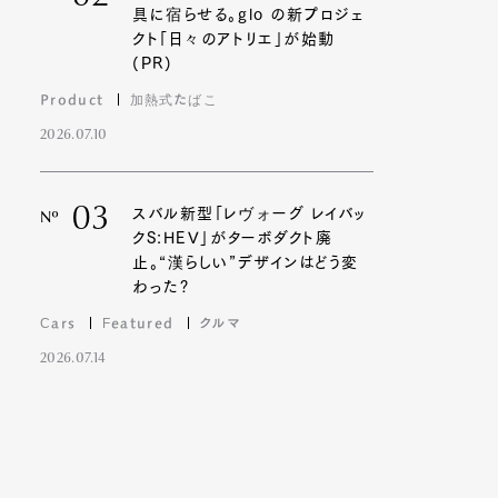
具に宿らせる。glo の新プロジェ
クト「日々のアトリエ」が始動
(PR)
Product
加熱式たばこ
2026.07.10
03
スバル新型「レヴォーグ レイバッ
Nº
クS:HEV」がターボダクト廃
止。“漢らしい”デザインはどう変
わった?
Cars
Featured
クルマ
2026.07.14