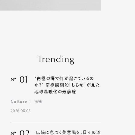
Trending
01
“南極の海で何が起きているの
Nº
か?” 南極観測船「しらせ」が見た
地球温暖化の最前線
Culture
南極
2026.08.03
02
伝統に息づく美意識を、日々の道
Nº