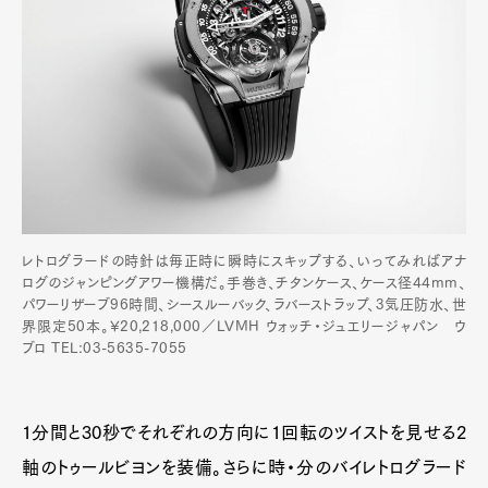
レトログラードの時針は毎正時に瞬時にスキップする、いってみればアナ
ログのジャンピングアワー機構だ。手巻き、チタンケース、ケース径44mm、
パワーリザーブ96時間、シースルーバック、ラバーストラップ、3気圧防水、世
界限定50本。¥20,218,000／LVMH ウォッチ・ジュエリージャパン ウ
ブロ TEL:03-5635-7055
1分間と30秒でそれぞれの方向に1回転のツイストを見せる2
軸のトゥールビヨンを装備。さらに時・分のバイレトログラード