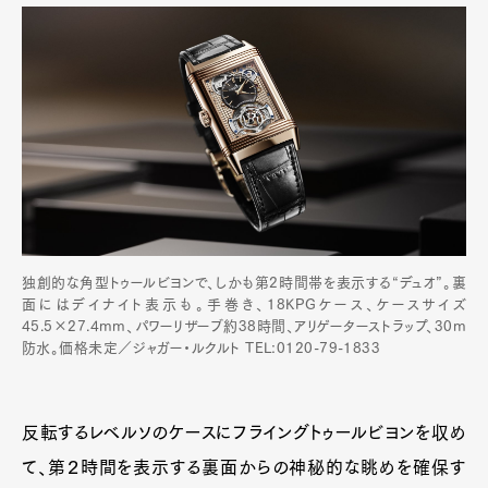
独創的な角型トゥールビヨンで、しかも第2時間帯を表示する“デュオ”。裏
面にはデイナイト表示も。手巻き、18KPGケース、ケースサイズ
45.5×27.4mm、パワーリザーブ約38時間、アリゲーターストラップ、30m
防水。価格未定／ジャガー・ルクルト TEL:0120-79-1833
反転するレベルソのケースにフライングトゥールビヨンを収め
て、第２時間を表示する裏面からの神秘的な眺めを確保す