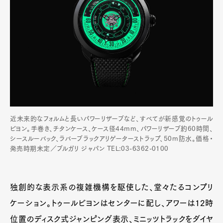
近未来的なフォルムと長いパワーリザーブなど、すべてが新感覚のトゥール
ビヨン。手巻き、チタンケース、ケース径44mm、パワーリザーブ約60時間、
シースルーバック、ラバーブラックアリゲーターストラップ、50m防水。価格・
発売時期未定／ブルガリ ジャパン TEL:03-6362-0100
独創的な表示系の複雑機構を駆使した、堂々たるコンプリ
ケーション。トゥールビヨンはセンターに配し、アワーは12時
位置のディスク式ジャンピング表示、ミニッツトラックをダイヤ