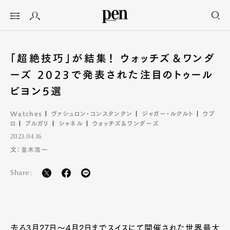
「超絶技巧」が結集！ ウォッチズ＆ワンダ
ーズ 2023で発表された注目のトゥール
ビヨン5選
Watches
ヴァシュロン・コンスタンタン
ジャガー・ルクルト
ウブ
ロ
ブルガリ
シャネル
ウォッチズ＆ワンダーズ
2023.04.16
文：並木浩一
Share:
去る3月27日〜4月2日までスイスにて開催された世界最大