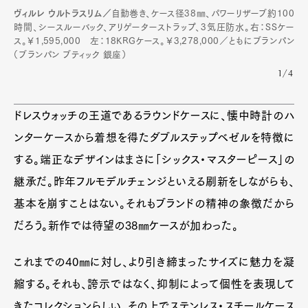
ヴィルレ ウルトラスリム／
自動巻き、ケース径38㎜、パワーリザーブ約100
時間、シースルーバック、アリゲーターストラップ、3気圧防水。右：SSケー
ス。￥1,595,000 左：18KRGケース。￥3,278,000／ともにブランパン
（ブランパン ブティック 銀座）
1/4
ドレスウォッチの王道であるラウンドケースに、懐中時計のハ
ンターケースから着想を得たダブルステップベゼルを特徴に
する。端正なデザインはまさに「シックス・マスターピース」の
継承だ。昨年フルモデルチェンジといえる刷新をしながらも、
基本を崩すことはない。それもブランドの精神の象徴だから
だろう。新作では待望の38㎜ケースが加わった。
これまでの40㎜に対し、より引き締まったサイズに魅力を凝
縮する。それも、誇示ではなく、抑制によって個性を表現して
きたコレクションらしい。その上でステンレス・スチールケース