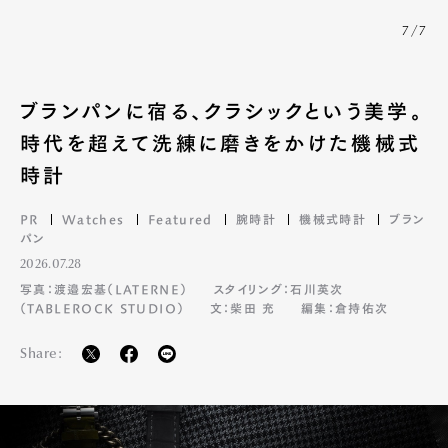
7/7
ブランパンに宿る、クラシックという美学。
時代を超えて洗練に磨きをかけた機械式
時計
PR
Watches
Featured
腕時計
機械式時計
ブラン
パン
2026.07.28
写真：渡邉宏基（LATERNE）
スタイリング：石川英次
（TABLEROCK STUDIO）
文：柴田 充
編集：倉持佑次
Share: