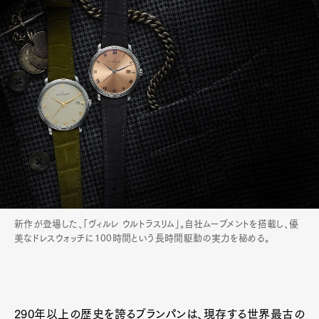
Art&Design
Watch
Fashion
Gourmet
Cars
新作が登場した、「ヴィルレ ウルトラスリム」。自社ムーブメントを搭載し、優
美なドレスウォッチに100時間という長時間駆動の実力を秘める。
Product
Culture
Lifestyle
290年以上の歴史を誇るブランパンは、現存する世界最古の
Pen Membership
Magazine