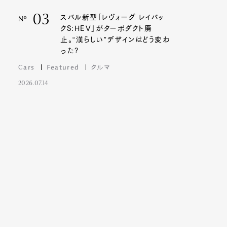
03
スバル新型「レヴォーグ レイバッ
Nº
クS:HEV」がターボダクト廃
止。“漢らしい”デザインはどう変わ
った?
Cars
Featured
クルマ
2026.07.14