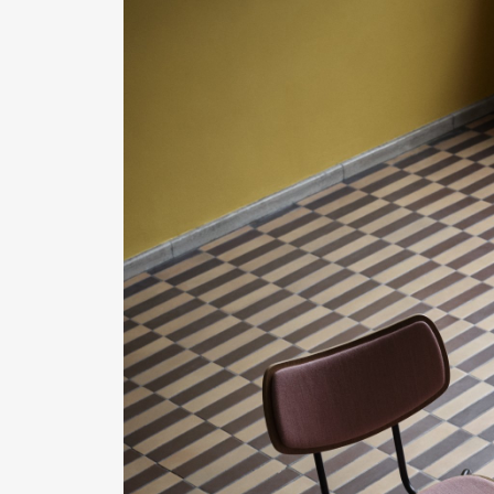
Pen Me
Pen Me