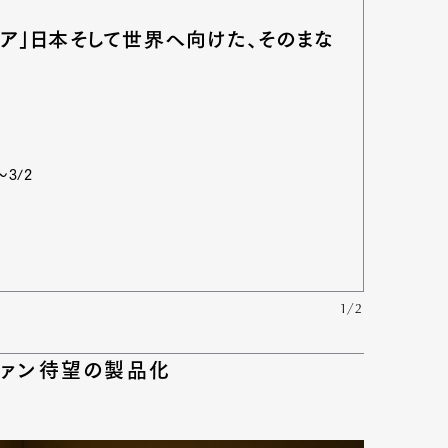
ェア」日本そして世界へ向けた、そのまな
～3/2
1/2
Art&Design
Watch
Fashion
ファン待望の製品化
ourmet
Cars
Product
Culture
Lifestyle