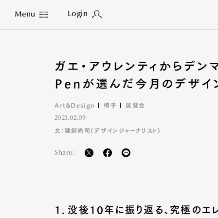
Login
Menu
Close
ガエ・アウレンティからデン
Penが選んだ今月のデザイ
Art&Design
椅子
展覧会
2023.02.09
文：猪飼尚司（デザインジャーナリスト）
Share:
1．没後10年に振り返る、究極のエ