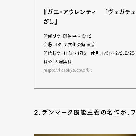
『ガエ・アウレンティ 「ヴェガチ
ざし』
開催期間：開催中～ 3/12
会場：イタリア文化会館 東京
開館時間：11時～17時 休月、1/31～2/2、2/28
料金：入場無料
https://iictokyo.esteri.it
2．デンマーク機能主義の名作が、
G