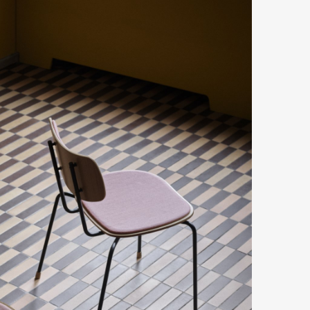
mbership
Magazine
Official Columnist
About
et
Pen international
Pen tw