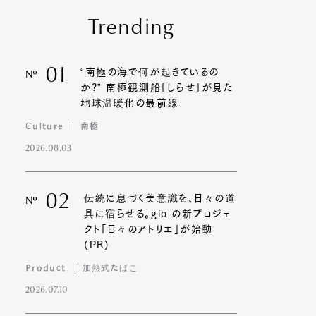
Trending
01
“南極の海で何が起きているの
Nº
か?” 南極観測船「しらせ」が見た
地球温暖化の最前線
Culture
南極
2026.08.03
02
伝統に息づく美意識を、日々の道
Nº
具に宿らせる。glo の新プロジェ
クト「日々のアトリエ」が始動
(PR)
Product
加熱式たばこ
2026.07.10