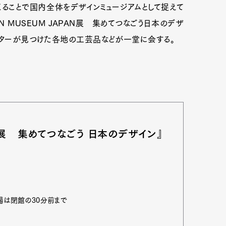
くることで国内全体をデザインミュージアムとして捉えて
N MUSEUM JAPAN展 集めてつなごう日本のデザ
イターが見つけた各地の工芸品などが一堂に会する。
mbership
Magazine
Official Columnist
About
et
Pen international
Pen tw
AN展 集めてつなごう 日本のデザイン』
場は閉館の30分前まで