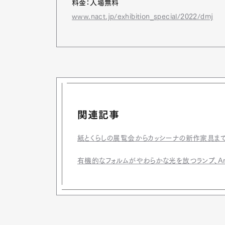
料金：入場無料
www.nact.jp/exhibition_special/2022/dmj
関連記事
紙とくらしの展覧会からカッシーナの新作家具まで
有機的なフォルムがやわらかな光を放つランプ、Amb