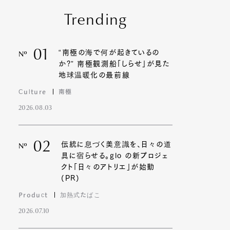
Trending
01
“南極の海で何が起きているの
Nº
か?” 南極観測船「しらせ」が見た
地球温暖化の最前線
Culture
南極
2026.08.03
02
伝統に息づく美意識を、日々の道
Nº
具に宿らせる。glo の新プロジェ
クト「日々のアトリエ」が始動
(PR)
Product
加熱式たばこ
2026.07.10