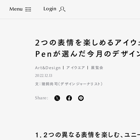
Login
Menu
Close
2つの表情を楽しめるアイ
Penが選んだ今月のデザイ
Art&Design
アイウエア
展覧会
2022.12.13
文：猪飼尚司（デザインジャーナリスト）
Share:
1．2つの異なる表情を楽しむ、ユニ