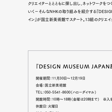
クリエイターととともに探し出し、ネットワークをつ
いく－そんなNHKの取り組みを紹介する『DESIG
イン』が国立新美術館でスタート。13組のクリエ
Pen Me
Pen Me
『DESIGN MUSEUM JAP
開催期間：11月30日～12月19日
会場：国立新美術館
TEL：050-5541-8600（ハローダイヤル）
開館時間：10時～18時（金曜は20時まで） ※入
休館日：火曜日