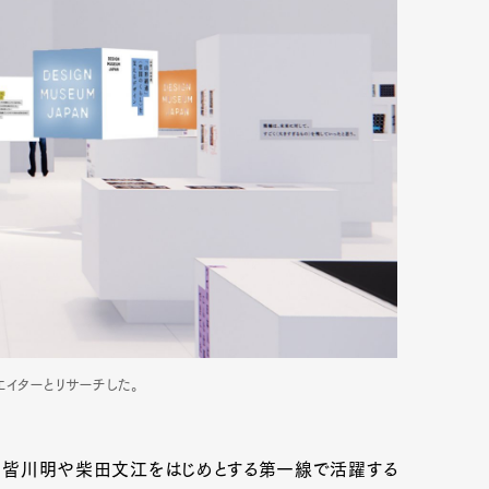
Art&Design
Watch
Fashion
エイターとリサーチした。
ourmet
Cars
Product
Culture
、皆川明や柴田文江をはじめとする第一線で活躍する
Lifestyle