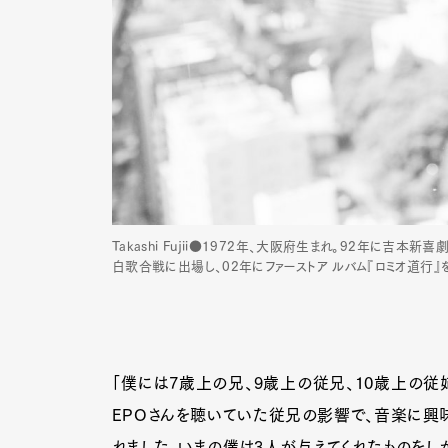
Takashi Fujii●1972年、大阪府生まれ。92年に
白歌合戦に出場し、02年にファーストア ルバム『ロミオ道行』を
「僕には7歳上の兄、9歳上の従兄、10歳上の
EPOさんを聴いていた従兄の影響で、音楽に興
れました。いまの僕は3人が与えてくれたものをし