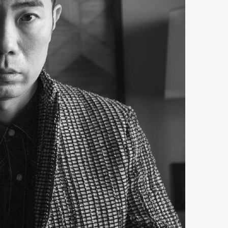
Art&Design
Watch
Fashion
ourmet
Cars
Product
Culture
Lifestyle