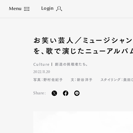
Login
Menu
Close
お笑い芸人／ミュージシャン
を、歌で演じたニューアルバ
Culture
創造の挑戦者たち。
2022.11.20
写真：野村佐紀子
文：新谷洋子
スタイリング：奥田
Share: