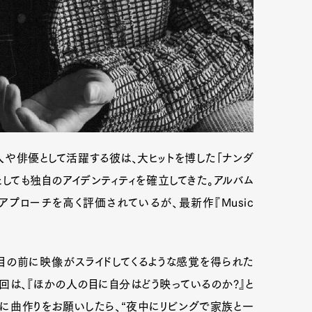
mbership
Magazine
Official Columnist
About
et
Pen international
Pen tw
や俳優として活躍する彼は、大ヒットを博した「ナンダ
としても独自のアイデンティティを確立してきた。アルバム
プローチを高く評価されているが、最新作『Music
目の前に映像がスライドしてくるような感覚を得られた
回は、『ほかの人の目に自分はどう映っているのか?』と
に曲作りをお願いしたら、“夜中にリビングで家族と一