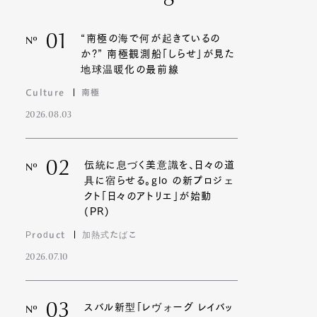
01
“南極の海で何が起きているの
Nº
か?” 南極観測船「しらせ」が見た
地球温暖化の最前線
Culture
南極
2026.08.03
02
伝統に息づく美意識を、日々の道
Nº
具に宿らせる。glo の新プロジェ
クト「日々のアトリエ」が始動
(PR)
Product
加熱式たばこ
2026.07.10
03
スバル新型「レヴォーグ レイバッ
Nº