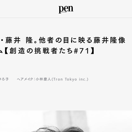
・藤井 隆。他者の目に映る藤井隆像
ム【創造の挑戦者たち#71】
ひろ子
ヘアメイク：小林慶人(Tron Tokyo inc.)