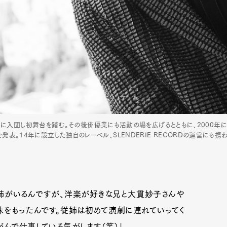
吉本新喜劇に入団し初舞台を踏む。その後俳優業にも活動の場を広げるとともに、2000年
発表。14年に設立した独自のレーベル、SLENDERIE RECORDの運営にも携わ
従姉がいるんですが、洋楽が好きな兄と大貫妙子さんや
味をもったんです。従姉は初めて演劇に連れていってく
がんで仕事している気がします（笑）」