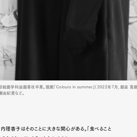
部絵画学科油画専攻卒業。個展『Colours in summer』（2022年7月、銀座 蔦
・寺瀬由紀賞など。
Art&Design
Watch
Fashion
ourmet
Cars
Product
Culture
川内理香子はそのことに大きな関心がある。「食べること
Lifestyle