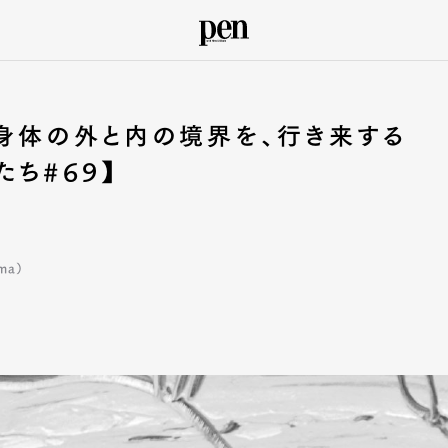
身体の外と内の境界を、行き来する
ち#69】
ma）