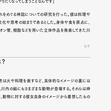
りたくなってしまうことなんです」
それをめぐる神話についての研究を行った。彼は料理や
mbership
Magazine
Official Columnist
About
文化や思考の始まりであるとした。身体や食を原点に、
ネオン管、樹脂などを用いた立体作品を発表してきた川
et
Pen international
Pen tw
1/7
は？
る虎は火や料理を表すなど、具体的なイメージの裏には
。川内の絵にもさまざまな動物が登場する。それらは神
が、動物に対する彼女自身のイメージから着想したもの