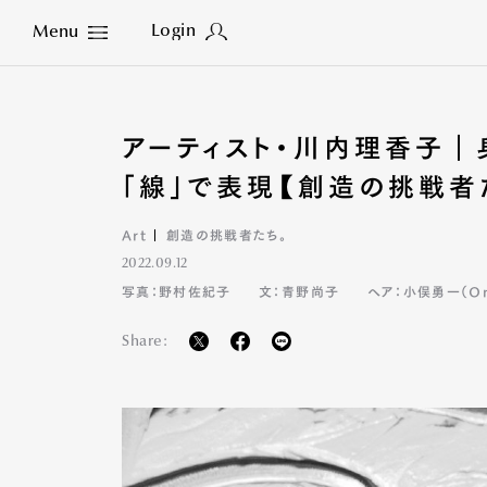
Login
Menu
Close
アーティスト・川内理香子｜
「線」で表現【創造の挑戦者た
Art
創造の挑戦者たち。
2022.09.12
写真：野村佐紀子
文：青野尚子
ヘア：小俣勇一（O
Share: