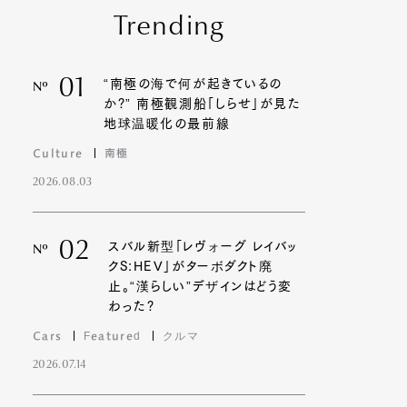
Trending
Contact
01
“南極の海で何が起きているの
Nº
か?” 南極観測船「しらせ」が見た
地球温暖化の最前線
Culture
南極
2026.08.03
02
スバル新型「レヴォーグ レイバッ
Nº
クS:HEV」がターボダクト廃
止。“漢らしい”デザインはどう変
わった?
Cars
Featured
クルマ
2026.07.14