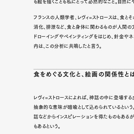
も絵を描くことも私にとって必然的なこと。自然にや
フランスの人類学者、レヴィ=ストロースは、食と
Pen Me
消化、排泄など、食と身体に関わるものが人間の
ドローイングやペインティングをはじめ、針金や
内は、この分析に共鳴したと言う。
Pen Me
食をめぐる文化と、絵画の関係性と
レヴィ=ストロースによれば、神話の中に登場す
抽象的な意味が暗喩として込められているという
話などからインスピレーションを得たものもある
もあるという。