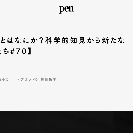
るとはなにか？科学的知見から新たな
ち#70】
まゆみ
ヘア＆メイク：須賀元子