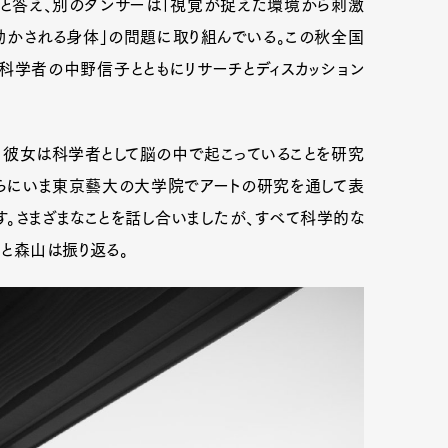
」と答え、別のダンサーは「視覚が捉えた環境から刺激
動かされる身体」の問題に取り組んでいる。この秋全国
脳科学者の中野信子とともにリサーチとディスカッション
mbership
Magazine
Official Columnist
About
。彼女は科学者として脳の中で起こっていることを研究
et
Pen international
Pen tw
さらにいま東京藝大の大学院でアートの研究を通して表
。さまざまなことを話し合いましたが、すべて科学的な
と森山は振り返る。