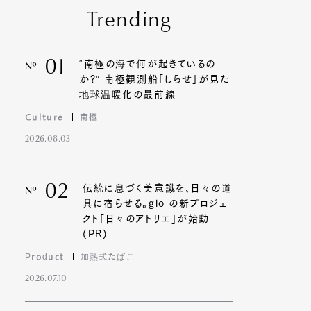
Trending
Contact
01
“南極の海で何が起きているの
Nº
か?” 南極観測船「しらせ」が見た
地球温暖化の最前線
Culture
南極
2026.08.03
02
伝統に息づく美意識を、日々の道
Nº
具に宿らせる。glo の新プロジェ
クト「日々のアトリエ」が始動
(PR)
Product
加熱式たばこ
2026.07.10