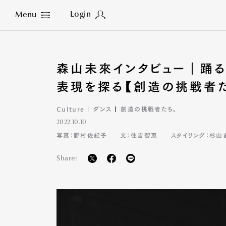
Login
Menu
Close
森山未來インタビュー｜踊
表現を探る【創造の挑戦者た
Culture
ダンス
創造の挑戦者たち。
2022.10.10
写真：野村佐紀子
文：住吉智恵
スタイリング：杉山
Share: