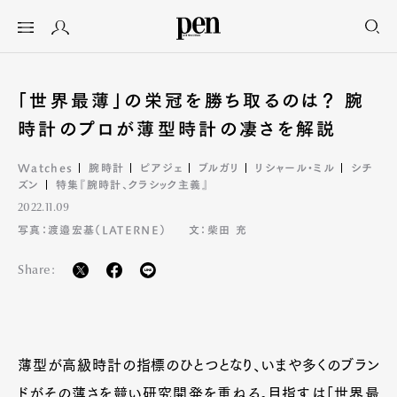
「世界最薄」の栄冠を勝ち取るのは？ 腕
時計のプロが薄型時計の凄さを解説
Watches
腕時計
ピアジェ
ブルガリ
リシャール・ミル
シチ
ズン
特集『腕時計、クラシック主義』
2022.11.09
写真：渡邉宏基（LATERNE）
文：柴田 充
Share:
薄型が高級時計の指標のひとつとなり、いまや多くのブラン
ドがその薄さを競い研究開発を重ねる。目指すは「世界最