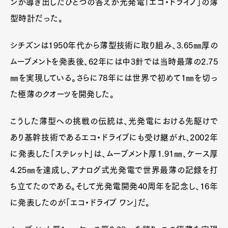
ンが導き出したひとつの答えが光発電「エコ・ドライブ」の薄
Official Columnist
About
型時計だった。
Contact
シチズンは1950年代から薄型技術に取り組み、3.65㎜厚の
ムーブメントを発表後、62年には中3針では当時最薄の2.75
Pen Meet
㎜を実現している。さらに78年には世界で初めて1㎜を切っ
Pen international
Pen tw
た極薄のクオーツを開発した。
こうした薄型への挑戦の伝統は、光発電における先駆けで
あり基幹技術であるエコ・ドライブにも受け継がれ、2002年
に発表した「ステレット」は、ムーブメント厚1.91㎜、ケース厚
4.25㎜を達成し、アナログ式光発電で世界最薄の記録を打
ち立てたのである。そして光発電開発40周年を記念し、16年
に発表したのが「エコ・ドライブ ワン」だ。