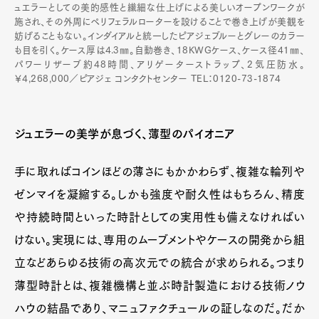
ュエラーとしての美的感性と繊細な仕上げによる美しいオープンワークが
施され、その外周にペリフェラルローターを設けることで巻き上げが美観を
妨げることもない。インダイアルと統一したピアジェブルーとグレーのカラー
も目を引く。ケース厚は4.3㎜。自動巻き、18KWGケース、ケース径41㎜、
パワーリザーブ約48時間、アリゲーターストラップ、2気圧防水。
￥4,268,000／ピアジェ コンタクトセンター TEL：0120-73-1874
ジュエラーの美学が息づく、薄型のパイオニア
手に取ればコインほどの薄さにもかかわらず、複雑な輪列や
ゼンマイを凝縮する。しかも強度や耐久性はもちろん、精度
や持続時間といった時計としての実用性も備えなければい
けない。実現には、専用のムーブメントやケースの開発から組
立などあらゆる技術の高次元での統合が求められる。つまり
薄型時計とは、複雑機構と並ぶ時計製造における技術ノウ
ハウの結晶であり、マニュファクチュールの証しなのだ。だか