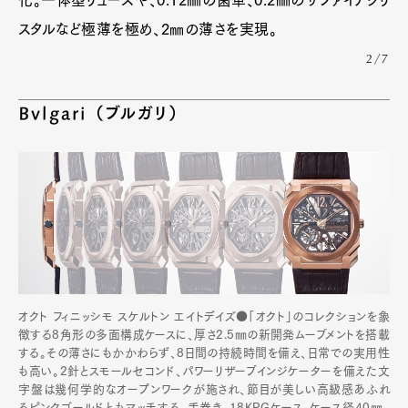
スタルなど極薄を極め、2㎜の薄さを実現。
2/7
Bvlgari （ブルガリ）
オクト フィニッシモ スケルトン エイトデイズ●「オクト」のコレクションを象
徴する8角形の多面構成ケースに、厚さ2.5㎜の新開発ムーブメントを搭載
する。その薄さにもかかわらず、8日間の持続時間を備え、日常での実用性
も高い。2針とスモールセコンド、パワーリザーブインジケーターを備えた文
字盤は幾何学的なオープンワークが施され、節目が美しい高級感あふれ
るピンクゴールドともマッチする。手巻き、18KPGケース、ケース径40㎜、