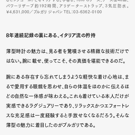
パワーリザーブ約192時間、アリゲーターストラップ、3気圧防水。
￥4,631,000／ブルガリ ジャパン TEL：03-6362-0100
8年連続記録の裏にある、イタリア流の矜持
薄型時計の魅力は、見る者を驚嘆させる精緻な技術だけで
はない。腕に載せ、使ってこそ、その真価を堪能できるのだ。
腕にある存在すら忘れてしまうような軽快な着け心地は、ま
るで愛用する眼鏡を思わせ、自らの体温をほのかに伝えるほ
どの自然な一体感が味わえる。これも着けている本人だけが
実感できるラグジュアリーであり、リラックスかつエフォートレ
スな充足感は一度経験すると手放せなくなるだろう。そんな
薄型の魅力に着目したのがブルガリである。