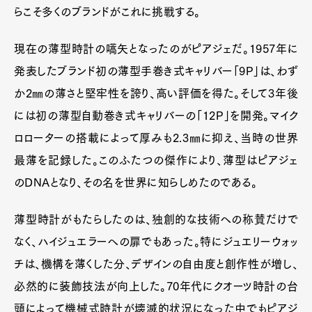
らこそ多くのブランドがこれに挑戦する。
現在の薄型時計の嚆矢となったのがピアジェだ。1957年に
発表したブランド初の薄型手巻き式キャリバー「9P」は、わず
か2㎜の薄さと堅牢性を誇り、高い評価を得た。そして3年後
には初の薄型自動巻き式キャリバーの「12P」を開発。マイク
ロローターの搭載によって厚みも2.3㎜に抑え、当時の世界
最薄を記録した。このふたつの傑作により、薄型はピアジェ
のDNAとなり、その名を世界に知らしめたのである。
薄型時計がもたらしたのは、独創的な技術への称賛だけで
なく、ハイジュエラーへの扉でもあった。特にジュエリーウォッ
チは、機構を薄くした分、デザインの自由度と創作性が増し、
必然的に装飾技法が向上した。70年代にクオーツ時計の台
頭によって機械式時計が壊滅的状況になった中でもピアジ