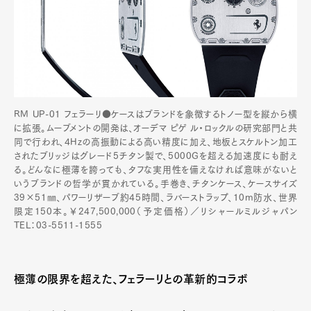
RM UP-01 フェラーリ●ケースはブランドを象徴するトノー型を縦から横
に拡張。ムーブメントの開発は、オーデマ ピゲ ル・ロックルの研究部門と共
同で行われ、4Hzの高振動による高い精度に加え、地板とスケルトン加工
されたブリッジはグレード5チタン製で、5000Gを超える加速度にも耐え
る。どんなに極薄を誇っても、タフな実用性を備えなければ意味がないと
いうブランドの哲学が貫かれている。手巻き、チタンケース、ケースサイズ
39×51㎜、パワーリザーブ約45時間、ラバーストラップ、10m防水、世界
限定150本。￥247,500,000（予定価格）／リシャールミルジャパン
TEL：03-5511-1555
極薄の限界を超えた、フェラーリとの革新的コラボ