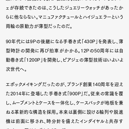
ェが存続できたのは、こうしたジュエリーウォッチがあったか
らに他ならない。マニュファクチュールとハイジュエラーという
両輪の原動力が薄型だったのだ。
90年代には9Pの後継になる手巻き式「430P」を発表し、薄
型時計の開発に再び拍車がかかる。12Pの50周年には自
動巻き式「1200P」を開発し、ピアジェの薄型技術はいよいよ
次世代へ。
エポックメイキングだったのが、ブランド創業140周年を迎え
た2014年に登場した手巻き式「900P」だ。従来の常識を覆
し、ムーブメントとケースを一体化し、ケースバックが地板を兼
ねる革新的な構造を採用。本来は裏側に設ける輪列や脱進
機は前面に移され、時分針を備えたインダイヤルと共存す