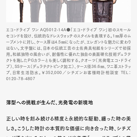
エコ・ドライブ ワン AQ5012-14A●「エコ・ドライブ ワン」初のスモール
セコンドを設け、伝統的なドレスウォッチのスタイルを表現する。1㎜厚のム
ーブメントに対し、ケース厚は4.5㎜になったが、エレガントな魅力に変わり
はない。文字盤には、日本の伝統工芸の土佐典具帖紙をシリーズで初採
用。和紙独特の風合いが、耐傷性に優れた独自の表面硬化技術デュラテ
クトを施したPGカラーとも美しく調和する。クオーツ（光発電エコ・ドライ
ブ）、SSケース（デュラテクトピンク加工）、ケース径36.6㎜、ワニ革ストラッ
プ、日常生活防水。￥352,000／シチズンお客様時計相談室 TEL：
0120-78-4807
Art&Design
Watch
Fashion
Gourmet
Cars
薄型への挑戦が生んだ、光発電の新境地
Product
Culture
Lifestyle
正しい時を刻み続ける精度と永続的な駆動、纏った時の美
しさ。こうした時計の本質的な価値に向き合った時、シチズ
Pen Membership
Magazine