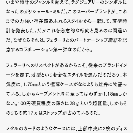
いまや時計のジャンルを超えて、ラグジュアリーのシンボルに
なったのがリシャール・ミルだ。このスーパーブランドが、これ
までの力強い存在感あふれるスタイルから一転して、薄型時
計を発表した。だがこれを恣意的な転向と見るのは間違い
だ。なぜならそれは、フェラーリとのパートナーシップ締結を記
念するコラボレーション第一弾なのだから。
フェラーリへのリスペクトがあるからこそ、従来のブランドイメ
ージを覆す、薄型という斬新なスタイルを選んだのだろう。本
気度は、1.75㎜という極薄ケースがなによりも雄弁に物語っ
ている。しかもムーブメント厚に至ってはわずか1.18㎜しか
ない。100円硬貨程度の薄さに28ℊという超軽量、しかもそ
のうちの約17ℊはストラップが占めているのだ。
メタルのカードのようなケースには、上部中央に2枚のディス