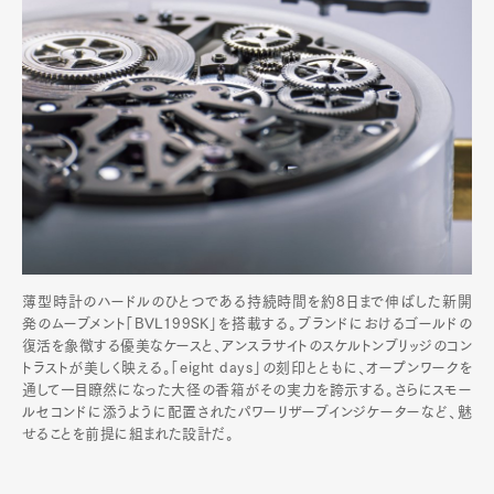
薄型時計のハードルのひとつである持続時間を約8日まで伸ばした新開
発のムーブメント「BVL199SK」を搭載する。ブランドにおけるゴールドの
復活を象徴する優美なケースと、アンスラサイトのスケルトンブリッジのコン
トラストが美しく映える。「eight days」の刻印とともに、オープンワークを
通して一目瞭然になった大径の香箱がその実力を誇示する。さらにスモー
ルセコンドに添うように配置されたパワーリザーブインジケーターなど、魅
せることを前提に組まれた設計だ。