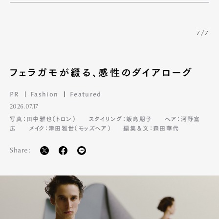
7/7
フェラガモが綴る、感性のダイアローグ
PR
Fashion
Featured
2026.07.17
写真：田中雅也（トロン）
スタイリング：飯島朋子
ヘア：河野富
広
メイク：津田雅世（モッズヘア）
編集＆文：森田華代
Share: