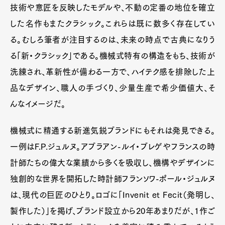
技術や意匠を反映したモデルや、不動の定番の地位を確立
した名作もまたクラシック。これらは既に数多く存在してい
る。むしろ筆者が注目するのは、未来の時点で古典になりう
る「新・クラシック」である。機械式特有の構造をもち、技術が
洗練され、革新性が備わる一方で、ハイテク感を排除した上
品なデザイン、職人の手づくり、少量生産で希少価値大、そ
んなイメージだ。
機械式に精通する新進気鋭ブランドにもそれは発見できる。
一例はF.P.ジュルヌ。アブラアン-ルイ・ブレゲやフランスの時
計師たちの偉大な業績から多くを吸収し、機構やデザインに
独創的な世界を開拓した時計師フランソワ-ポール・ジュルヌ
は、現代の巨匠のひとり。ロゴに「Invenit et Fecit（発明し、
製作した）」を掲げ、ブランド設立から20年あまりだが、1作ご