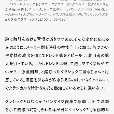
ーブメントや、レイアウトがユニークなスターリングシルバー製ダイヤルなど
が特色。手巻き、PTケース、ケース径40mm、パワーリザーブ約56時間、シ
ースルーバック、アリゲーターストラップ、3気圧防水。¥6,793,000／F.P.ジ
ュルヌ東京ブティック TEL：03-5468-0931
腕に時計を着ける習慣は減りつつある。そんな変化に応じる
かのように、メーカー側も時計の性能向上に加え、色づかい
や素材の演出を通じてトレンド感をアピールし、着用者の拡
大を狙っている。しかしトレンドは概して熱しやすく冷めやす
いから、「原点回帰」と銘打ったクラシック回帰もちゃんと用
意している。価値を保ちながら永らえるのは、やはりタイムレス
でクラシカルな時計なのだと熟知しているからに違いない。
クラシックとはなにか？ゼンマイや歯車で駆動し、針で時刻
を示す機械式時計、それ自体が既にクラシックだ。伝統的な