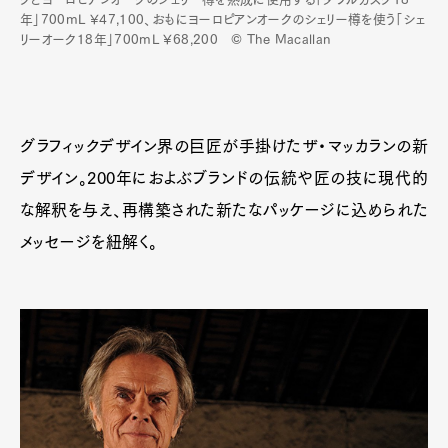
年」700mL ¥47,100、おもにヨーロピアンオークのシェリー樽を使う「シェ
リーオーク18年」700mL ¥68,200 © The Macallan
グラフィックデザイン界の巨匠が手掛けたザ・マッカランの新
デザイン。200年におよぶブランドの伝統や匠の技に現代的
な解釈を与え、再構築された新たなパッケージに込められた
メッセージを紐解く。