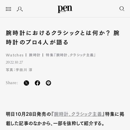
腕時計におけるクラシックとは何か？ 腕
時計のプロ4人が語る
Watches
腕時計
特集『腕時計、クラシック主義』
2022.10.27
写真：宇田川 淳
Share:
明日10月28日発売の『
腕時計、クラシック主義
』特集に掲
載した記事のなかから、一部を抜粋して紹介する。