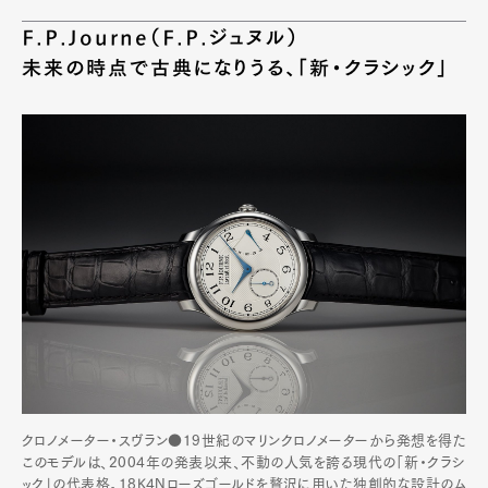
Official Columnist
About
F.P.Journe（F.P.ジュヌル）
Contact
未来の時点で古典になりうる、「新・クラシック」
Pen Meet
Pen international
Pen tw
クロノメーター・スヴラン●19世紀のマリンクロノメーターから発想を得た
このモデルは、2004年の発表以来、不動の人気を誇る現代の「新・クラシ
ック」の代表格。18K4Nローズゴールドを贅沢に用いた独創的な設計のム