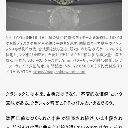
NH TYPE3B●18~19世紀の懐中時計のディテールを凝縮し、18KYG
の月齢ディスクの星や月の顔に手彫りを施す。同様にローマ数字のインデ
ックスも手彫りの後、合成漆を流し込む。新たにねじ込み式ケースバックを
採用し、ラグ形状を変更。今後TYPE11までを目標に多品種少量生産を
貫く。手巻き、SSケース、ケース径37mm、パワーリザーブ約45時間、レザ
ーストラップ、5気圧防水、年間製造15本。¥2,860,000（予約受付終了）
／NH WATCH
https://naoyahidawatch.com
クラシックには本来、古典だけでなく、“不変的な価値”という
意味がある。クラシック音楽こそその証左といえるだろう。
数百年前につくられた楽曲が演奏され続け、いまも愛され
る。だがそれは同じ曲をただ繰り返しているのではない。それ