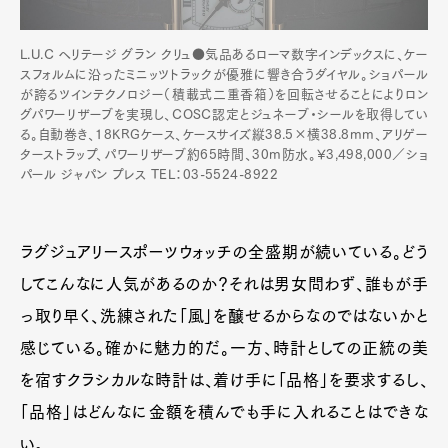
L.U.C ヘリテージ グラン クリュ●気品あるローマ数字インデックスに、ケー
スフォルムに沿ったミニッツトラックが優雅に響き合うダイヤル。ショパール
が誇るツインテクノロジー（積載式二重香箱）を回転させることによりロン
グパワーリザーブを実現し、COSC認定とジュネーブ・シールを取得してい
る。自動巻き、18KRGケース、ケースサイズ縦38.5×横38.8mm、アリゲー
ターストラップ、パワーリザーブ約65時間、30m防水。¥3,498,000／ショ
パール ジャパン プレス TEL：03-5524-8922
ラグジュアリースポーツウォッチの全盛期が続いている。どう
してこんなに人気があるのか？それは男女問わず、誰もが手
っ取り早く、洗練された「風」を醸せるからなのではないかと
感じている。確かに魅力的だ。一方、時計としての正統の美
を宿すクラシカルな時計は、着け手に「品格」を要求するし、
「品格」はどんなに金額を積んでも手に入れることはできな
い。