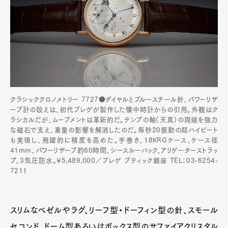
クラシッククロノメトリー 7727●ダイヤルとブルースチール針、パワーリザ
ーブ計の設えは、初代ブレゲが製作した懐中時計からの引用。外観はク
ラシカルだが、ムーブメントは革新的だ。テンプの軸（天真）の両端を強力
な磁石で支え、重量の影響を解消したのだ。毎秒20振動の超ハイビート
も実現し、飛躍的に精度を高めた。手巻き、18KRGケース、ケース径
41mm、パワーリザーブ約60時間、シースルーバック、アリゲーターストラッ
プ、3気圧防水。¥5,489,000／ブレゲ ブティック銀座 TEL：03-6254-
7211
スリムなベゼルやラグ、リーフ型・ドーフィン型の針、スモール
セコンド、ドーム型あるいはボックス型のサファイアクリスタル