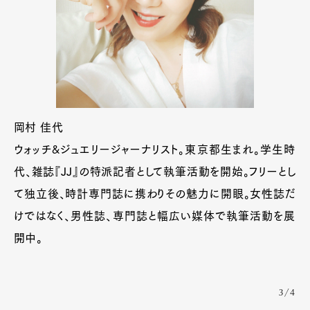
岡村 佳代
ウォッチ&ジュエリージャーナリスト。東京都生まれ。学生時
代、雑誌『JJ』の特派記者として執筆活動を開始。フリーとし
て独立後、時計専門誌に携わりその魅力に開眼。女性誌だ
Art&Design
Watch
Fashion
Gourmet
Cars
けではなく、男性誌、専門誌と幅広い媒体で執筆活動を展
開中。
Product
Culture
Lifestyle
3/4
Pen Membership
Magazine