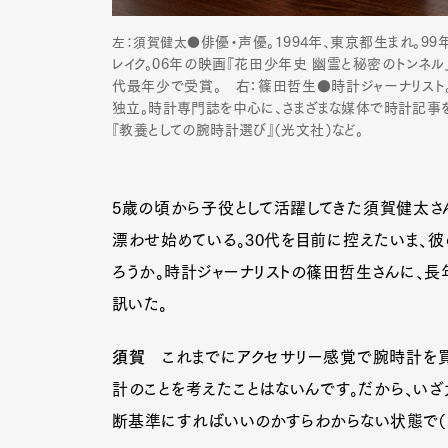
俳優・声優。
1994年、東京都生まれ。99
左：須賀健太●
レイク。06年の映画『花田少年史 幽霊と秘密のトンネ
代最年少で受賞。 右：篠田哲生●
時計ジャーナリスト
独立。時計専門誌を中心に、さまざまな媒体で時計記事
『教養としての腕時計選び』（光文社）など。
5歳の頃から子役として活躍してきた須賀健太さん
漂わせ始めている。30代を目前に控えたいま、
ろうか。時計ジャーナリストの篠田哲生さんに、長
訊いた。
須賀
これまでにアクセサリー感覚で腕時計を買
計のことを考えたことはないんです。だから、い
断基準にすればいいのかすらわからない状態で（