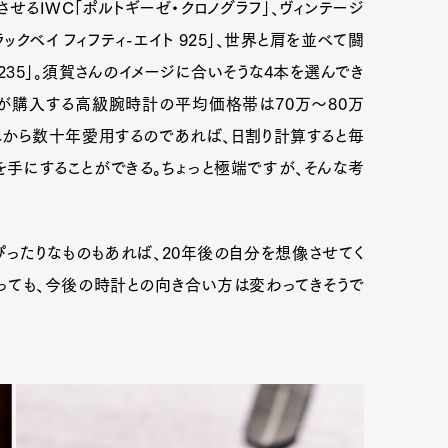
せるIWC「ポルトギーゼ・クロノグラフ」、ヴィンテージ
クベイ フィフティ-エイト 925」、世界と肩を並べて闘
J235」。須賀さんのイメージに合いそうな4本を選んでき
性が購入する高級腕時計の平均価格帯は70万〜80万
れから数十年愛用するのであれば、日割り計算すると毎
手にすることができる。ちょっと極端ですが、そんな考
ったりなものもあれば、20年後の自分を想像させてく
っても、今後の時計との向き合い方は変わってきそうで