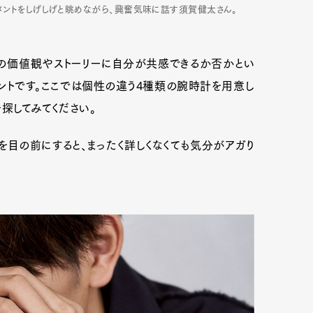
ーブメントをしげしげと眺めながら、興奮気味に話す須賀健太さん。
mbership
Magazine
Official Columnist
About
の価値観やストーリーに自分が共感できるか否かとい
ントです。ここでは個性の違う4種類の腕時計を用意し
探してみてください。
et
Pen international
Pen tw
を目の前にすると、まったく詳しくなくても気分がアガり