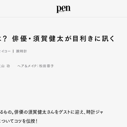
？ 俳優・須賀健太が目利きに訊く
セイコー
腕時計
立山 功
ヘア&メイク：松田蓉子
るもの。俳優の須賀健太さんをゲストに迎え、時計ジャ
についてコツを伝授！