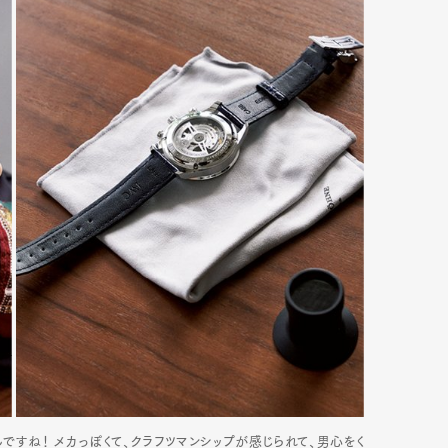
Art&Design
Watch
Fashion
ourmet
Cars
Product
Culture
Lifestyle
ですね！ メカっぽくて、クラフツマンシップが感じられて、男心をく