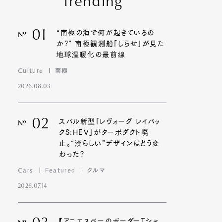
Trending
01
“南極の海で何が起きているの
Nº
か?” 南極観測船「しらせ」が見た
地球温暖化の最前線
Culture
南極
2026.08.03
02
スバル新型「レヴォーグ レイバッ
Nº
クS:HEV」がターボダクト廃
止。“漢らしい”デザインはどう変
わった?
Cars
Featured
クルマ
2026.07.14
【アニエスベーのボーダーTシャ