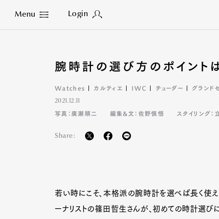
Login
Menu
Close
腕時計の選び方のポイントは
Watches
カルティエ
IWC
チューダー
グランド
2021.12.11
写真：廣瀬順二
編集&文：佐野慎悟
スタイリング：
Share:
若い時にこそ、本格派の腕時計を選べば長く使え
ーナリストの篠田哲生さんが、初めての時計選び