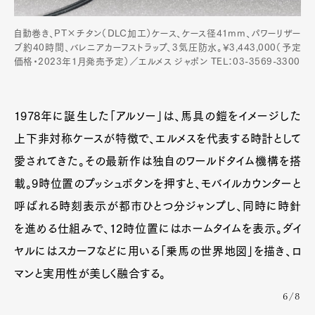
自動巻き、PT×チタン（DLC加工）ケース、ケース径41mm、パワーリザー
ブ約40時間、バレニアカーフストラップ、3気圧防水。¥3,443,000（予定
価格・2023年1月発売予定）／エルメス ジャポン TEL：03-3569-3300
1978年に誕生した「アルソー」は、馬具の鎧をイメージした
上下非対称ケースが特徴で、エルメスを代表する時計として
愛されてきた。その最新作は独自のワールドタイム機構を搭
載。9時位置のプッシュボタンを押すと、モバイルカウンターと
Art&Design
Watch
Fashion
呼ばれる時刻表示が都市ひとつ分ジャンプし、同時に時針
Gourmet
Cars
を進める仕組みで、12時位置にはホームタイムを表示。ダイ
Product
Culture
Lifestyle
ヤルにはスカーフなどに用いる「乗馬の世界地図」を描き、ロ
マンと実用性が美しく融合する。
6/8
Pen Membership
Magazine