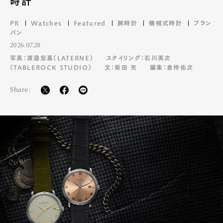
時計
PR
Watches
Featured
腕時計
機械式時計
ブラン
パン
2026.07.28
写真：渡邉宏基（LATERNE）
スタイリング：石川英次
（TABLEROCK STUDIO）
文：柴田 充
編集：倉持佑次
Share: