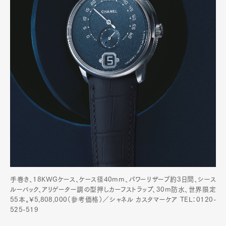
手巻き、18KWGケース、ケース径40mm、パワーリザーブ約3日間、シース
ルーバック、アリゲーター調の型押しカーフストラップ、30m防水、世界限定
55本。¥5,808,000（参考価格）／シャネル カスタマーケア TEL：0120-
525-519