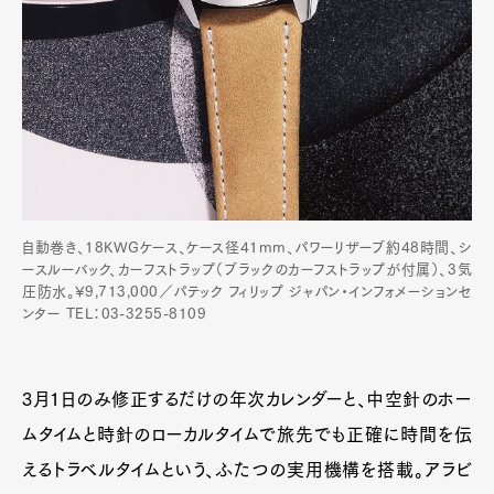
自動巻き、18KWGケース、ケース径41mm、パワーリザーブ約48時間、シ
ースルーバック、カーフストラップ（ブラックのカーフストラップが付属）、3気
圧防水。¥9,713,000／パテック フィリップ ジャパン・インフォメーションセ
ンター TEL：03-3255-8109
3月1日のみ修正するだけの年次カレンダーと、中空針のホー
ムタイムと時針のローカルタイムで旅先でも正確に時間を伝
えるトラベルタイムという、ふたつの実用機構を搭載。アラビ