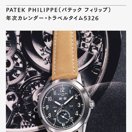
Official Columnist
About
PATEK PHILIPPE（パテック フィリップ）
Contact
年次カレンダー・トラベルタイム5326
Pen Meet
Pen international
Pen tw