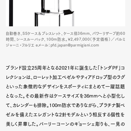
自動巻き、SSケース＆ブレスレット、ケース径36mm、パワーリザーブ約60
時間、シースルーバック、100m防水。¥2,497,000（予定価格）／パルミ
ジャーニ・フルリエ eメール：pfd.japan@parmigiani.com
ブランド設立25周年となる2021年に誕生した「トンダPF」コ
レクションは、ローレット加工ベゼルやティアドロップ型のラグ
といった象徴的なデザインをスポーティにまとめて一躍話題
となった。その最新作はケースサイズを36mmへと小型化し
て、カレンダーも排除。100m防水でありながら、プラチナ製ベ
ゼルを備えたエレガントな2針モデルという相反する個性を
美しく昇華した。バーリーコーンのギョーシェ彫りも、一見の