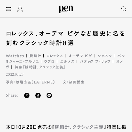
ロレックス、オーデマ ピゲなど歴史に名を
刻むクラシック時計8選
Watches
腕時計
ロレックス
オーデマ ピゲ
シャネル
パル
ミジャーニ・フルリエ
ウブロ
エルメス
パテック フィリップ
オメ
ガ
特集『腕時計、クラシック主義』
2022.10.28
写真：渡邉宏基（LATERNE）
文：篠田哲生
Share:
本日10月28日発売の『
腕時計、クラシック主義
』特集に掲