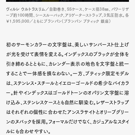
ヴィルレ ウルトラスリム／
自動巻き、SSケース、ケース径38㎜、パワーリザ
ーブ約100時間、シースルーバック、アリゲーターストラップ、3気圧防水。各
￥1,595,000／ともにブランパン（ブランパン ブティック 銀座）
初のサーモンカラーの文字盤は、美しいサンバースト仕上げ
が光を受けて表情を変える。インデックスのブラックが全体を
引き締めるとともに、カレンダー表示の地色を文字盤と統一
することで一体感を損なわない。一方、ブティック限定モデル
は、ステンレス・スチールとイエローゴールドの希少なバイカラ
ー。針やインデックスはゴールドトーンのオパリン文字盤に溶
け込み、ステンレスケースとも自然に馴染む。レザーストラップ
はそれぞれの個性に合わせたアンスラサイトとオリーブグリー
ンのヌバックを採用。フォーマルだけでなく、カジュアルなスタイ
ルにも合わせやすい。