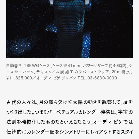
自動巻き、18KWGケース、ケース径41mm、パワーリザーブ約40時間、シ
ースルーバック、テキスタイル調加工のラバーストラップ、20m防水。
¥11,825,000／オーデマ ピゲ ジャパン TEL：03-6830-0000
古代の人々は、月の満ち欠けや太陽の動きを観察して、暦を
つくり出した。つまりパーペチュアルカレンダー機構は、宇宙の
法則を機械化したものだといえるだろう。オーデマ ピゲでは
伝統的にカレンダー類をシンメトリーにレイアウトするスタイ