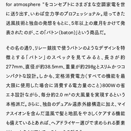
for atmosphere ”をコンセプトにさまざまな空調家電を世
に送り出す、いわば空力学のプロフェッショナル。培ってきた
送風技術と独自の発想をもとに、5年以上の歳月をかけて発
表されたのが、この「バトン（baton)」という商品だ。
その名の通り、リレー競技で使うバトンのようなデザインを特
徴とする「バトン」のスペックを見てみると、長さが約
277mm、直径が約38.5mm、重量が約298gとスリムかつコ
ンパクトな設計。しかも、定格消費電力（すべての機能を最
大限に使用した場合に消費する電力量のこと）800Wの省
エネ設計ながら、毎分約2.0 m³の大風量を実現するという
本格派だ。さらに、独自のデュアル遠赤外線構造に加え、マイ
ナスイオンを含んだ温風で髪と地肌をやさしくケアする機能
も備えているとあれば、ヘアドライヤー選びで求められる要素