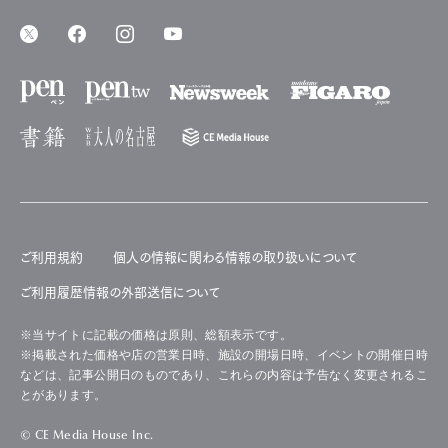
受け継がれてきた美しさを、いまの装いで愉しむ
クラシックとは単に古典を意味するのではなく、時によって洗
練に磨きをかけた古雅を意味する。たとえばクラシックの名
曲がそれぞれの時代の解釈と創造性によって、常に新しい
演奏が生まれるように。時計におけるクラシックの名手こそブ
ランパンである。
創業は1735年、初期からマニュファクチュール体制を構築
し、スイス時計製造に確固とした地位を築く。以降1950年代
初頭のダイバーズウォッチなど独創的な技術開発を誇った