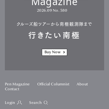
新作が登場した、「ヴィルレ ウルトラスリム」。自社ムーブメントを搭載し、優
美なドレスウォッチに100時間という長時間駆動の実力を秘める。
290年以上の歴史を誇るブランパンは、現存する世界最古の
時計ブランドとして知られる。その伝統が息づく「ヴィルレ」コ
レクションに38㎜ケースの新作が登場した。研ぎ澄まされた
スタイルにクラシックの美学が宿る。