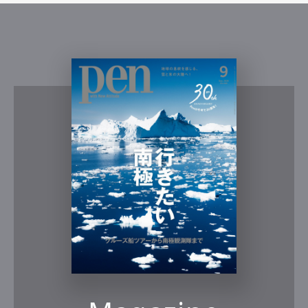
PR
Watches
Featured
腕時計
機械式時計
ブラン
パン
2026.07.28
写真：渡邉宏基（LATERNE）
スタイリング：石川英次
（TABLEROCK STUDIO）
文：柴田 充
編集：倉持佑次
Share: