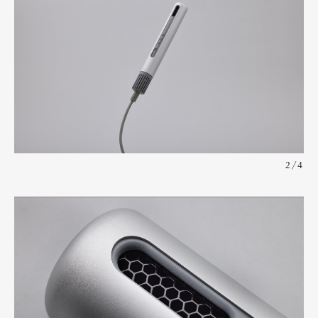
2/4
Art&Design
Watch
Fashion
Gourmet
Cars
Product
Culture
Lifestyle