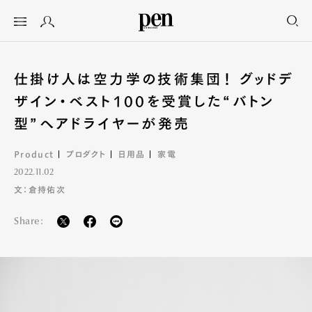
仕掛け人は空力学の技術集団！ グッドデ
ザイン・ベスト100を受賞した“バトン
型”ヘアドライヤーが発売
Product
プロダクト
日用品
家電
2022.11.02
文：倉持佑次
Share: