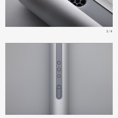
Pen Membership
Magazine
Official Columnist
About
Contact
3/4
Pen Meet
Pen international
Pen tw